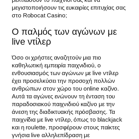
μεγιστοποιήσουν τις ευκαιρίες επιτυχίας σας
στο Robocat Casino;
Ο παλμός των αγώνων με
live ντίλερ
Όσο οι χρήστες αναζητούν μια πιο
καθηλωτική εμπειρία παιχνιδιού, ο
ενθουσιασμός των αγώνων με live ντίλερ
έχει προσελκύσει την προσοχή πολλών
ανθρώπων στον χώρο του online καζίνο.
Αυτά τα αγώνες ενώνουν τη ένταση του
παραδοσιακού παιχνιδιού καζίνο με την
άνεση της διαδικτυακής πρόσβασης. Τα
παιχνίδια με live ντίλερ, όπως το blackjack
και η roulette, προσφέρουν στους παίκτες
γνήσια live αλληλεπίδραση με