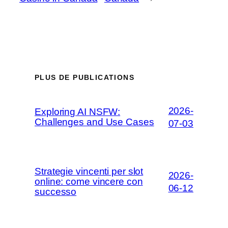
PLUS DE PUBLICATIONS
2026-
Exploring AI NSFW:
Challenges and Use Cases
07-03
Strategie vincenti per slot
2026-
online: come vincere con
06-12
successo