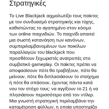
Στρατηγικές
Το Live Blackjack αιχμαλωτίζει τους παίκτες
με τον συνδυασμό στρατηγικής και τύχης,
καθιστώντας το αγαπημένο στον κόσμο
των online παιχνιδιών. Το παιχνίδι απαιτεί
μια σωστή κατανόηση των κανόνων,
συμπεριλαμβανομένων των ποικίλων
παραλλαγών του blackjack που
προσθέτουν ξεχωριστές ανατροπές στο
συμβατικό gameplay. Οι παίκτες πρέπει να
αποφασίσουν πότε θα τραβήξουν, πότε θα
μείνουν, πότε θα διπλασιάσουν το στοίχημα
ή πότε θα σπάσουν, έχοντας πάντα κατά
νου τον στόχο τους: να αγγίξουν το 21 ή να
πλησιάσουν περισσότερο από τον ντίλερ.
Μια γνωστή στρατηγική περιλαμβάνει την
καταμέτρηση φύλλων, η οποία υποστηρίζει