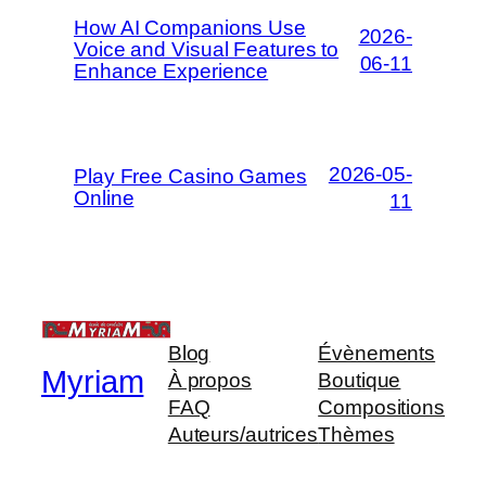
How AI Companions Use
2026-
Voice and Visual Features to
06-11
Enhance Experience
2026-05-
Play Free Casino Games
Online
11
Blog
Évènements
Myriam
À propos
Boutique
FAQ
Compositions
Auteurs/autrices
Thèmes