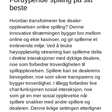
beste
Hvordan transformerer live dealer-
opplevelsen online spilling? Denne
innovative tilnærmingen bygger bro mellom
online og ekte kasinoer, og gir spillerne et
innlevende miljø. Ved å bruke
høyoppløselig streaming kan spillerne delta
i direkte interaksjoner med dyktige dealere,
noe som forbedrer troverdigheten til
spillopplevelsen. Spillere kan se dealerens
bevegelser, noe som sikrer transparens og
bygger troverdighet. I tillegg forbedrer live
chat-funksjonen sosial interaksjon, noe
som gir en mer sosial opplevelse når
spillere snakker med andre spillere og
dealeren. Denne livlige settingen etterligner