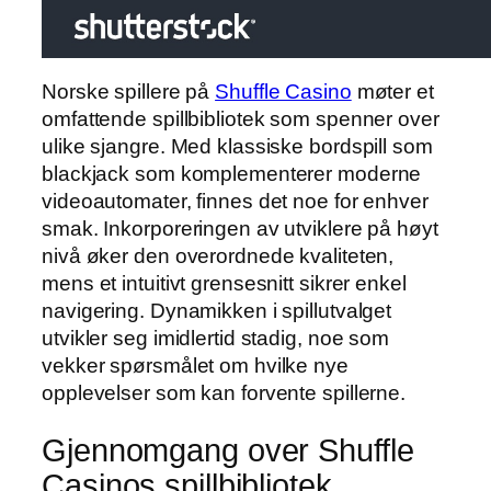
Norske spillere på
Shuffle Casino
møter et
omfattende spillbibliotek som spenner over
ulike sjangre. Med klassiske bordspill som
blackjack som komplementerer moderne
videoautomater, finnes det noe for enhver
smak. Inkorporeringen av utviklere på høyt
nivå øker den overordnede kvaliteten,
mens et intuitivt grensesnitt sikrer enkel
navigering. Dynamikken i spillutvalget
utvikler seg imidlertid stadig, noe som
vekker spørsmålet om hvilke nye
opplevelser som kan forvente spillerne.
Gjennomgang over Shuffle
Casinos spillbibliotek