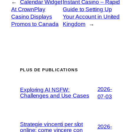
←
Calendar Widget
Instant Casino – Rapid
At CrownPlay
Guide to Setting Up
Casino Displays
Your Account in United
Promos to Canada
Kingdom
→
PLUS DE PUBLICATIONS
2026-
Exploring AI NSFW:
Challenges and Use Cases
07-03
Strategie vincenti per slot
2026-
online: come vincere con