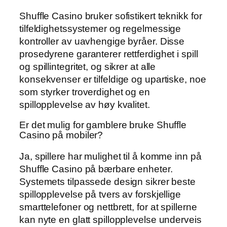
Shuffle Casino bruker sofistikert teknikk for
tilfeldighetssystemer og regelmessige
kontroller av uavhengige byråer. Disse
prosedyrene garanterer rettferdighet i spill
og spillintegritet, og sikrer at alle
konsekvenser er tilfeldige og upartiske, noe
som styrker troverdighet og en
spillopplevelse av høy kvalitet.
Er det mulig for gamblere bruke Shuffle
Casino på mobiler?
Ja, spillere har mulighet til å komme inn på
Shuffle Casino på bærbare enheter.
Systemets tilpassede design sikrer beste
spillopplevelse på tvers av forskjellige
smarttelefoner og nettbrett, for at spillerne
kan nyte en glatt spillopplevelse underveis