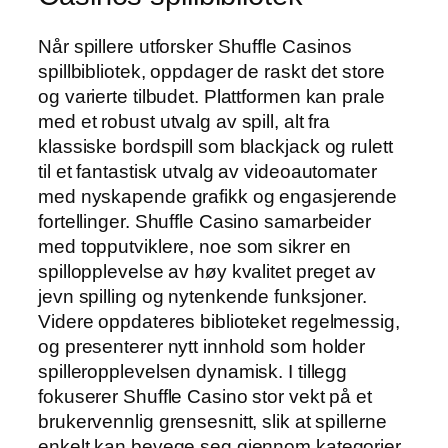
Når spillere utforsker Shuffle Casinos
spillbibliotek, oppdager de raskt det store
og varierte tilbudet. Plattformen kan prale
med et robust utvalg av spill, alt fra
klassiske bordspill som blackjack og rulett
til et fantastisk utvalg av videoautomater
med nyskapende grafikk og engasjerende
fortellinger. Shuffle Casino samarbeider
med topputviklere, noe som sikrer en
spillopplevelse av høy kvalitet preget av
jevn spilling og nytenkende funksjoner.
Videre oppdateres biblioteket regelmessig,
og presenterer nytt innhold som holder
spilleropplevelsen dynamisk. I tillegg
fokuserer Shuffle Casino stor vekt på et
brukervennlig grensesnitt, slik at spillerne
enkelt kan bevege seg gjennom kategorier