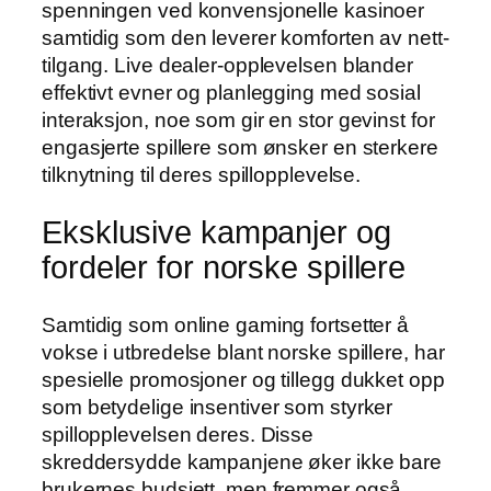
spenningen ved konvensjonelle kasinoer
samtidig som den leverer komforten av nett-
tilgang. Live dealer-opplevelsen blander
effektivt evner og planlegging med sosial
interaksjon, noe som gir en stor gevinst for
engasjerte spillere som ønsker en sterkere
tilknytning til deres spillopplevelse.
Eksklusive kampanjer og
fordeler for norske spillere
Samtidig som online gaming fortsetter å
vokse i utbredelse blant norske spillere, har
spesielle promosjoner og tillegg dukket opp
som betydelige insentiver som styrker
spillopplevelsen deres. Disse
skreddersydde kampanjene øker ikke bare
brukernes budsjett, men fremmer også