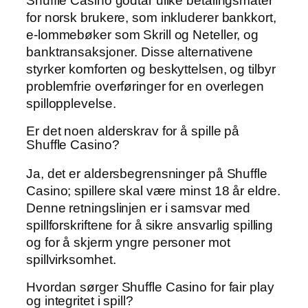
Shuffle Casino godtar ulike betalingsmåter
for norsk brukere, som inkluderer bankkort,
e-lommebøker som Skrill og Neteller, og
banktransaksjoner. Disse alternativene
styrker komforten og beskyttelsen, og tilbyr
problemfrie overføringer for en overlegen
spillopplevelse.
Er det noen alderskrav for å spille på
Shuffle Casino?
Ja, det er aldersbegrensninger på Shuffle
Casino; spillere skal være minst 18 år eldre.
Denne retningslinjen er i samsvar med
spillforskriftene for å sikre ansvarlig spilling
og for å skjerm yngre personer mot
spillvirksomhet.
Hvordan sørger Shuffle Casino for fair play
og integritet i spill?