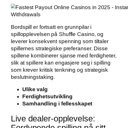
Bordspill er fortsatt en grunnpilar i
spillopplevelsen på Shuffle Casino, og
leverer konsekvent spenning som tiltaler
spillernes strategiske preferanser. Disse
spillene kombinerer sjanse med ferdigheter,
slik at spillere kan engasjere seg i spilling
som krever kritisk tenkning og strategisk
beslutningstaking.
Ulike valg
Ferdighetsutvikling
Samhandling i fellesskapet
Live dealer-opplevelse:
Fordypende spilling på sitt