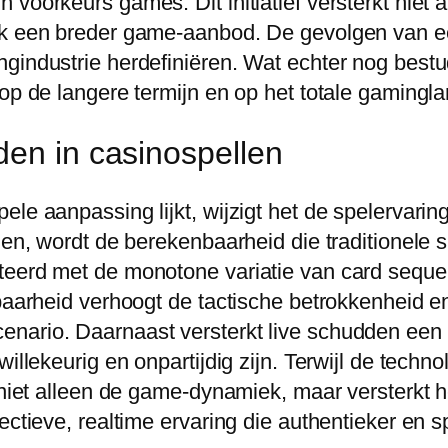
voorkeurs games. Dit initiatief versterkt niet 
ook een breder game-aanbod. De gevolgen van e
ngindustrie herdefiniëren. Wat echter nog best
 op de langere termijn en op het totale gamingl
den in casinospellen
le aanpassing lijkt, wijzigt het de spelervaring
llen, wordt de berekenbaarheid die traditionel
teerd met de monotone variatie van card sequen
lbaarheid verhoogt de tactische betrokkenheid 
nario. Daarnaast versterkt live schudden een g
illekeurig en onpartijdig zijn. Terwijl de techn
n niet alleen de game-dynamiek, maar versterkt
ectieve, realtime ervaring die authentieker en 