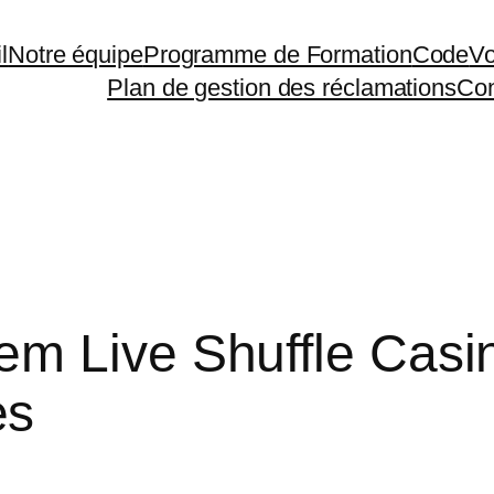
l
Notre équipe
Programme de Formation
Code
Vo
Plan de gestion des réclamations
Con
m Live Shuffle Casi
es