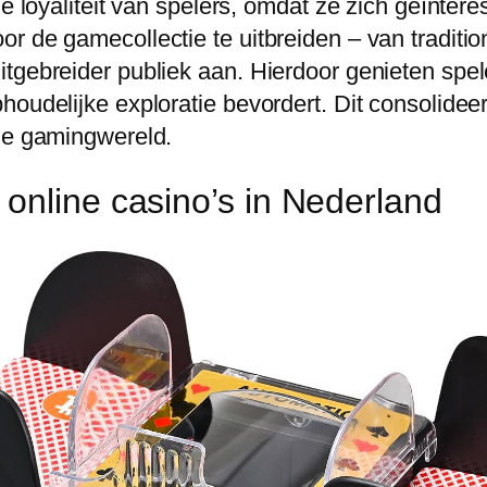
e loyaliteit van spelers, omdat ze zich geïntere
 de gamecollectie te uitbreiden – van tradition
itgebreider publiek aan. Hierdoor genieten spe
oudelijke exploratie bevordert. Dit consolideert
ine gamingwereld.
online casino’s in Nederland