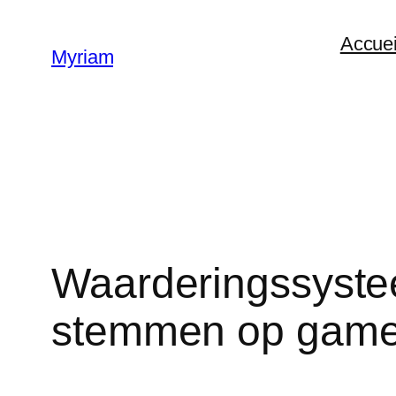
Accuei
Myriam
Waarderingssystee
stemmen op gam