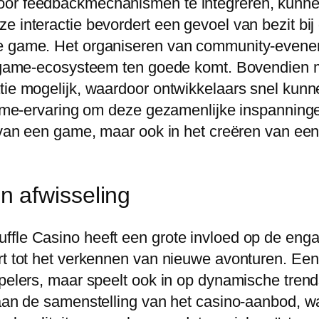
oor feedbackmechanismen te integreren, kunne
e interactie bevordert een gevoel van bezit bij 
de game. Het organiseren van community-evene
et game-ecosysteem ten goede komt. Bovendien 
atie mogelijk, waardoor ontwikkelaars snel kun
 game-ervaring om deze gezamenlijke inspanning
n van een game, maar ook in het creëren van een
 afwisseling
ffle Casino heeft een grote invloed op de enga
rt tot het verkennen van nieuwe avonturen. Een
spelers, maar speelt ook in op dynamische tren
 aan de samenstelling van het casino-aanbod, w