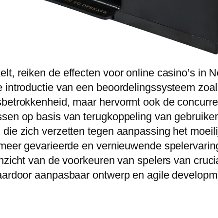
t, reiken de effecten voor online casino’s in N
 introductie van een beoordelingssysteem zoals
rsbetrokkenheid, maar hervormt ook de concurr
sen op basis van terugkoppeling van gebruikers
 die zich verzetten tegen aanpassing het moeil
t meer gevarieerde en vernieuwende spelervari
nzicht van de voorkeuren van spelers van crucia
 waardoor aanpasbaar ontwerp en agile develop