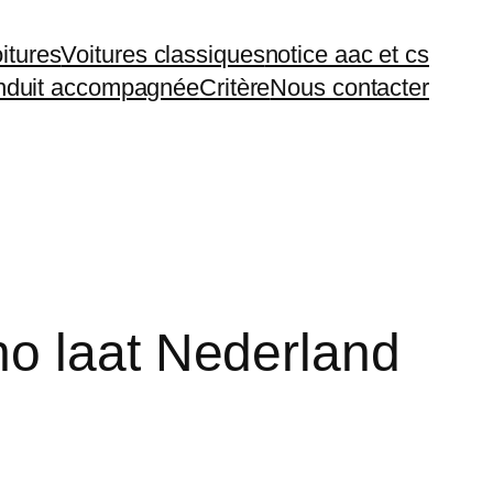
itures
Voitures classiques
notice aac et cs
duit accompagnée
Critère
Nous contacter
no laat Nederland