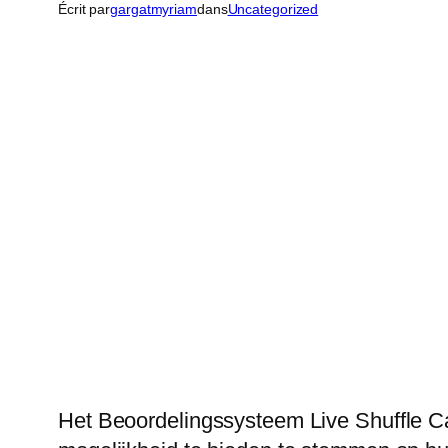
Écrit par
gargatmyriam
dans
Uncategorized
Het Beoordelingssysteem Live Shuffle Ca