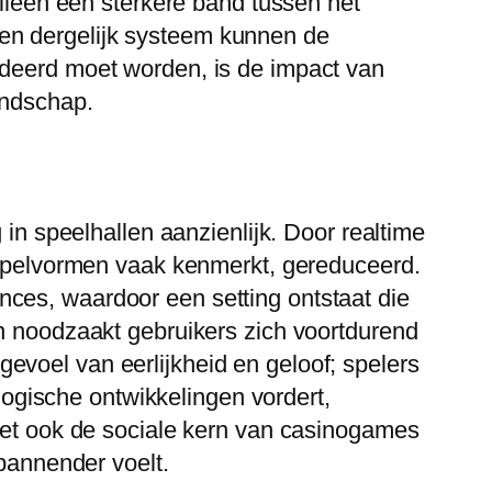
alleen een sterkere band tussen het
en dergelijk systeem kunnen de
udeerd moet worden, is de impact van
andschap.
 in speelhallen aanzienlijk. Door realtime
e spelvormen vaak kenmerkt, gereduceerd.
ces, waardoor een setting ontstaat die
en noodzaakt gebruikers zich voortdurend
evoel van eerlijkheid en geloof; spelers
ologische ontwikkelingen vordert,
 het ook de sociale kern van casinogames
spannender voelt.