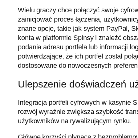
Wielu graczy chce połączyć swoje cyfrow
zainicjować proces łączenia, użytkownic
znane opcje, takie jak system PayPal, Sk
konta w platformie Spinsy i znaleźć obsza
podania adresu portfela lub informacji 
potwierdzające, że ich portfel został po
dostosowane do nowoczesnych preferenc
Ulepszenie doświadczeń u
Integracja portfeli cyfrowych w kasynie 
rozwój wyraźnie zwiększa szybkość trans
użytkowników na rywalizującym rynku.
Główne korzyści płynące z bezproblemow