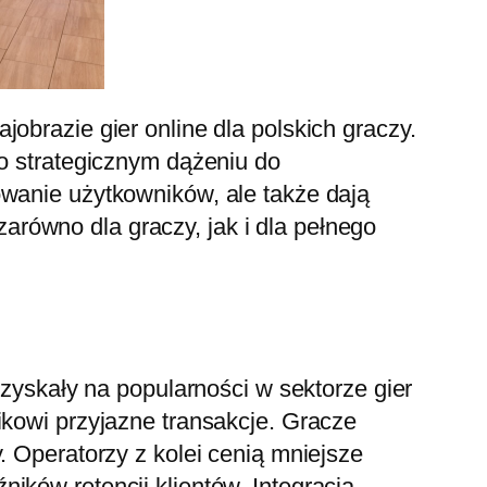
obrazie gier online dla polskich graczy.
 o strategicznym dążeniu do
owanie użytkowników, ale także dają
równo dla graczy, jak i dla pełnego
 zyskały na popularności w sektorze gier
ikowi przyjazne transakcje. Gracze
. Operatorzy z kolei cenią mniejsze
ików retencji klientów. Integracja