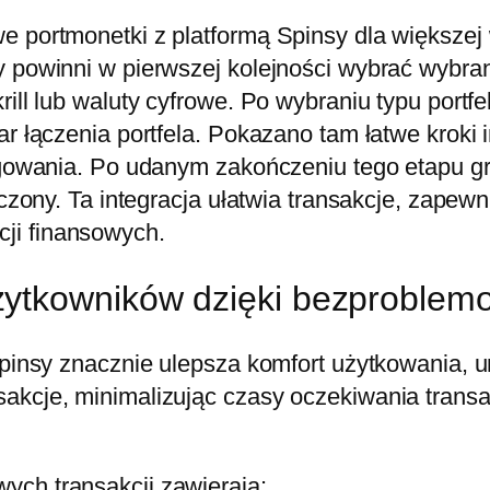
e portmonetki z platformą Spinsy dla większe
y powinni w pierwszej kolejności wybrać wybran
rill lub waluty cyfrowe. Po wybraniu typu portf
r łączenia portfela. Pokazano tam łatwe kroki i
logowania. Po udanym zakończeniu tego etapu g
łączony. Ta integracja ułatwia transakcje, zap
ji finansowych.
żytkowników dzięki bezproblem
Spinsy znacznie ulepsza komfort użytkowania, u
akcje, minimalizując czasy oczekiwania transak
ych transakcji zawierają: