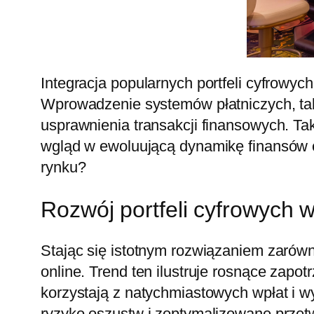
Integracja popularnych portfeli cyfrowyc
Wprowadzenie systemów płatniczych, taki
usprawnienia transakcji finansowych. Ta
wgląd w ewoluującą dynamikę finansów c
rynku?
Rozwój portfeli cyfrowych w
Stając się istotnym rozwiązaniem zarówno
online. Trend ten ilustruje rosnące zap
korzystają z natychmiastowych wpłat i wy
ryzyko oszustw i zoptymalizowane przetw