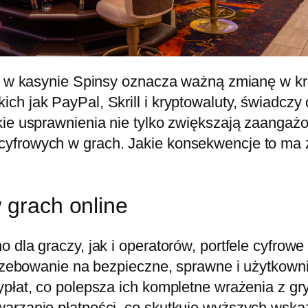
h w kasynie Spinsy oznacza ważną zmianę w kraj
ch jak PayPal, Skrill i kryptowaluty, świadczy
kie usprawnienia nie tylko zwiększają zaangaż
yfrowych w grach. Jakie konsekwencje to ma za
 grach online
 dla graczy, jak i operatorów, portfele cyfrowe
otrzebowanie na bezpieczne, sprawne i użytkown
płat, co polepsza ich kompletne wrażenia z gry
arzanie płatności, co skutkuje wyższych wskaźn