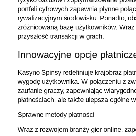
portfeli cyfrowych zapewnia płynne poł
rywalizacyjnym środowisku. Ponadto, obs
zróżnicowaną bazę użytkowników. Wraz z 
przyszłość transakcji w grach.
Innowacyjne opcje płatnicz
Kasyno Spinsy redefiniuje krajobraz płat
wygodę użytkownika. W połączeniu z zw
zaufanie graczy, zapewniając wiarygodne
płatnościach, ale także ulepsza ogólne 
Sprawne metody płatności
Wraz z rozwojem branży gier online, zapo