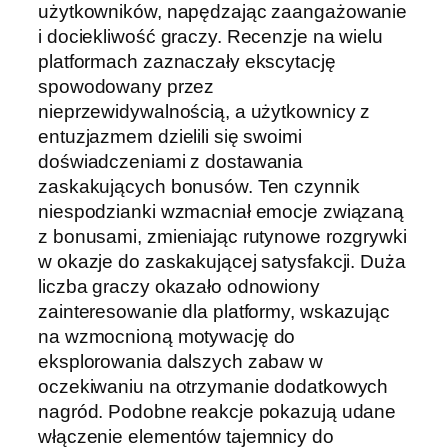
użytkowników, napędzając zaangażowanie
i dociekliwość graczy. Recenzje na wielu
platformach zaznaczały ekscytację
spowodowany przez
nieprzewidywalnością, a użytkownicy z
entuzjazmem dzielili się swoimi
doświadczeniami z dostawania
zaskakujących bonusów. Ten czynnik
niespodzianki wzmacniał emocje związaną
z bonusami, zmieniając rutynowe rozgrywki
w okazje do zaskakującej satysfakcji. Duża
liczba graczy okazało odnowiony
zainteresowanie dla platformy, wskazując
na wzmocnioną motywację do
eksplorowania dalszych zabaw w
oczekiwaniu na otrzymanie dodatkowych
nagród. Podobne reakcje pokazują udane
włączenie elementów tajemnicy do