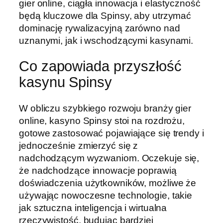
gier online, ciągła innowacja i elastyczność
będą kluczowe dla Spinsy, aby utrzymać
dominację rywalizacyjną zarówno nad
uznanymi, jak i wschodzącymi kasynami.
Co zapowiada przyszłość
kasynu Spinsy
W obliczu szybkiego rozwoju branży gier
online, kasyno Spinsy stoi na rozdrożu,
gotowe zastosować pojawiające się trendy i
jednocześnie zmierzyć się z
nadchodzącym wyzwaniom. Oczekuje się,
że nadchodzące innowacje poprawią
doświadczenia użytkowników, możliwe że
używając nowoczesne technologie, takie
jak sztuczna inteligencja i wirtualna
rzeczywistość, budując bardziej