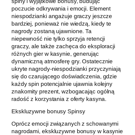
spiny i wyjątkowe bonusy, budując
poczucie odkrywania i emocji. Element
niespodzianki angażuje graczy jeszcze
bardziej, ponieważ nie wiedzą, kiedy te
nagrody zostaną ujawnione. Ta
niepewność nie tylko sprzyja retencji
graczy, ale także zachęca do eksploracji
różnych gier w kasynie, generując
dynamiczną atmosferę gry. Ostatecznie
ukryte nagrody-niespodzianki przyczyniają
się do czarującego doświadczenia, gdzie
każdy spin potencjalnie ujawnia kolejny
znakomity prezent, wzbogacając ogólną
radość z korzystania z oferty kasyna.
Ekskluzywne bonusy Spinsy
Oprócz emocji związanych z schowanymi
nagrodami, ekskluzywne bonusy w kasynie