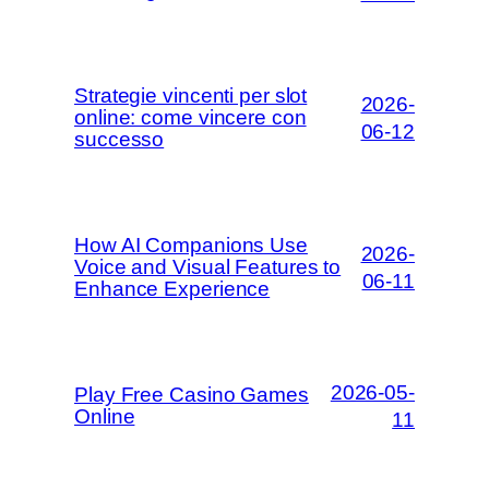
Strategie vincenti per slot
2026-
online: come vincere con
06-12
successo
How AI Companions Use
2026-
Voice and Visual Features to
06-11
Enhance Experience
2026-05-
Play Free Casino Games
Online
11