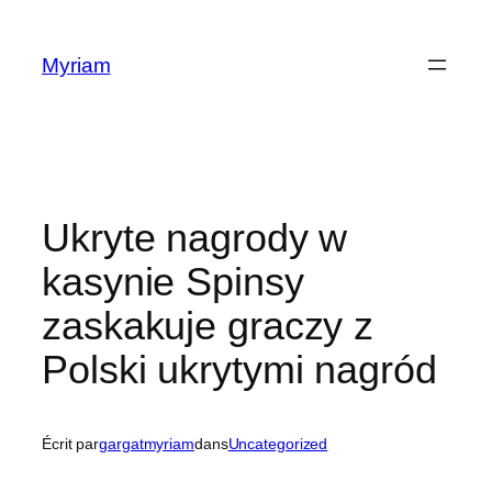
Myriam
Ukryte nagrody w
kasynie Spinsy
zaskakuje graczy z
Polski ukrytymi nagród
Écrit par
gargatmyriam
dans
Uncategorized