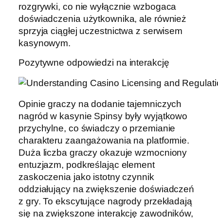
rozgrywki, co nie wyłącznie wzbogaca
doświadczenia użytkownika, ale również
sprzyja ciągłej uczestnictwa z serwisem
kasynowym.
Pozytywne odpowiedzi na interakcję
Opinie graczy na dodanie tajemniczych
nagród w kasynie Spinsy były wyjątkowo
przychylne, co świadczy o przemianie
charakteru zaangażowania na platformie.
Duża liczba graczy okazuje wzmocniony
entuzjazm, podkreślając element
zaskoczenia jako istotny czynnik
oddziałujący na zwiększenie doświadczeń
z gry. To ekscytujące nagrody przekładają
się na zwiększone interakcję zawodników,