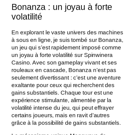
Bonanza : un joyau à forte
volatilité
En explorant le vaste univers des machines
à sous en ligne, je suis tombé sur Bonanza,
un jeu qui s’est rapidement imposé comme
un joyau à forte volatilité sur Spinwinera
Casino. Avec son gameplay vivant et ses
rouleaux en cascade, Bonanza n’est pas
seulement divertissant : c’est une aventure
exaltante pour ceux qui recherchent des
gains substantiels. Chaque tour est une
expérience stimulante, alimentée par la
volatilité intense du jeu, qui peut effrayer
certains joueurs, mais en ravit d’autres
grâce à la possibilité de gains substantiels.