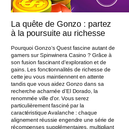
La quête de Gonzo : partez
à la poursuite au richesse
Pourquoi Gonzo’s Quest fascine autant de
gamers sur Spinwinera Casino ? Grâce à
son fusion fascinant d’exploration et de
gains. Les fonctionnalités de richesse de
cette jeu vous maintiennent en attente
tandis que vous aidez Gonzo dans sa
recherche acharnée d’El Dorado, la
renommée ville d’or. Vous serez
particulièrement fasciné par la
caractéristique Avalanche : chaque
alignement réussie engendre une série de
récompenses supplémentaires, multipliant