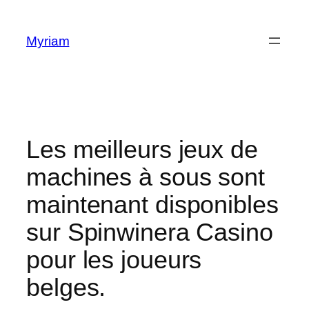
Myriam
Les meilleurs jeux de
machines à sous sont
maintenant disponibles
sur Spinwinera Casino
pour les joueurs
belges.