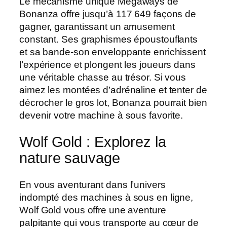
Le mécanisme unique Megaways de
Bonanza offre jusqu’à 117 649 façons de
gagner, garantissant un amusement
constant. Ses graphismes époustouflants
et sa bande-son enveloppante enrichissent
l’expérience et plongent les joueurs dans
une véritable chasse au trésor. Si vous
aimez les montées d’adrénaline et tenter de
décrocher le gros lot, Bonanza pourrait bien
devenir votre machine à sous favorite.
Wolf Gold : Explorez la
nature sauvage
En vous aventurant dans l’univers
indompté des machines à sous en ligne,
Wolf Gold vous offre une aventure
palpitante qui vous transporte au cœur de