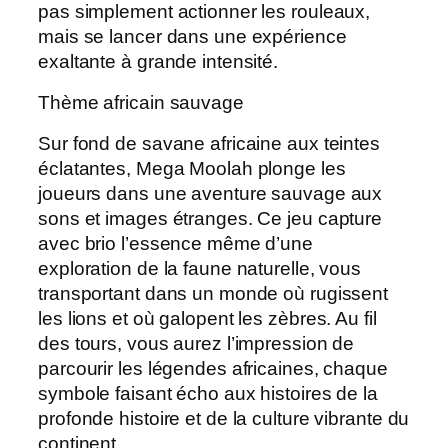
pas simplement actionner les rouleaux,
mais se lancer dans une expérience
exaltante à grande intensité.
Thème africain sauvage
Sur fond de savane africaine aux teintes
éclatantes, Mega Moolah plonge les
joueurs dans une aventure sauvage aux
sons et images étranges. Ce jeu capture
avec brio l’essence même d’une
exploration de la faune naturelle, vous
transportant dans un monde où rugissent
les lions et où galopent les zèbres. Au fil
des tours, vous aurez l’impression de
parcourir les légendes africaines, chaque
symbole faisant écho aux histoires de la
profonde histoire et de la culture vibrante du
continent.