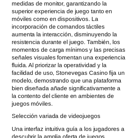
medidas de monitor, garantizando la
superior experiencia de juego tanto en
móviles como en dispositivos. La
incorporación de comandos táctiles
aumenta la interacción, disminuyendo la
resistencia durante el juego. También, los
momentos de carga mínimos y las precisas
señales visuales fomentan una experiencia
fluida. Al priorizar la operatividad y la
facilidad de uso, Stonevegas Casino fija un
modelo, demostrando que una plataforma
bien diseñada añade significativamente a
la contento del cliente en ambientes de
juegos móviles.
Selección variada de videojuegos
Una interfaz intuitiva guía a los jugadores a
descubrir la amplia oferta de juegos