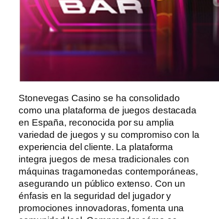
Stonevegas Casino se ha consolidado
como una plataforma de juegos destacada
en España, reconocida por su amplia
variedad de juegos y su compromiso con la
experiencia del cliente. La plataforma
integra juegos de mesa tradicionales con
máquinas tragamonedas contemporáneas,
asegurando un público extenso. Con un
énfasis en la seguridad del jugador y
promociones innovadoras, fomenta una