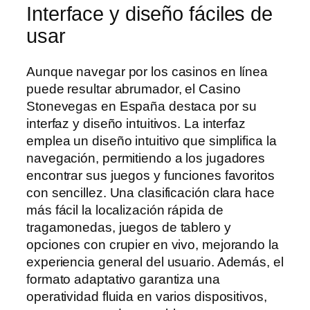
Interface y diseño fáciles de
usar
Aunque navegar por los casinos en línea
puede resultar abrumador, el Casino
Stonevegas en España destaca por su
interfaz y diseño intuitivos. La interfaz
emplea un diseño intuitivo que simplifica la
navegación, permitiendo a los jugadores
encontrar sus juegos y funciones favoritos
con sencillez. Una clasificación clara hace
más fácil la localización rápida de
tragamonedas, juegos de tablero y
opciones con crupier en vivo, mejorando la
experiencia general del usuario. Además, el
formato adaptativo garantiza una
operatividad fluida en varios dispositivos,