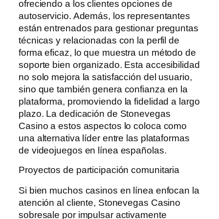
ofreciendo a los clientes opciones de
autoservicio. Además, los representantes
están entrenados para gestionar preguntas
técnicas y relacionadas con la perfil de
forma eficaz, lo que muestra un método de
soporte bien organizado. Esta accesibilidad
no solo mejora la satisfacción del usuario,
sino que también genera confianza en la
plataforma, promoviendo la fidelidad a largo
plazo. La dedicación de Stonevegas
Casino a estos aspectos lo coloca como
una alternativa líder entre las plataformas
de videojuegos en línea españolas.
Proyectos de participación comunitaria
Si bien muchos casinos en línea enfocan la
atención al cliente, Stonevegas Casino
sobresale por impulsar activamente