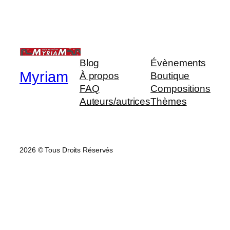
Blog
Évènements
Myriam
À propos
Boutique
FAQ
Compositions
Auteurs/autrices
Thèmes
2026 © Tous Droits Réservés