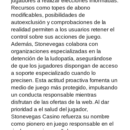
jugadores a realizar elecciones informadas.
Recursos como topes de abono
modificables, posibilidades de
autoexclusión y comprobaciones de la
realidad permiten a los usuarios retener el
control sobre sus acciones de juego.
Además, Stonevegas colabora con
organizaciones especializadas en la
detención de la ludopatía, asegurándose
de que los jugadores dispongan de acceso
a soporte especializado cuando lo
precisen. Esta actitud proactiva fomenta un
medio de juego más protegido, impulsando
un conducta responsable mientras
disfrutan de las ofertas de la web. Al dar
prioridad a el salud del jugador,
Stonevegas Casino refuerza su nombre
como pionero en juego responsable en el