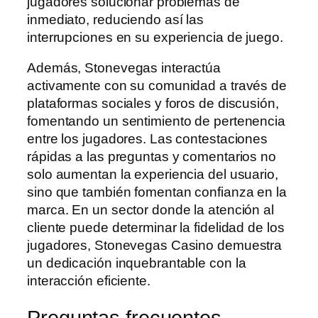
jugadores solucionar problemas de
inmediato, reduciendo así las
interrupciones en su experiencia de juego.
Además, Stonevegas interactúa
activamente con su comunidad a través de
plataformas sociales y foros de discusión,
fomentando un sentimiento de pertenencia
entre los jugadores. Las contestaciones
rápidas a las preguntas y comentarios no
solo aumentan la experiencia del usuario,
sino que también fomentan confianza en la
marca. En un sector donde la atención al
cliente puede determinar la fidelidad de los
jugadores, Stonevegas Casino demuestra
un dedicación inquebrantable con la
interacción eficiente.
Preguntas frecuentes