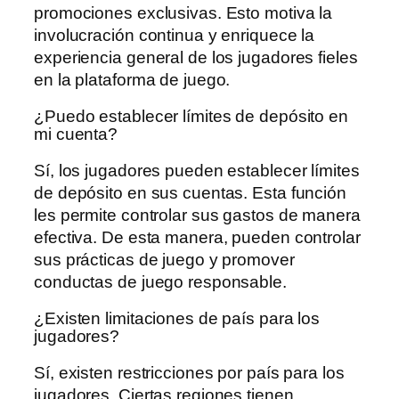
promociones exclusivas. Esto motiva la
involucración continua y enriquece la
experiencia general de los jugadores fieles
en la plataforma de juego.
¿Puedo establecer límites de depósito en
mi cuenta?
Sí, los jugadores pueden establecer límites
de depósito en sus cuentas. Esta función
les permite controlar sus gastos de manera
efectiva. De esta manera, pueden controlar
sus prácticas de juego y promover
conductas de juego responsable.
¿Existen limitaciones de país para los
jugadores?
Sí, existen restricciones por país para los
jugadores. Ciertas regiones tienen