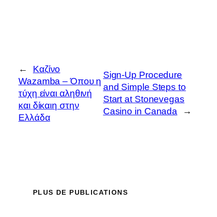
←
Καζίνο
Sign-Up Procedure
Wazamba – Όπου η
and Simple Steps to
τύχη είναι αληθινή
Start at Stonevegas
και δίκαιη στην
Casino in Canada
→
Ελλάδα
PLUS DE PUBLICATIONS