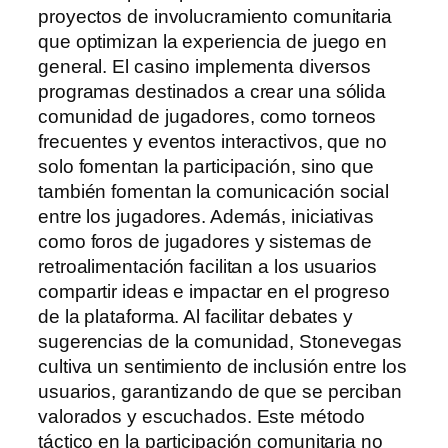
proyectos de involucramiento comunitaria
que optimizan la experiencia de juego en
general. El casino implementa diversos
programas destinados a crear una sólida
comunidad de jugadores, como torneos
frecuentes y eventos interactivos, que no
solo fomentan la participación, sino que
también fomentan la comunicación social
entre los jugadores. Además, iniciativas
como foros de jugadores y sistemas de
retroalimentación facilitan a los usuarios
compartir ideas e impactar en el progreso
de la plataforma. Al facilitar debates y
sugerencias de la comunidad, Stonevegas
cultiva un sentimiento de inclusión entre los
usuarios, garantizando de que se perciban
valorados y escuchados. Este método
táctico en la participación comunitaria no