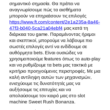
σημαντικό σημασία. Θα πρέπει να
αναγνωρίσουμε πώς τα αισθήματα
μπορούν να επηρεάσουν τις επιλογές
https://www.ft.com/content/2e1a235a-8a46-
47f3-b040-5ca21a04ebf4
μας κατά τη
διάρκεια του game. Παραμένοντας ήρεμοι
και σκεπτικοί, μπορούμε να λάβουμε πιο
σωστές επιλογές αντί να ενδίδουμε σε
αυθόρμητα bets. Είναι ουσιώδες να
χρησιμοποιούμε features όπως το auto-play
και να ρυθμίζουμε τα bets μας τακτικά με
κριτήριο προηγούμενες περιστροφές. Με μια
καλή αντίληψη αυτών των μηχανισμών,
ενισχύουμε τις δυνατότητές μας να
αυξήσουμε τις επιτυχίες και να
απολαύσουμε τον καιρό μας στο slot
machine Sweet Rush Bonanza.