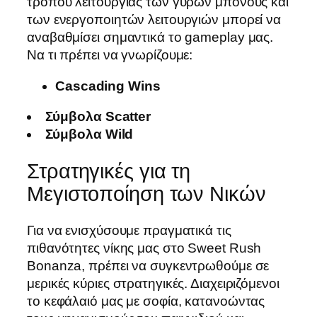
τρόπου λειτουργίας των γύρων μπόνους και
των ενεργοποιητών λειτουργιών μπορεί να
αναβαθμίσει σημαντικά το gameplay μας.
Να τι πρέπει να γνωρίζουμε:
Cascading Wins
Σύμβολα Scatter
Σύμβολα Wild
Στρατηγικές για τη
Μεγιστοποίηση των Νικών
Για να ενισχύσουμε πραγματικά τις
πιθανότητες νίκης μας στο Sweet Rush
Bonanza, πρέπει να συγκεντρωθούμε σε
μερικές κύριες στρατηγικές. Διαχειριζόμενοι
το κεφάλαιό μας με σοφία, κατανοώντας