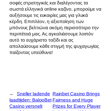
σοφές στρατηγικές και διαλέγοντας τα
σωστά ελληνικά online καζίνο, μπορούμε να
αυξήσουμε τις ευκαιρίες μας για γλυκά
κέρδη. Επιπλέον, η αξιοποίηση των
μπόνους βελτιώνει ακόμη περισσότερο την
περιπέτειά μας. Ας αγκαλιάσουμε λοιπόν
αυτό το ευχάριστο ταξίδι και ας
απολαύσουμε κάθε στιγμή της ψυχαγωγίας
παίζοντας υπεύθυνα!
←
Sneller ladende
Rainbet Casino Brings
laadtijden: BalooBet
Fairness and Huge
Casino versnelt
Prizes for Every Player