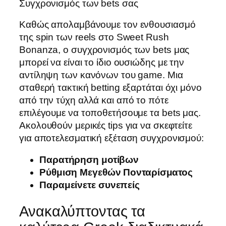
Συγχρονισμός των bets σας
Καθώς απολαμβάνουμε τον ενθουσιασμό
της spin των reels στο Sweet Rush
Bonanza, ο συγχρονισμός των bets μας
μπορεί να είναι το ίδιο ουσιώδης με την
αντίληψη των κανόνων του game. Μια
σταθερή τακτική betting εξαρτάται όχι μόνο
από την τύχη αλλά και από το πότε
επιλέγουμε να τοποθετήσουμε τα bets μας.
Ακολουθούν μερικές tips για να σκεφτείτε
για αποτελεσματική εξέταση συγχρονισμού:
Παρατήρηση μοτίβων
Ρύθμιση Μεγεθών Πονταρίσματος
Παραμείνετε συνεπείς
Ανακαλύπτοντας τα