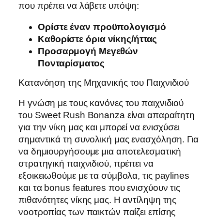
που πρέπει να λάβετε υπόψη:
Ορίστε έναν προϋπολογισμό
Καθορίστε όρια νίκης/ήττας
Προσαρμογή Μεγεθών
Πονταρίσματος
Κατανόηση της Μηχανικής του Παιχνιδιού
Η γνώση με τους κανόνες του παιχνιδιού
του Sweet Rush Bonanza είναι απαραίτητη
για την νίκη μας και μπορεί να ενισχύσει
σημαντικά τη συνολική μας ενασχόληση. Για
να δημιουργήσουμε μια αποτελεσματική
στρατηγική παιχνιδιού, πρέπει να
εξοικειωθούμε με τα σύμβολα, τις paylines
και τα bonus features που ενισχύουν τις
πιθανότητες νίκης μας. Η αντίληψη της
νοοτροπίας των παικτών παίζει επίσης