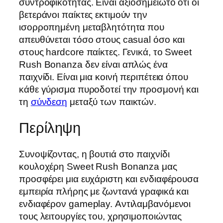
συντροφικότητας. Είναι αξιοσημείωτο ότι οι
βετεράνοι παίκτες εκτιμούν την
ισορροπημένη μεταβλητότητα που
απευθύνεται τόσο στους casual όσο και
στους hardcore παίκτες. Γενικά, το Sweet
Rush Bonanza δεν είναι απλώς ένα
παιχνίδι. Είναι μια κοινή περιπέτεια όπου
κάθε γύρισμα πυροδοτεί την προσμονή και
τη
σύνδεση
μεταξύ των παικτών.
Περίληψη
Συνοψίζοντας, η βουτιά στο παιχνίδι
κουλοχέρη Sweet Rush Bonanza μας
προσφέρει μια ευχάριστη και ενδιαφέρουσα
εμπειρία πλήρης με ζωντανά γραφικά και
ενδιαφέρον gameplay. Αντιλαμβανόμενοι
τους λειτουργίες του, χρησιμοποιώντας