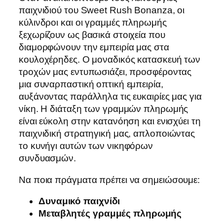
παιχνιδιού του Sweet Rush Bonanza, οι
κύλινδροι και οι γραμμές πληρωμής
ξεχωρίζουν ως βασικά στοιχεία που
διαμορφώνουν την εμπειρία μας στα
κουλοχέρηδες. Ο μοναδικός κατασκευή των
τροχών μας εντυπωσιάζει, προσφέροντας
μια συναρπαστική οπτική εμπειρία,
αυξάνοντας παράλληλα τις ευκαιρίες μας για
νίκη. Η διάταξη των γραμμών πληρωμής
είναι εύκολη στην κατανόηση και ενισχύει τη
παιχνιδική στρατηγική μας, απλοποιώντας
το κυνήγι αυτών των νικηφόρων
συνδυασμών.
Να ποια πράγματα πρέπει να σημειώσουμε:
Δυναμικό παιχνίδι
Μεταβλητές γραμμές πληρωμής