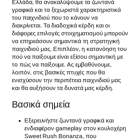
Ελλάδα, θα ανακαλύψουμε τα ζωντανά
γραφικά και τα ξεχωριστά χαρακτηριστικά
του παιχνιδιού που το κάνουν να
διακρίνεται. Τα διαδοχικά κέρδη και οι
διάφορες επιλογές στοιχηματισμού μπορούν
να επηρεάσουν σημαντικά τη στρατηγική
παιχνιδιού μας. Επιπλέον, η κατανόηση του
πού να παίξουμε είναι εξίσου σημαντική με
το πώς να παίξουμε. Ας εμβαθύνουμε,
λοιπόν, στις βασικές πτυχές που θα
ενισχύσουν την περιπέτεια παιχνιδιού μας
και θα αυξήσουν τα δυνατά μας κέρδη.
Βασικά σημεία
Εξερευνήστε ζωντανά γραφικά και
ενδιαφέρον gameplay στον κουλοχέρη
Sweet Rush Bonanza, που