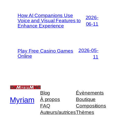
How AI Companions Use
2026-
Voice and Visual Features to
06-11
Enhance Experience
2026-05-
Play Free Casino Games
Online
11
Blog
Évènements
Myriam
À propos
Boutique
FAQ
Compositions
Auteurs/autrices
Thèmes