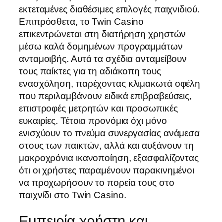
εκτεταμένες διαθέσιμες επιλογές παιχνιδιού.
Επιπρόσθετα, το Twin Casino
επικεντρώνεται στη διατήρηση χρηστών
μέσω καλά δομημένων προγραμμάτων
ανταμοιβής. Αυτά τα σχέδια ανταμείβουν
τους παίκτες για τη αδιάκοπη τους
ενασχόληση, παρέχοντας κλιμακωτά οφέλη
που περιλαμβάνουν ειδικά επιβραβεύσεις,
επιστροφές μετρητών και προσωπικές
ευκαιρίες. Τέτοια προνόμια όχι μόνο
ενισχύουν το πνεύμα συνεργασίας ανάμεσα
στους των παικτών, αλλά και αυξάνουν τη
μακροχρόνια ικανοποίηση, εξασφαλίζοντας
ότι οι χρήστες παραμένουν παρακινημένοι
να προχωρήσουν το πορεία τους στο
παιχνίδι στο Twin Casino.
Εμπειρία χρήστη και