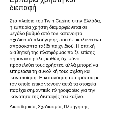
διεπαφή
Στο πλαίσιο του Twin Casino στην Ελλάδα,
η εμπειρία χρήστη διαμορφώνεται σε
μεγάλο βαθμό από τον κατανοητό
σχεδιασμό πλοήγησης που διευκολύνει ένα
απρόσκοπτο ταξίδι παιχνιδιού. Η οπτική
αισθητική της πλατφόρμας παίζει επίσης
σημαντικό ρόλο, καθώς όχι μόνο
προσελκύει τους χρήστες, αλλά μπορεί να
επηρεάσει τη συνολική τους σχέση και
ικανοποίηση. Η κατανόηση του τρόπου με
τον οποίο επικοινωνούν αυτά τα στοιχεία
παρέχει σημαντικές πληροφορίες για την
ικανότητα της διεπαφής του καζίνο.
Διαισθητικός Σχεδιασμός Πλοήγησης