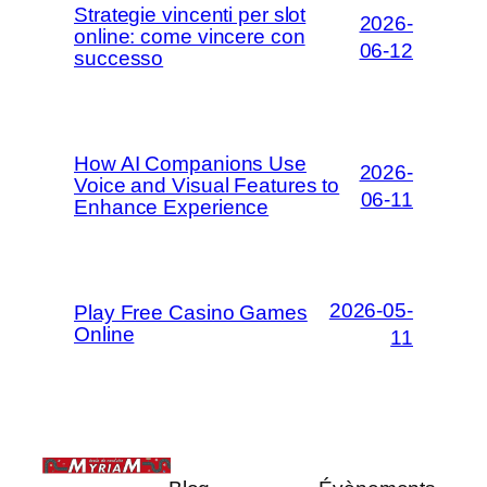
Strategie vincenti per slot
2026-
online: come vincere con
06-12
successo
How AI Companions Use
2026-
Voice and Visual Features to
06-11
Enhance Experience
2026-05-
Play Free Casino Games
Online
11