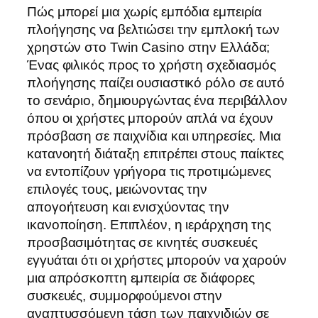
Πώς μπορεί μια χωρίς εμπόδια εμπειρία
πλοήγησης να βελτιώσει την εμπλοκή των
χρηστών στο Twin Casino στην Ελλάδα;
Ένας φιλικός προς το χρήστη σχεδιασμός
πλοήγησης παίζει ουσιαστικό ρόλο σε αυτό
το σενάριο, δημιουργώντας ένα περιβάλλον
όπου οι χρήστες μπορούν απλά να έχουν
πρόσβαση σε παιχνίδια και υπηρεσίες. Μια
κατανοητή διάταξη επιτρέπει στους παίκτες
να εντοπίζουν γρήγορα τις προτιμώμενες
επιλογές τους, μειώνοντας την
απογοήτευση και ενισχύοντας την
ικανοποίηση. Επιπλέον, η ιεράρχηση της
προσβασιμότητας σε κινητές συσκευές
εγγυάται ότι οι χρήστες μπορούν να χαρούν
μια απρόσκοπτη εμπειρία σε διάφορες
συσκευές, συμμορφούμενοι στην
αναπτυσσόμενη τάση των παιχνιδιών σε