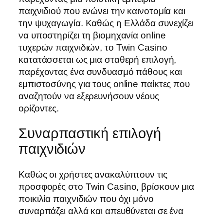
παιχνιδιού που ενώνει την καινοτομία και
την ψυχαγωγία. Καθώς η Ελλάδα συνεχίζει
να υποστηρίζει τη βιομηχανία online
τυχερών παιχνιδιών, το Twin Casino
κατατάσσεται ως μια σταθερή επιλογή,
παρέχοντας ένα συνδυασμό πάθους και
εμπιστοσύνης για τους online παίκτες που
αναζητούν να εξερευνήσουν νέους
ορίζοντες.
Συναρπαστική επιλογή
παιχνιδιών
Καθώς οι χρήστες ανακαλύπτουν τις
προσφορές στο Twin Casino, βρίσκουν μια
ποικιλία παιχνιδιών που όχι μόνο
συναρπάζει αλλά και απευθύνεται σε ένα