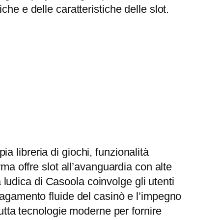
he e delle caratteristiche delle slot.
 libreria di giochi, funzionalità
rma offre slot all’avanguardia con alte
a ludica di Casoola coinvolge gli utenti
pagamento fluide del casinò e l’impegno
rutta tecnologie moderne per fornire