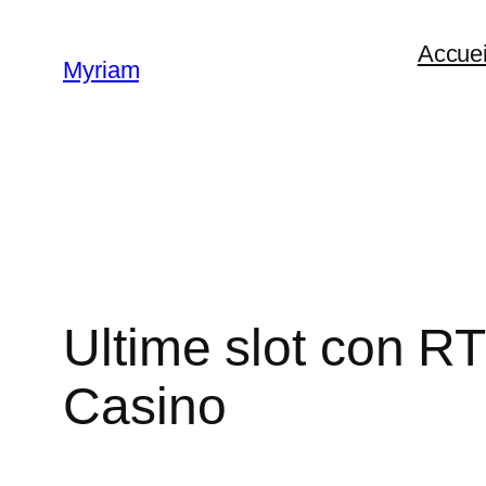
Accuei
Myriam
Ultime slot con RT
Casino