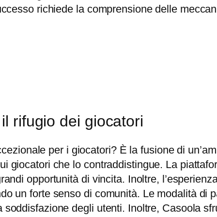
successo richiede la comprensione delle meccanic
l rifugio dei giocatori
onale per i giocatori? È la fusione di un’ampia
i giocatori che lo contraddistingue. La piattafo
randi opportunità di vincita. Inoltre, l’esperienz
ndo un forte senso di comunità. Le modalità di 
 soddisfazione degli utenti. Inoltre, Casoola sf