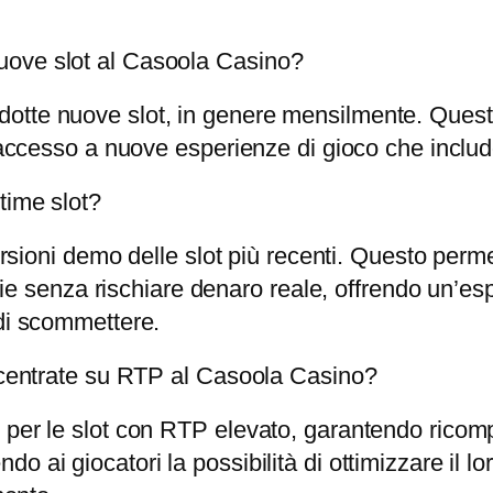
uove slot al Casoola Casino?
otte nuove slot, in genere mensilmente. Questa
l’accesso a nuove esperienze di gioco che includ
time slot?
versioni demo delle slot più recenti. Questo perm
tegie senza rischiare denaro reale, offrendo un’
 di scommettere.
incentrate su RTP al Casoola Casino?
 per le slot con RTP elevato, garantendo ricom
 ai giocatori la possibilità di ottimizzare il l