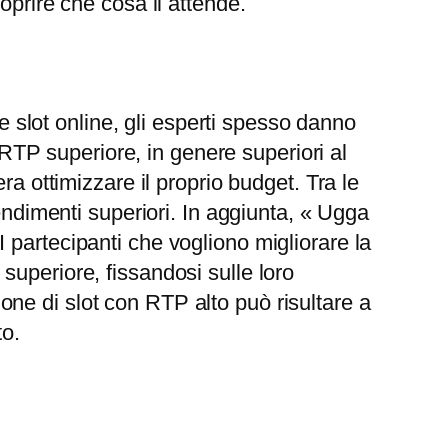
oprire che cosa li attende.
le slot online, gli esperti spesso danno
n RTP superiore, in genere superiori al
a ottimizzare il proprio budget. Tra le
endimenti superiori. In aggiunta, « Ugga
partecipanti che vogliono migliorare la
uperiore, fissandosi sulle loro
zione di slot con RTP alto può risultare a
to.