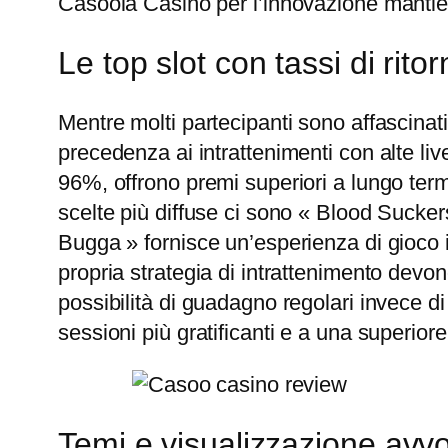
Casoola Casino per l’innovazione mantiene
Le top slot con tassi di rito
Mentre molti partecipanti sono affascinati
precedenza ai intrattenimenti con alte liv
96%, offrono premi superiori a lungo termi
scelte più diffuse ci sono « Blood Suckers
Bugga » fornisce un’esperienza di gioco 
propria strategia di intrattenimento dev
possibilità di guadagno regolari invece di 
sessioni più gratificanti e a una superio
Temi e visualizzazione avv