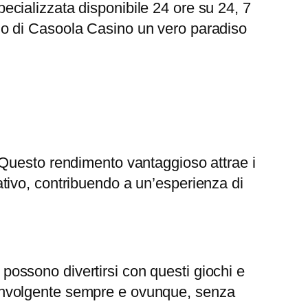
specializzata disponibile 24 ore su 24, 7
anno di Casoola Casino un vero paradiso
 Questo rendimento vantaggioso attrae i
tivo, contribuendo a un’esperienza di
ri possono divertirsi con questi giochi e
 coinvolgente sempre e ovunque, senza