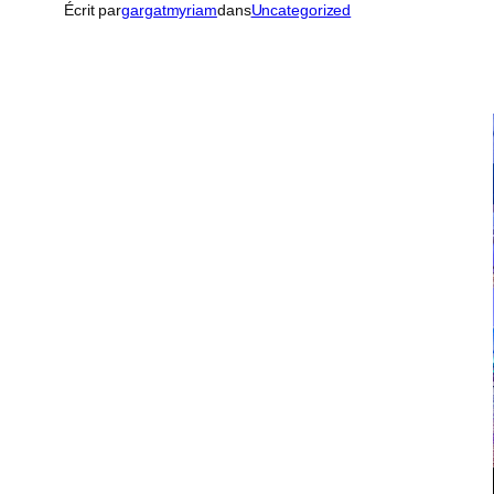
Écrit par
gargatmyriam
dans
Uncategorized