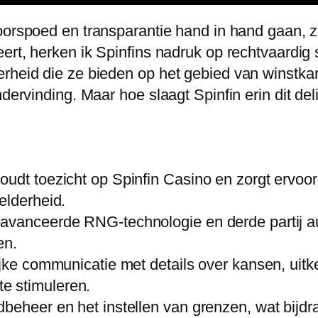
oorspoed en transparantie hand in hand gaan, z
eert, herken ik Spinfins nadruk op rechtvaardig
erheid die ze bieden op het gebied van winstk
ndervinding. Maar hoe slaagt Spinfin erin dit d
dt toezicht op Spinfin Casino en zorgt ervoor d
elderheid.
avanceerde RNG-technologie en derde partij au
en.
ijke communicatie met details over kansen, uit
e stimuleren.
dbeheer en het instellen van grenzen, wat bij