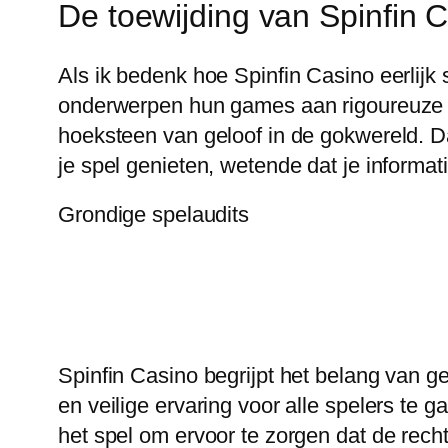
De toewijding van Spinfin 
Als ik bedenk hoe Spinfin Casino eerlijk 
onderwerpen hun games aan rigoureuze aud
hoeksteen van geloof in de gokwereld. 
je spel genieten, wetende dat je informat
Grondige spelaudits
Spinfin Casino begrijpt het belang van ge
en veilige ervaring voor alle spelers te
het spel om ervoor te zorgen dat de rec