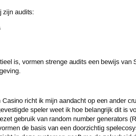
 zijn audits:
s
tieel is, vormen strenge audits een bewijs van 
geving.
 Casino richt ik mijn aandacht op een ander cru
evestigde speler weet ik hoe belangrijk dit is v
ezet gebruik van random number generators (R
ormen de basis van een doorzichtig spelecosy