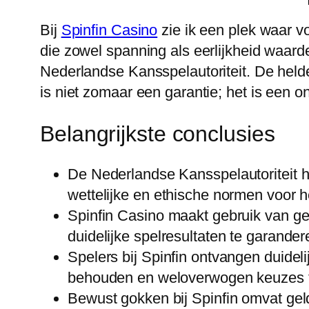
Bij
Spinfin Casino
zie ik een plek waar v
die zowel spanning als eerlijkheid waard
Nederlandse Kansspelautoriteit. De held
is niet zomaar een garantie; het is een o
Belangrijkste conclusies
De Nederlandse Kansspelautoriteit hou
wettelijke en ethische normen voor h
Spinfin Casino maakt gebruik van ge
duidelijke spelresultaten te garander
Spelers bij Spinfin ontvangen duidel
behouden en weloverwogen keuzes t
Bewust gokken bij Spinfin omvat gel