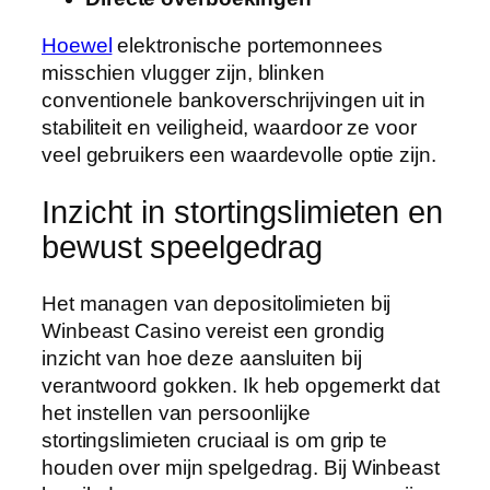
Hoewel
elektronische portemonnees
misschien vlugger zijn, blinken
conventionele bankoverschrijvingen uit in
stabiliteit en veiligheid, waardoor ze voor
veel gebruikers een waardevolle optie zijn.
Inzicht in stortingslimieten en
bewust speelgedrag
Het managen van depositolimieten bij
Winbeast Casino vereist een grondig
inzicht van hoe deze aansluiten bij
verantwoord gokken. Ik heb opgemerkt dat
het instellen van persoonlijke
stortingslimieten cruciaal is om grip te
houden over mijn spelgedrag. Bij Winbeast