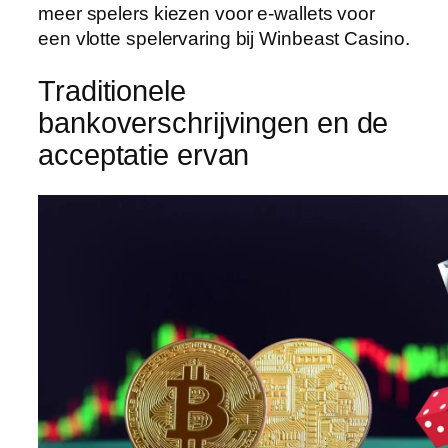
meer spelers kiezen voor e-wallets voor
een vlotte spelervaring bij Winbeast Casino.
Traditionele
bankoverschrijvingen en de
acceptatie ervan