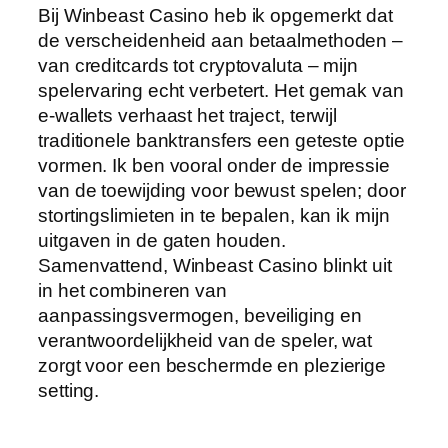
Bij Winbeast Casino heb ik opgemerkt dat
de verscheidenheid aan betaalmethoden –
van creditcards tot cryptovaluta – mijn
spelervaring echt verbetert. Het gemak van
e-wallets verhaast het traject, terwijl
traditionele banktransfers een geteste optie
vormen. Ik ben vooral onder de impressie
van de toewijding voor bewust spelen; door
stortingslimieten in te bepalen, kan ik mijn
uitgaven in de gaten houden.
Samenvattend, Winbeast Casino blinkt uit
in het combineren van
aanpassingsvermogen, beveiliging en
verantwoordelijkheid van de speler, wat
zorgt voor een beschermde en plezierige
setting.