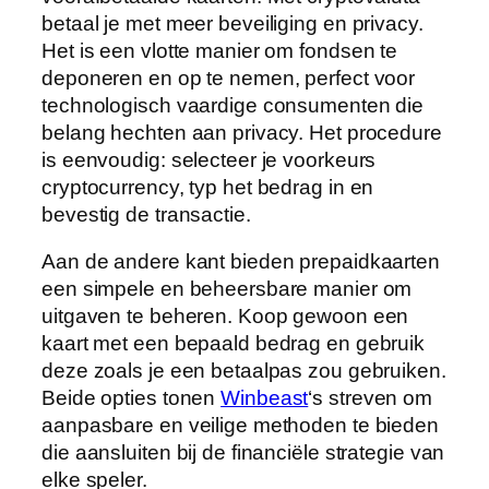
betaal je met meer beveiliging en privacy.
Het is een vlotte manier om fondsen te
deponeren en op te nemen, perfect voor
technologisch vaardige consumenten die
belang hechten aan privacy. Het procedure
is eenvoudig: selecteer je voorkeurs
cryptocurrency, typ het bedrag in en
bevestig de transactie.
Aan de andere kant bieden prepaidkaarten
een simpele en beheersbare manier om
uitgaven te beheren. Koop gewoon een
kaart met een bepaald bedrag en gebruik
deze zoals je een betaalpas zou gebruiken.
Beide opties tonen
Winbeast
‘s streven om
aanpasbare en veilige methoden te bieden
die aansluiten bij de financiële strategie van
elke speler.