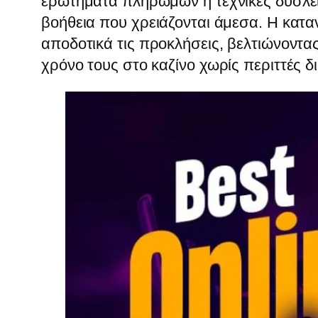
ερωτήματα πληρωμών ή τεχνικές δυσλειτ
βοήθεια που χρειάζονται άμεσα. Η καταν
αποδοτικά τις προκλήσεις, βελτιώνοντας
χρόνο τους στο καζίνο χωρίς περιττές δ