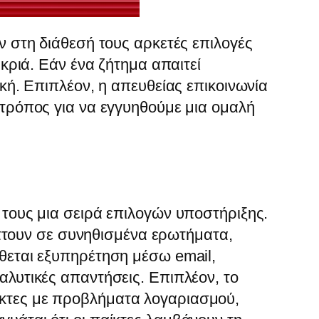
υν στη διάθεσή τους αρκετές επιλογές
κριά. Εάν ένα ζήτημα απαιτεί
κή. Επιπλέον, η απευθείας επικοινωνία
 τρόπος για να εγγυηθούμε μια ομαλή
 τους μια σειρά επιλογών υποστήριξης.
τουν σε συνηθισμένα ερωτήματα,
θεται εξυπηρέτηση μέσω email,
αλυτικές απαντήσεις. Επιπλέον, το
ίκτες με προβλήματα λογαριασμού,