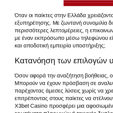
Όταν οι παίκτες στην Ελλάδα χρειάζοντ
εξυπηρέτησης. Με ζωντανή συνομιλία δια
περισσότερες λεπτομέρειες, η επικοινων
με έναν εκπρόσωπο μέσω τηλεφώνου είνα
και αποδοτική εμπειρία υποστήριξης;
Κατανόηση των επιλογών υ
Όσον αφορά την αναζήτηση βοήθειας, οι
Μπορούν να έχουν πρόσβαση σε αναλυτ
παρέχοντας άμεσες λύσεις χωρίς να χρε
επιτρέποντας στους παίκτες να στέλνου
X3bet Casino προσφέρει μια αφοσιωμέν