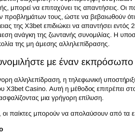
ς, μπορεί να επιταχύνει τις απαντήσεις. Οι π
ν προβλημάτων τους, ώστε να βεβαιωθούν ότ
ειας της X3bet επιδιώκει να απαντήσει εντός 
εση ανάγκη της ζωντανής συνομιλίας. Η υποσ
υκολία της μη άμεσης αλληλεπίδρασης.
υνομιλήστε με έναν εκπρόσωπο
γορη αλληλεπίδραση, η τηλεφωνική υποστήριξ
υ X3bet Casino. Αυτή η μέθοδος επιτρέπει στ
διασφαλίζοντας μια γρήγορη επίλυση.
, οι παίκτες μπορούν να απολαύσουν από τα ε
ο