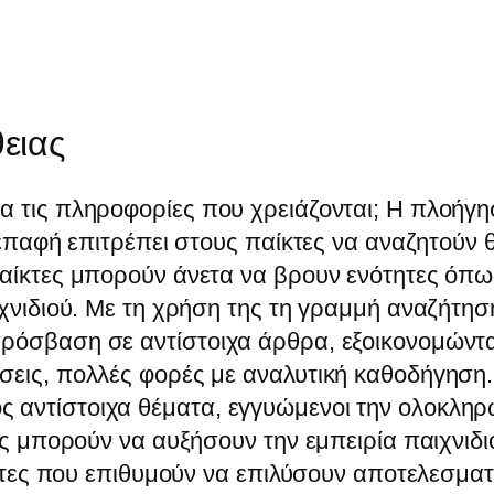
ειας
α τις πληροφορίες που χρειάζονται; Η πλοήγη
ιεπαφή επιτρέπει στους παίκτες να αναζητούν 
αίκτες μπορούν άνετα να βρουν ενότητες όπως
ιχνιδιού. Με τη χρήση της τη γραμμή αναζήτ
ρόσβαση σε αντίστοιχα άρθρα, εξοικονομώντας
εις, πολλές φορές με αναλυτική καθοδήγηση. 
 αντίστοιχα θέματα, εγγυώμενοι την ολοκληρ
τες μπορούν να αυξήσουν την εμπειρία παιχνιδ
ίκτες που επιθυμούν να επιλύσουν αποτελεσματ