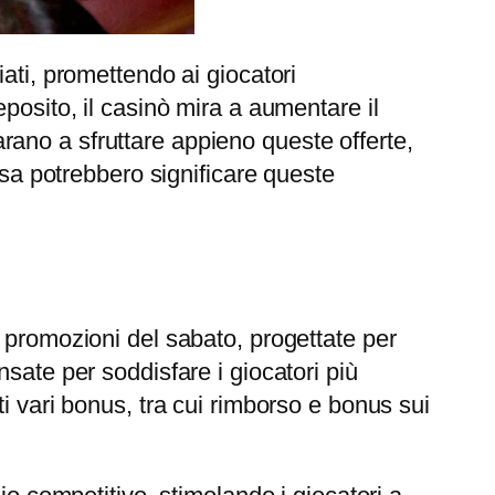
iati, promettendo ai giocatori
posito, il casinò mira a aumentare il
parano a sfruttare appieno queste offerte,
osa potrebbero significare queste
 promozioni del sabato, progettate per
sate per soddisfare i giocatori più
i vari bonus, tra cui rimborso e bonus sui