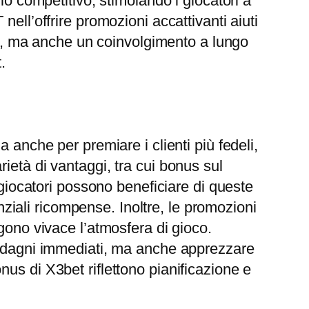
io competitivo, stimolando i giocatori a
ell’offrire promozioni accattivanti aiuti
ati, ma anche un coinvolgimento a lungo
.
 anche per premiare i clienti più fedeli,
ietà di vantaggi, tra cui bonus sul
 giocatori possono beneficiare di queste
enziali ricompense. Inoltre, le promozioni
gono vivace l’atmosfera di gioco.
guadagni immediati, ma anche apprezzare
us di X3bet riflettono pianificazione e