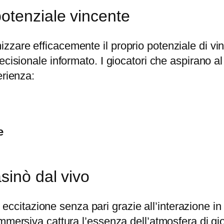
otenziale vincente
zare efficacemente il proprio potenziale di vi
ecisionale informato. I giocatori che aspirano a
erienza:
e
sinò dal vivo
di eccitazione senza pari grazie all’interazione i
mmersiva cattura l’essenza dell’atmosfera di gio