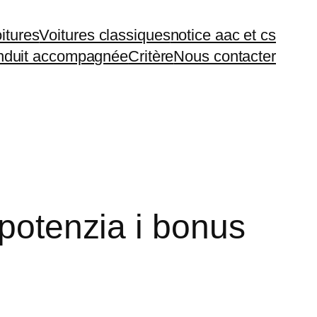
itures
Voitures classiques
notice aac et cs
duit accompagnée
Critère
Nous contacter
 potenzia i bonus