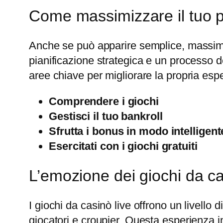
Come massimizzare il tuo p
Anche se può apparire semplice, massimiz
pianificazione strategica e un processo d
aree chiave per migliorare la propria esp
Comprendere i giochi
Gestisci il tuo bankroll
Sfrutta i bonus in modo intelligent
Esercitati con i giochi gratuiti
L’emozione dei giochi da ca
I giochi da casinò live offrono un livello 
giocatori e croupier. Questa esperienza i