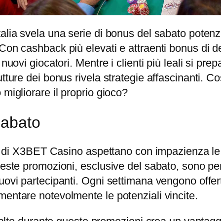
talia svela una serie di bonus del sabato potenz
Con cashback più elevati e attraenti bonus di de
nuovi giocatori. Mentre i clienti più leali si pre
tture dei bonus rivela strategie affascinanti. C
migliorare il proprio gioco?
sabato
ori di X3BET Casino aspettano con impazienza le
ueste promozioni, esclusive del sabato, sono pen
uovi partecipanti. Ogni settimana vengono offert
mentare notevolmente le potenziali vincite.