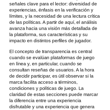
señales clave para el lector: diversidad de
experiencias, énfasis en la verificación y
límites, y la necesidad de una lectura crítica
de las políticas. A partir de aquí, el análisis
avanza hacia una visión más detallada de
la plataforma, sus características y su
impacto en distintos perfiles de jugador.
El concepto de transparencia es central
cuando se evalúan plataformas de juego
en línea y, en particular, cuando se
consultan reseñas de usuarios. A la hora
de decidir participar, es útil observar si la
marca facilita acceso a términos,
condiciones y políticas de juego. La
claridad de estas secciones puede marcar
la diferencia entre una experiencia
disfrutable y una experiencia que genera