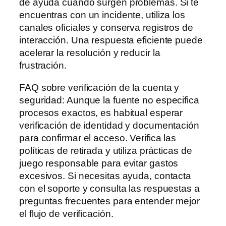
de ayuda cuando surgen problemas. Si te
encuentras con un incidente, utiliza los
canales oficiales y conserva registros de
interacción. Una respuesta eficiente puede
acelerar la resolución y reducir la
frustración.
FAQ sobre verificación de la cuenta y
seguridad: Aunque la fuente no especifica
procesos exactos, es habitual esperar
verificación de identidad y documentación
para confirmar el acceso. Verifica las
políticas de retirada y utiliza prácticas de
juego responsable para evitar gastos
excesivos. Si necesitas ayuda, contacta
con el soporte y consulta las respuestas a
preguntas frecuentes para entender mejor
el flujo de verificación.