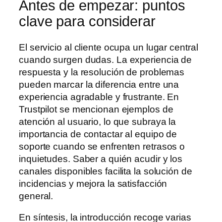
Antes de empezar: puntos
clave para considerar
El servicio al cliente ocupa un lugar central
cuando surgen dudas. La experiencia de
respuesta y la resolución de problemas
pueden marcar la diferencia entre una
experiencia agradable y frustrante. En
Trustpilot se mencionan ejemplos de
atención al usuario, lo que subraya la
importancia de contactar al equipo de
soporte cuando se enfrenten retrasos o
inquietudes. Saber a quién acudir y los
canales disponibles facilita la solución de
incidencias y mejora la satisfacción
general.
En síntesis, la introducción recoge varias