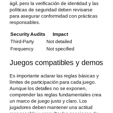
ágil, pero la verificación de identidad y las
políticas de seguridad deben revisarse
para asegurar conformidad con prácticas
responsables.
Security Audits
Impact
Third-Party
Not detailed
Frequency
Not specified
Juegos compatibles y demos
Es importante aclarar las reglas básicas y
límites de participación para cada juego.
Aunque los detalles no se exponen,
comprender las reglas fundamentales crea
un marco de juego justo y claro. Los
jugadores deben mantener una actitud