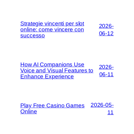
Strategie vincenti per slot
2026-
online: come vincere con
06-12
successo
How AI Companions Use
2026-
Voice and Visual Features to
06-11
Enhance Experience
2026-05-
Play Free Casino Games
Online
11