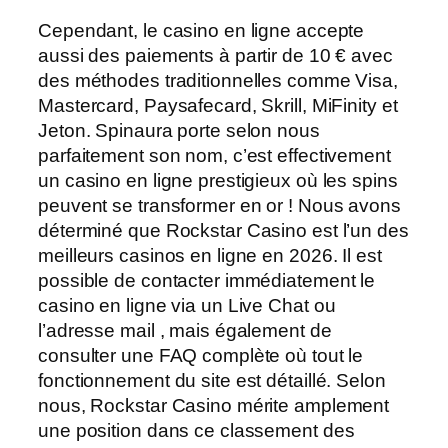
Cependant, le casino en ligne accepte
aussi des paiements à partir de 10 € avec
des méthodes traditionnelles comme Visa,
Mastercard, Paysafecard, Skrill, MiFinity et
Jeton. Spinaura porte selon nous
parfaitement son nom, c’est effectivement
un casino en ligne prestigieux où les spins
peuvent se transformer en or ! Nous avons
déterminé que Rockstar Casino est l’un des
meilleurs casinos en ligne en 2026. Il est
possible de contacter immédiatement le
casino en ligne via un Live Chat ou
l’adresse mail , mais également de
consulter une FAQ complète où tout le
fonctionnement du site est détaillé. Selon
nous, Rockstar Casino mérite amplement
une position dans ce classement des