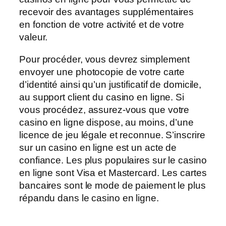
recevoir des avantages supplémentaires
en fonction de votre activité et de votre
valeur.
Pour procéder, vous devrez simplement
envoyer une photocopie de votre carte
d’identité ainsi qu’un justificatif de domicile,
au support client du casino en ligne. Si
vous procédez, assurez-vous que votre
casino en ligne dispose, au moins, d’une
licence de jeu légale et reconnue. S’inscrire
sur un casino en ligne est un acte de
confiance. Les plus populaires sur le casino
en ligne sont Visa et Mastercard. Les cartes
bancaires sont le mode de paiement le plus
répandu dans le casino en ligne.