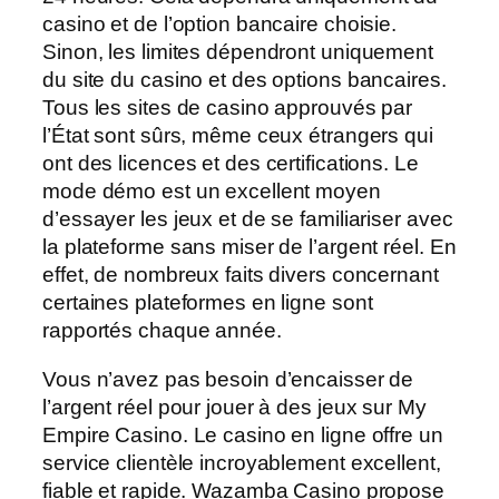
casino et de l’option bancaire choisie.
Sinon, les limites dépendront uniquement
du site du casino et des options bancaires.
Tous les sites de casino approuvés par
l’État sont sûrs, même ceux étrangers qui
ont des licences et des certifications. Le
mode démo est un excellent moyen
d’essayer les jeux et de se familiariser avec
la plateforme sans miser de l’argent réel. En
effet, de nombreux faits divers concernant
certaines plateformes en ligne sont
rapportés chaque année.
Vous n’avez pas besoin d’encaisser de
l’argent réel pour jouer à des jeux sur My
Empire Casino. Le casino en ligne offre un
service clientèle incroyablement excellent,
fiable et rapide. Wazamba Casino propose