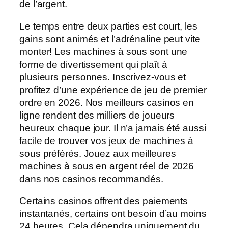
de l’argent.
Le temps entre deux parties est court, les
gains sont animés et l’adrénaline peut vite
monter! Les machines à sous sont une
forme de divertissement qui plaît à
plusieurs personnes. Inscrivez-vous et
profitez d’une expérience de jeu de premier
ordre en 2026. Nos meilleurs casinos en
ligne rendent des milliers de joueurs
heureux chaque jour. Il n’a jamais été aussi
facile de trouver vos jeux de machines à
sous préférés. Jouez aux meilleures
machines à sous en argent réel de 2026
dans nos casinos recommandés.
Certains casinos offrent des paiements
instantanés, certains ont besoin d’au moins
24 heures. Cela dépendra uniquement du