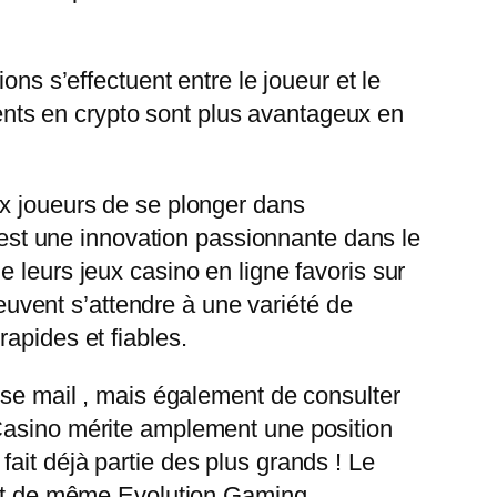
ons s’effectuent entre le joueur et le
ements en crypto sont plus avantageux en
ux joueurs de se plonger dans
e est une innovation passionnante dans le
 leurs jeux casino en ligne favoris sur
peuvent s’attendre à une variété de
apides et fiables.
sse mail , mais également de consulter
 Casino mérite amplement une position
ait déjà partie des plus grands ! Le
tout de même Evolution Gaming,