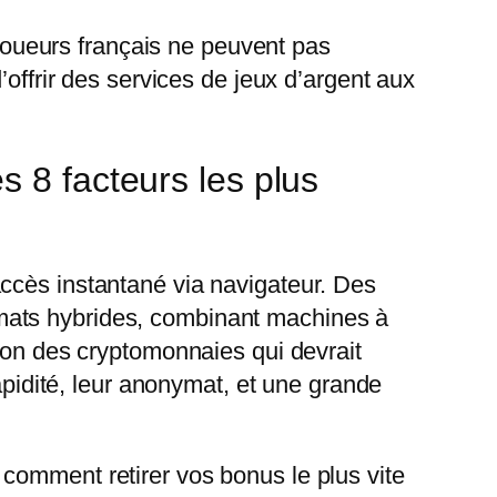
 joueurs français ne peuvent pas
’offrir des services de jeux d’argent aux
 8 facteurs les plus
ccès instantané via navigateur. Des
mats hybrides, combinant machines à
tion des cryptomonnaies qui devrait
apidité, leur anonymat, et une grande
comment retirer vos bonus le plus vite