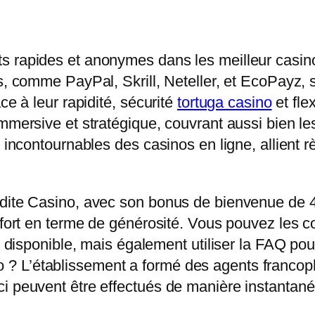
s rapides et anonymes dans les meilleur casin
es, comme PayPal, Skrill, Neteller, et EcoPayz
ce à leur rapidité, sécurité
tortuga casino
et flex
mmersive et stratégique, couvrant aussi bien les
 incontournables des casinos en ligne, allient r
odite Casino, avec son bonus de bienvenue de 
 fort en terme de générosité. Vous pouvez les co
at disponible, mais également utiliser la FAQ p
? L’établissement a formé des agents francop
i peuvent être effectués de manière instantanée