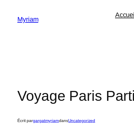
Accuei
Myriam
Voyage Paris Part
Écrit par
gargatmyriam
dans
Uncategorized