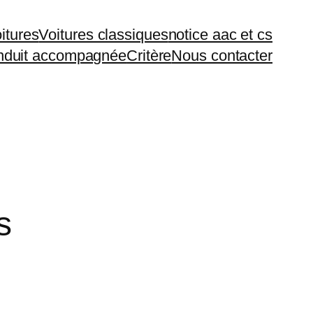
itures
Voitures classiques
notice aac et cs
duit accompagnée
Critère
Nous contacter
s