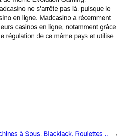
casino ne s’arrête pas là, puisque le
casino en ligne. Madcasino a récemment
lleurs casinos en ligne, notamment grâce
de régulation de ce même pays et utilise
hines à Sous, Blackjack, Roulettes ..
→