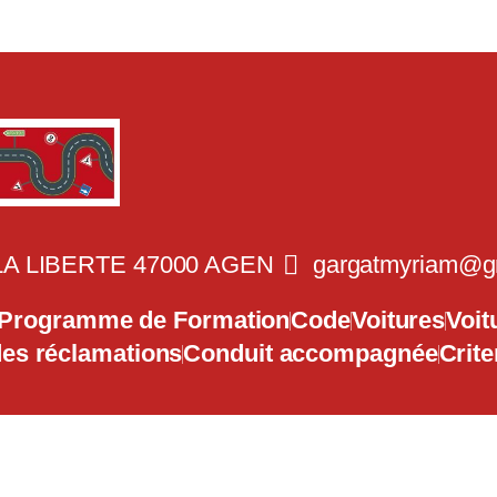
A LIBERTE 47000 AGEN
gargatmyriam@g
Programme de Formation
Code
Voitures
Voit
des réclamations
Conduit accompagnée
Crite