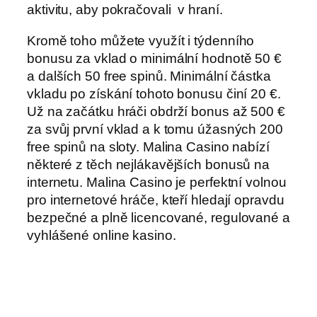
aktivitu, aby pokračovali v hraní.
Kromě toho můžete využít i týdenního
bonusu za vklad o minimální hodnotě 50 €
a dalších 50 free spinů. Minimální částka
vkladu po získání tohoto bonusu činí 20 €.
Už na začátku hráči obdrží bonus až 500 €
za svůj první vklad a k tomu úžasných 200
free spinů na sloty. Malina Casino nabízí
některé z těch nejlákavějších bonusů na
internetu. Malina Casino je perfektní volnou
pro internetové hráče, kteří hledají opravdu
bezpečné a plně licencované, regulované a
vyhlášené online kasino.