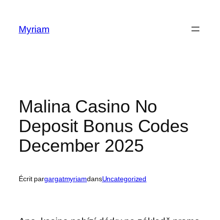
Myriam
Malina Casino No
Deposit Bonus Codes
December 2025
Écrit par
gargatmyriam
dans
Uncategorized