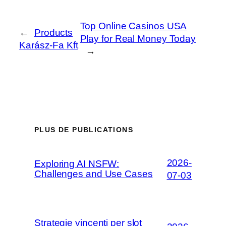
Top Online Casinos USA
←
Products
Play for Real Money Today
Karász-Fa Kft
→
PLUS DE PUBLICATIONS
2026-
Exploring AI NSFW:
Challenges and Use Cases
07-03
Strategie vincenti per slot