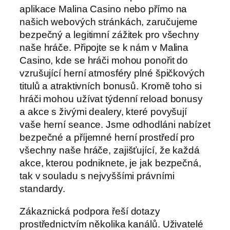
aplikace Malina Casino nebo přímo na
našich webových stránkách, zaručujeme
bezpečný a legitimní zážitek pro všechny
naše hráče. Připojte se k nám v Malina
Casino, kde se hráči mohou ponořit do
vzrušující herní atmosféry plné špičkových
titulů a atraktivních bonusů. Kromě toho si
hráči mohou užívat týdenní reload bonusy
a akce s živými dealery, které povyšují
vaše herní seance. Jsme odhodláni nabízet
bezpečné a příjemné herní prostředí pro
všechny naše hráče, zajišťující, že každá
akce, kterou podniknete, je jak bezpečná,
tak v souladu s nejvyššími právními
standardy.
Zákaznická podpora řeší dotazy
prostřednictvím několika kanálů. Uživatelé