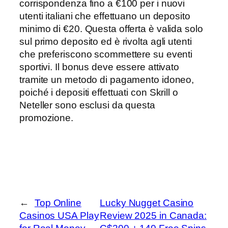
corrispondenza fino a €100 per i nuovi
utenti italiani che effettuano un deposito
minimo di €20. Questa offerta è valida solo
sul primo deposito ed è rivolta agli utenti
che preferiscono scommettere su eventi
sportivi. Il bonus deve essere attivato
tramite un metodo di pagamento idoneo,
poiché i depositi effettuati con Skrill o
Neteller sono esclusi da questa
promozione.
←
Top Online
Lucky Nugget Casino
Casinos USA Play
Review 2025 in Canada: