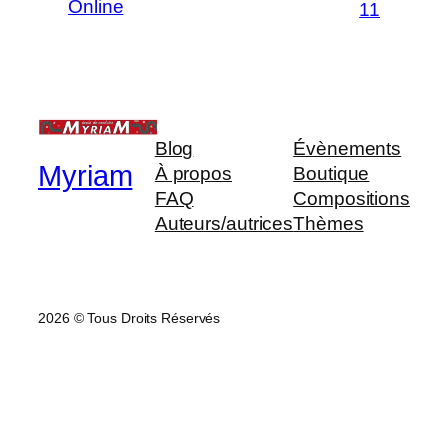
Online
11
Blog
Évènements
Myriam
À propos
Boutique
FAQ
Compositions
Auteurs/autrices
Thèmes
2026 © Tous Droits Réservés