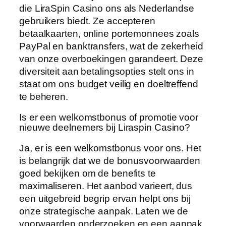
die LiraSpin Casino ons als Nederlandse
gebruikers biedt. Ze accepteren
betaalkaarten, online portemonnees zoals
PayPal en banktransfers, wat de zekerheid
van onze overboekingen garandeert. Deze
diversiteit aan betalingsopties stelt ons in
staat om ons budget veilig en doeltreffend
te beheren.
Is er een welkomstbonus of promotie voor
nieuwe deelnemers bij Liraspin Casino?
Ja, er is een welkomstbonus voor ons. Het
is belangrijk dat we de bonusvoorwaarden
goed bekijken om de benefits te
maximaliseren. Het aanbod varieert, dus
een uitgebreid begrip ervan helpt ons bij
onze strategische aanpak. Laten we de
voorwaarden onderzoeken en een aanpak