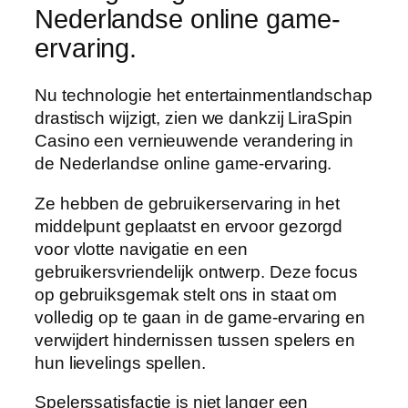
Nederlandse online game-
ervaring.
Nu technologie het entertainmentlandschap
drastisch wijzigt, zien we dankzij LiraSpin
Casino een vernieuwende verandering in
de Nederlandse online game-ervaring.
Ze hebben de gebruikerservaring in het
middelpunt geplaatst en ervoor gezorgd
voor vlotte navigatie en een
gebruikersvriendelijk ontwerp. Deze focus
op gebruiksgemak stelt ons in staat om
volledig op te gaan in de game-ervaring en
verwijdert hindernissen tussen spelers en
hun lievelings spellen.
Spelerssatisfactie is niet langer een