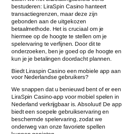
bestuderen: LiraSpin Casino hanteert
transactiegrenzen, maar deze zijn
gebonden aan de uitgekozen
betaalmethode. Het is cruciaal om je
hiermee op de hoogte te stellen om je
spelervaring te verfijnen. Door dit te
onderzoeken, ben je goed op de hoogte en
kun je je betalingen doordacht plannen.
Biedt Liraspin Casino een mobiele app aan
voor Nederlandse gebruikers?
We snappen dat u benieuwd bent of er een
LiraSpin Casino-app voor mobiel spelen in
Nederland verkrijgbaar is. Absoluut! De app
biedt een soepele gebruikservaring en
beschermde spelervaring, zodat we
onderweg van onze favoriete spellen