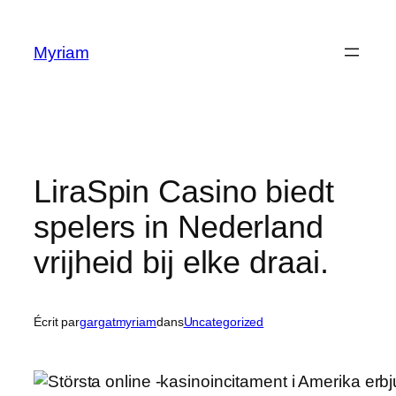
Myriam
LiraSpin Casino biedt
spelers in Nederland
vrijheid bij elke draai.
Écrit par
gargatmyriam
dans
Uncategorized