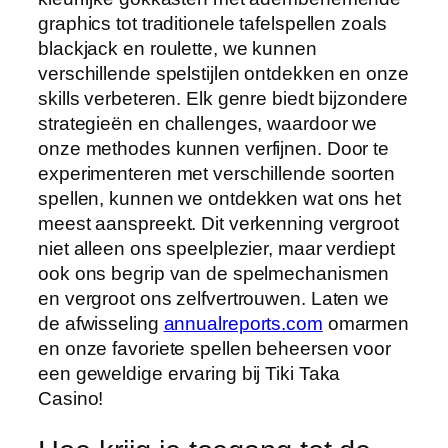
graphics tot traditionele tafelspellen zoals
blackjack en roulette, we kunnen
verschillende spelstijlen ontdekken en onze
skills verbeteren. Elk genre biedt bijzondere
strategieën en challenges, waardoor we
onze methodes kunnen verfijnen. Door te
experimenteren met verschillende soorten
spellen, kunnen we ontdekken wat ons het
meest aanspreekt. Dit verkenning vergroot
niet alleen ons speelplezier, maar verdiept
ook ons begrip van de spelmechanismen
en vergroot ons zelfvertrouwen. Laten we
de afwisseling
annualreports.com
omarmen
en onze favoriete spellen beheersen voor
een geweldige ervaring bij Tiki Taka
Casino!