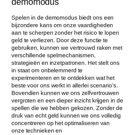
demomodus
Spelen in de demomodus biedt ons een
bijzondere kans om onze vaardigheden
aan te scherpen zonder het risico te lopen
geld te verliezen. Door deze functie te
gebruiken, kunnen we vertrouwd raken met
verschillende spelmechanismen,
strategieën en inzetpatronen. Het stelt ons
in staat om onbelemmerd te
experimenteren en te ontdekken wat het
beste voor ons werkt in allerlei scenario’s.
Bovendien kunnen we ons zelfvertrouwen
vergroten en een dieper inzicht krijgen in de
spellen die we hebben gekozen. Zonder de
druk van echt geld kunnen we ons volledig
concentreren op het optimaliseren van
onze technieken en