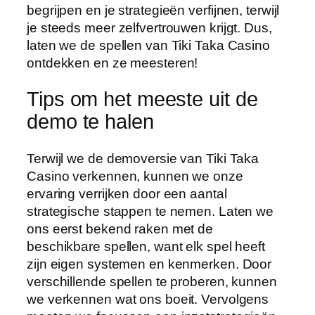
begrijpen en je strategieën verfijnen, terwijl
je steeds meer zelfvertrouwen krijgt. Dus,
laten we de spellen van Tiki Taka Casino
ontdekken en ze meesteren!
Tips om het meeste uit de
demo te halen
Terwijl we de demoversie van Tiki Taka
Casino verkennen, kunnen we onze
ervaring verrijken door een aantal
strategische stappen te nemen. Laten we
ons eerst bekend raken met de
beschikbare spellen, want elk spel heeft
zijn eigen systemen en kenmerken. Door
verschillende spellen te proberen, kunnen
we verkennen wat ons boeit. Vervolgens