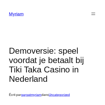
Myriam
Demoversie: speel
voordat je betaalt bij
Tiki Taka Casino in
Nederland
Écrit par
gargatmyriam
dans
Uncategorized