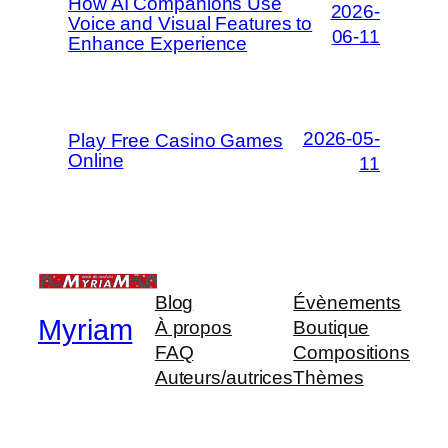
How AI Companions Use
2026-
Voice and Visual Features to
06-11
Enhance Experience
2026-05-
Play Free Casino Games
Online
11
Blog
Évènements
Myriam
À propos
Boutique
FAQ
Compositions
Auteurs/autrices
Thèmes