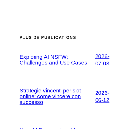
PLUS DE PUBLICATIONS
2026-
Exploring AI NSFW:
Challenges and Use Cases
07-03
Strategie vincenti per slot
2026-
online: come vincere con
06-12
successo