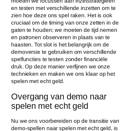
moeten we focussen aan inzetstrategieën
en testen met verschillende inzetten om te
zien hoe deze ons spel raken. Het is ook
cruciaal om de timing van onze zetten in de
gaten te houden; we moeten de tijd nemen
en patronen observeren in plaats van te
haasten. Tot slot is het belangrijk om de
demoversie te gebruiken om verschillende
spelfuncties te testen zonder financiële
druk. Op deze manier verfijnen we onze
technieken en maken we ons klaar op het
spelen met echt geld.
Overgang van demo naar
spelen met echt geld
Nu we ons voorbereiden op de transitie van
demo-spellen naar spelen met echt geld, is