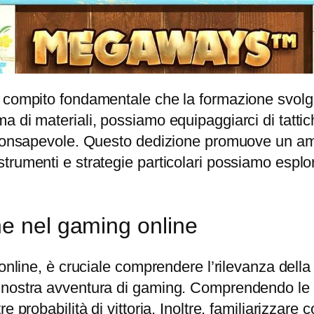
 compito fondamentale che la formazione svolge
 di materiali, possiamo equipaggiarci di tattic
 consapevole. Questo dedizione promuove un amb
rumenti e strategie particolari possiamo esplor
ne nel gaming online
online, è cruciale comprendere l’rilevanza della
a nostra avventura di gaming. Comprendendo le
probabilità di vittoria. Inoltre, familiarizzare c