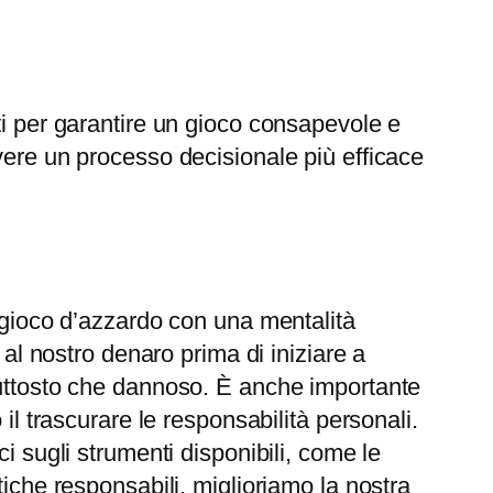
ti per garantire un gioco consapevole e
vere un processo decisionale più efficace
l gioco d’azzardo con una mentalità
 al nostro denaro prima di iniziare a
iuttosto che dannoso. È anche importante
il trascurare le responsabilità personali.
i sugli strumenti disponibili, come le
tiche responsabili, miglioriamo la nostra