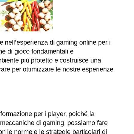
 nell’esperienza di gaming online per i
he di gioco fondamentali e
iente più protetto e costruisce una
are per ottimizzare le nostre esperienze
 formazione per i player, poiché la
 meccaniche di gaming, possiamo fare
on le norme e le strategie particolari di