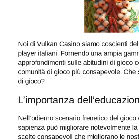
Noi di Vulkan Casino siamo coscienti del
player italiani. Fornendo una ampia gamma
approfondimenti sulle abitudini di gioco
comunità di gioco più consapevole. Che st
di gioco?
L’importanza dell’educazio
Nell’odierno scenario frenetico del gioco 
sapienza può migliorare notevolmente l
scelte consapevoli che migliorano le nostre 