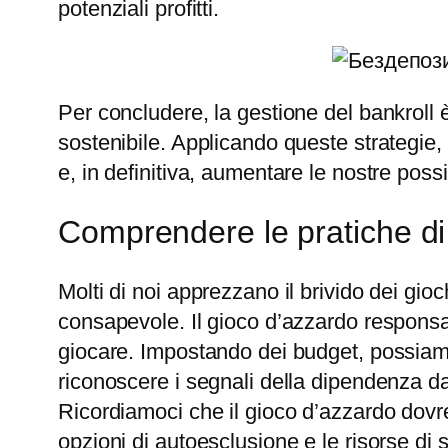
potenziali profitti.
Per concludere, la gestione del bankroll 
sostenibile. Applicando queste strategie,
e, in definitiva, aumentare le nostre possi
Comprendere le pratiche di
Molti di noi apprezzano il brivido dei gi
consapevole. Il gioco d’azzardo responsabi
giocare. Impostando dei budget, possiamo
riconoscere i segnali della dipendenza dal
Ricordiamoci che il gioco d’azzardo dovreb
opzioni di autoesclusione e le risorse di