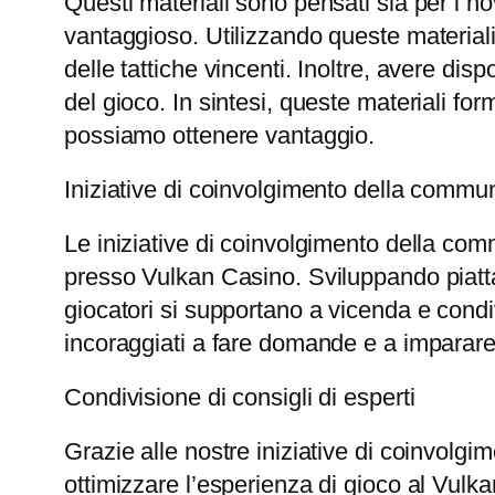
Questi materiali sono pensati sia per i no
vantaggioso. Utilizzando queste material
delle tattiche vincenti. Inoltre, avere dis
del gioco. In sintesi, queste materiali f
possiamo ottenere vantaggio.
Iniziative di coinvolgimento della commun
Le iniziative di coinvolgimento della co
presso Vulkan Casino. Sviluppando piatt
giocatori si supportano a vicenda e condi
incoraggiati a fare domande e a imparare 
Condivisione di consigli di esperti
Grazie alle nostre iniziative di coinvolg
ottimizzare l’esperienza di gioco al Vulka