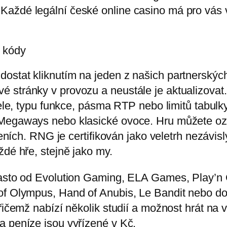
aždé legální české online casino má pro vás 
í kódy
ostat kliknutím na jeden z našich partnerský
 stránky v provozu a neustále je aktualizovat
tele, typu funkce, pásma RTP nebo limitů tabulk
Megaways nebo klasické ovoce. Hru můžete ozn
ízeních. RNG je certifikován jako veletrh nezávis
ždé hře, stejně jako my.
 často od Evolution Gaming, ELA Games, Play’
 of Olympus, Hand of Anubis, Le Bandit nebo 
přičemž nabízí několik studií a možnost hrát na
a peníze jsou vyřízené v Kč.