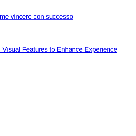
 come vincere con successo
Visual Features to Enhance Experience