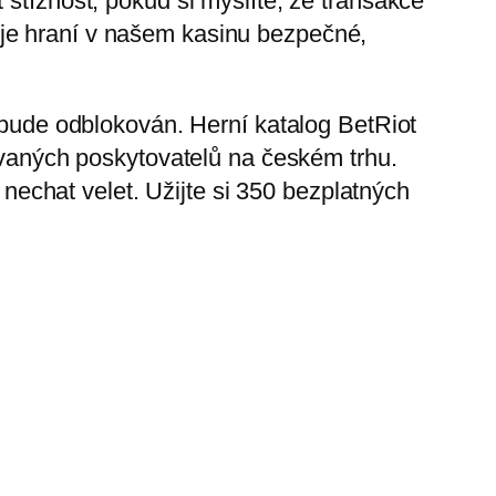
 stížnost, pokud si myslíte, že transakce
 je hraní v našem kasinu bezpečné,
nebude odblokován. Herní katalog BetRiot
movaných poskytovatelů na českém trhu.
echat velet. Užijte si 350 bezplatných