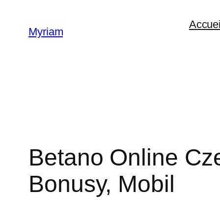
Accuei
Myriam
Betano Online Czec
Bonusy, Mobil