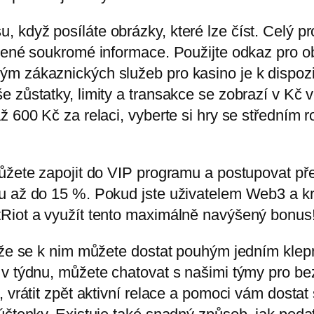
dyž posíláte obrázky, které lze číst. Celý proc
ožené soukromé informace. Použijte odkaz pro o
m zákaznických služeb pro kasino je k dispozi
 zůstatky, limity a transakce se zobrazí v Kč
ž 600 Kč za relaci, vyberte si hry se středním
můžete zapojit do VIP programu a postupovat př
ku až do 15 %. Pokud jste uživatelem Web3 a k
tRiot a využít tento maximálně navýšený bonus
akže se k nim můžete dostat pouhým jedním klep
 v týdnu, můžete chatovat s našimi týmy pro be
 vrátit zpět aktivní relace a pomoci vám dostat