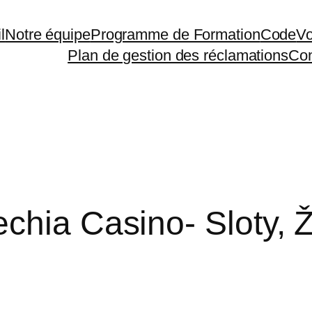
l
Notre équipe
Programme de Formation
Code
Vo
Plan de gestion des réclamations
Con
hia Casino- Sloty, Ži