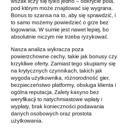
wszak liczy się tylko jedno – odkrycie pola,
pod którym może znajdować się wygrana.
Bonus to szansa na to, aby się sprawdzić, i
to samo możemy powiedzieć o grze bez
logowania. W sumie jest nawet lepiej, bo
absolutnie niczym nie trzeba ryzykować.
Nasza analiza wykracza poza
powierzchowne cechy, takie jak bonusy czy
krzykliwe oferty. Zamiast tego skupiamy się
na krytycznych czynnikach, takich jak
wygoda użytkownika, różnorodność gier,
bezpieczeństwo platformy, obsługa klienta i
ogólna reputacja. Zalety kasyno bez
weryfikacji to natychmiastowe wpłaty i
wypłaty, brak konieczności podawania
danych osobowych oraz prostota
użytkowania.