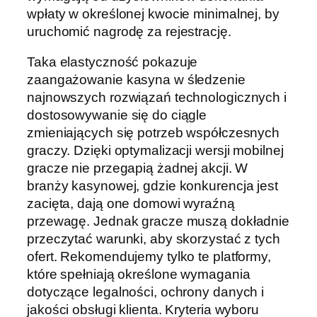
wpłaty w określonej kwocie minimalnej, by
uruchomić nagrodę za rejestrację.
Taka elastyczność pokazuje
zaangażowanie kasyna w śledzenie
najnowszych rozwiązań technologicznych i
dostosowywanie się do ciągle
zmieniających się potrzeb współczesnych
graczy. Dzięki optymalizacji wersji mobilnej
gracze nie przegapią żadnej akcji. W
branży kasynowej, gdzie konkurencja jest
zacięta, dają one domowi wyraźną
przewagę. Jednak gracze muszą dokładnie
przeczytać warunki, aby skorzystać z tych
ofert. Rekomendujemy tylko te platformy,
które spełniają określone wymagania
dotyczące legalności, ochrony danych i
jakości obsługi klienta. Kryteria wyboru