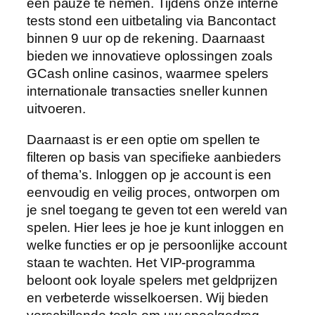
een pauze te nemen. Tijdens onze interne
tests stond een uitbetaling via Bancontact
binnen 9 uur op de rekening. Daarnaast
bieden we innovatieve oplossingen zoals
GCash online casinos, waarmee spelers
internationale transacties sneller kunnen
uitvoeren.
Daarnaast is er een optie om spellen te
filteren op basis van specifieke aanbieders
of thema’s. Inloggen op je account is een
eenvoudig en veilig proces, ontworpen om
je snel toegang te geven tot een wereld van
spelen. Hier lees je hoe je kunt inloggen en
welke functies er op je persoonlijke account
staan te wachten. Het VIP-programma
beloont ook loyale spelers met geldprijzen
en verbeterde wisselkoersen. Wij bieden