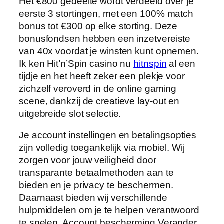
Het €800 gedeelte wordt verdeeld over je
eerste 3 stortingen, met een 100% match
bonus tot €300 op elke storting. Deze
bonusfondsen hebben een inzetvereiste
van 40x voordat je winsten kunt opnemen.
Ik ken Hit’n’Spin casino nu
hitnspin
al een
tijdje en het heeft zeker een plekje voor
zichzelf veroverd in de online gaming
scene, dankzij de creatieve lay-out en
uitgebreide slot selectie.
Je account instellingen en betalingsopties
zijn volledig toegankelijk via mobiel. Wij
zorgen voor jouw veiligheid door
transparante betaalmethoden aan te
bieden en je privacy te beschermen.
Daarnaast bieden wij verschillende
hulpmiddelen om je te helpen verantwoord
te spelen. Account bescherming Verander