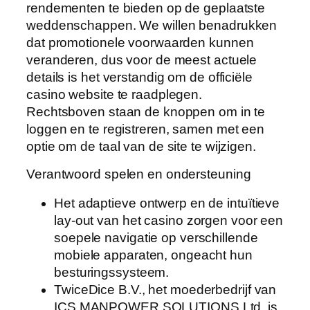
rendementen te bieden op de geplaatste
weddenschappen. We willen benadrukken
dat promotionele voorwaarden kunnen
veranderen, dus voor de meest actuele
details is het verstandig om de officiële
casino website te raadplegen.
Rechtsboven staan de knoppen om in te
loggen en te registreren, samen met een
optie om de taal van de site te wijzigen.
Verantwoord spelen en ondersteuning
Het adaptieve ontwerp en de intuïtieve
lay-out van het casino zorgen voor een
soepele navigatie op verschillende
mobiele apparaten, ongeacht hun
besturingssysteem.
TwiceDice B.V., het moederbedrijf van
ICS MANPOWER SOLUTIONS Ltd. is