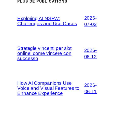
PLUS DE PUBLICATIONS
2026-
Exploring AI NSFW:
Challenges and Use Cases
07-03
Strategie vincenti per slot
2026-
online: come vincere con
06-12
successo
How AI Companions Use
2026-
Voice and Visual Features to
06-11
Enhance Experience