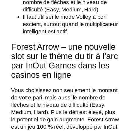
nombre de flèches et le niveau de
difficulté (Easy, Medium, Hard).
Il faut utiliser le mode Volley à bon
escient, surtout quand le multiplicateur
intelligent est actif.
Forest Arrow – une nouvelle
slot sur le thème du tir à l’arc
par InOut Games dans les
casinos en ligne
Vous choisissez non seulement le montant
de votre pari, mais aussi le nombre de
flèches et le niveau de difficulté (Easy,
Medium, Hard). Plus le défi est élevé, plus
le potentiel de gain augmente. Forest Arrow
est un jeu 100 % réel, développé par InOut