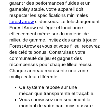
garantir des performances fluides et un
gameplay stable, votre appareil doit
respecter les spécifications minimales
forest arrow
ci-dessous. Le téléchargement
Forest Arrow est léger et fonctionne
efficacement même sur du matériel de
milieu de gamme. Invitez des amis à jouer
Forest Arrow et vous et votre filleul recevrez
des crédits bonus. Construisez votre
communauté de jeu et gagnez des
récompenses pour chaque filleul réussi.
Chaque anneau représente une zone
multiplicateur différente.
Ce système repose sur une
mécanique transparente et traçable.
Vous choisissez non seulement le
montant de votre pari, mais aussi le