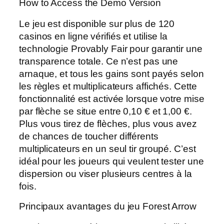
How to Access the Demo Version
Le jeu est disponible sur plus de 120
casinos en ligne vérifiés et utilise la
technologie Provably Fair pour garantir une
transparence totale. Ce n’est pas une
arnaque, et tous les gains sont payés selon
les règles et multiplicateurs affichés. Cette
fonctionnalité est activée lorsque votre mise
par flèche se situe entre 0,10 € et 1,00 €.
Plus vous tirez de flèches, plus vous avez
de chances de toucher différents
multiplicateurs en un seul tir groupé. C’est
idéal pour les joueurs qui veulent tester une
dispersion ou viser plusieurs centres à la
fois.
Principaux avantages du jeu Forest Arrow