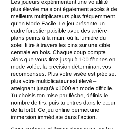
Les joueurs expérimentent une volatilité
plus élevée mais ont également accès à de
meilleurs multiplicateurs plus fréquemment
qu’en Mode Facile. Le jeu présente un
cadre forestier paisible avec des arrière-
plans peints à la main, où la lumière du
soleil filtre à travers les pins sur une cible
centrale en bois. Chaque coup compte
alors que vous tirez jusqu’à 100 flèches en
mode volée, la précision déterminant vos
récompenses. Plus votre visée est précise,
plus votre multiplicateur est élevé –
atteignant jusqu’à x1000 en mode difficile.
Tu choisis ton mise par flèche, définis le
nombre de tirs, puis tu entres dans le cœur
de la forêt. Ce jeu online permet une
immersion immédiate dans l’action.