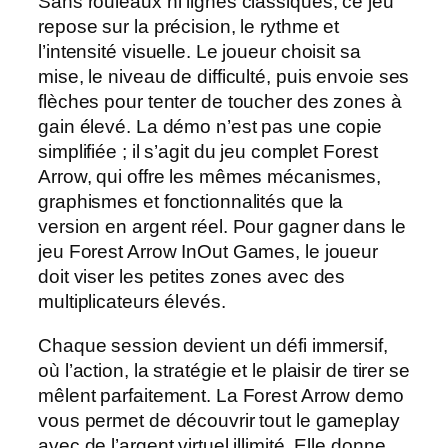
Sans rouleaux ni lignes classiques, ce jeu
repose sur la précision, le rythme et
l’intensité visuelle. Le joueur choisit sa
mise, le niveau de difficulté, puis envoie ses
flèches pour tenter de toucher des zones à
gain élevé. La démo n’est pas une copie
simplifiée ; il s’agit du jeu complet Forest
Arrow, qui offre les mêmes mécanismes,
graphismes et fonctionnalités que la
version en argent réel. Pour gagner dans le
jeu Forest Arrow InOut Games, le joueur
doit viser les petites zones avec des
multiplicateurs élevés.
Chaque session devient un défi immersif,
où l’action, la stratégie et le plaisir de tirer se
mêlent parfaitement. La Forest Arrow demo
vous permet de découvrir tout le gameplay
avec de l’argent virtuel illimité. Elle donne