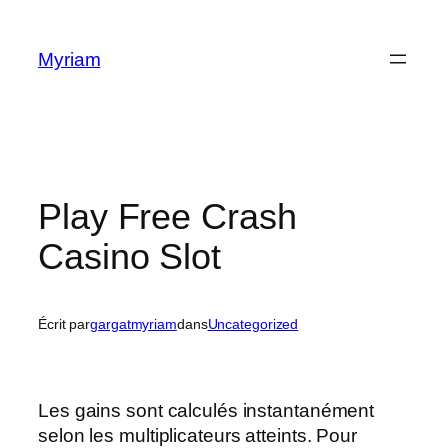
Myriam
Play Free Crash
Casino Slot
Écrit par
gargatmyriam
dans
Uncategorized
Les gains sont calculés instantanément
selon les multiplicateurs atteints. Pour