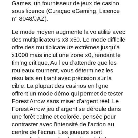
Games, un fournisseur de jeux de casino
sous licence (Curaçao eGaming, Licence
n° 8048/JAZ).
Le mode moyen augmente la volatilité avec
des multiplicateurs x3-x50. Le mode difficile
offre des multiplicateurs extrêmes jusqu’à
x1000 mais inclut une zone x0, rendant le
timing critique. Au lieu d’attendre que les
rouleaux tournent, vous déterminez les
résultats en tirant avec précision sur la
cible. La plupart des casinos en ligne
offrent un mode démo qui permet de tester
Forest Arrow sans miser d’argent réel. Le
Forest Arrow jeu d’argent se déroule dans
une forêt calme et colorée, pensée pour
contraster avec l’intensité de l’action au
centre de l’écran. Les joueurs sont