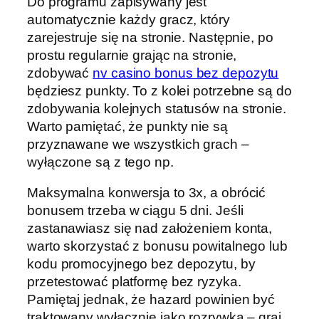
Do programu zapisywany jest
automatycznie każdy gracz, który
zarejestruje się na stronie. Następnie, po
prostu regularnie grając na stronie,
zdobywać
nv casino bonus bez depozytu
będziesz punkty. To z kolei potrzebne są do
zdobywania kolejnych statusów na stronie.
Warto pamiętać, że punkty nie są
przyznawane we wszystkich grach –
wyłączone są z tego np.
Maksymalna konwersja to 3x, a obrócić
bonusem trzeba w ciągu 5 dni. Jeśli
zastanawiasz się nad założeniem konta,
warto skorzystać z bonusu powitalnego lub
kodu promocyjnego bez depozytu, by
przetestować platformę bez ryzyka.
Pamiętaj jednak, że hazard powinien być
traktowany wyłącznie jako rozrywka – graj