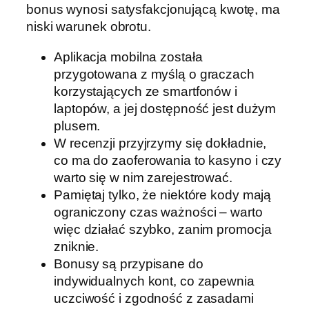
bonus wynosi satysfakcjonującą kwotę, ma
niski warunek obrotu.
Aplikacja mobilna została
przygotowana z myślą o graczach
korzystających ze smartfonów i
laptopów, a jej dostępność jest dużym
plusem.
W recenzji przyjrzymy się dokładnie,
co ma do zaoferowania to kasyno i czy
warto się w nim zarejestrować.
Pamiętaj tylko, że niektóre kody mają
ograniczony czas ważności – warto
więc działać szybko, zanim promocja
zniknie.
Bonusy są przypisane do
indywidualnych kont, co zapewnia
uczciwość i zgodność z zasadami