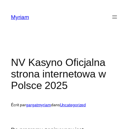
Myriam
NV Kasyno Oficjalna
strona internetowa w
Polsce 2025
Écrit par
gargatmyriam
dans
Uncategorized