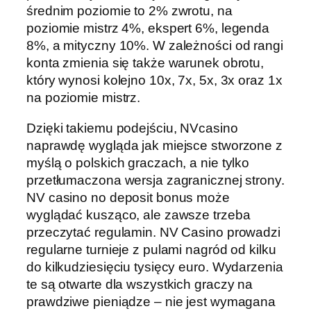
średnim poziomie to 2% zwrotu, na
poziomie mistrz 4%, ekspert 6%, legenda
8%, a mityczny 10%. W zależności od rangi
konta zmienia się także warunek obrotu,
który wynosi kolejno 10x, 7x, 5x, 3x oraz 1x
na poziomie mistrz.
Dzięki takiemu podejściu, NVcasino
naprawdę wygląda jak miejsce stworzone z
myślą o polskich graczach, a nie tylko
przetłumaczona wersja zagranicznej strony.
NV casino no deposit bonus może
wyglądać kusząco, ale zawsze trzeba
przeczytać regulamin. NV Casino prowadzi
regularne turnieje z pulami nagród od kilku
do kilkudziesięciu tysięcy euro. Wydarzenia
te są otwarte dla wszystkich graczy na
prawdziwe pieniądze – nie jest wymagana