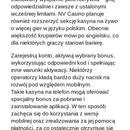
odpowiedzialnie i zawsze z ustalonymi
wcześniej limitami. NV Casino planuje
również rozszerzyć sekcję kasyna na żywo
o więcej gier w języku polskim. Obecnie
większość krupierów mówi po angielsku, co
dla niektórych graczy stanowi barierę.
Zarejestruj konto, aktywuj wybrany bonus,
wykorzystując odpowiedni kod i spełniając
inne warunki aktywacji. Niektórzy
operatorzy kładą bardzo duży nacisk na
rozwój pod względem mobilnym.
Takie kasyna na telefon mogą oferować
specjalny bonus za pobranie i
zainstalowanie aplikacji. W ten sposób
zachęca się do korzystania z wersji
mobilnej oraz zrealizowania za jej pomocą
płatności, za co ostatecznie otrzymuje się