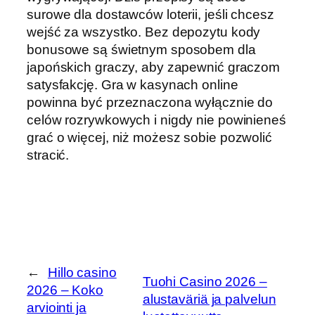
surowe dla dostawców loterii, jeśli chcesz
wejść za wszystko. Bez depozytu kody
bonusowe są świetnym sposobem dla
japońskich graczy, aby zapewnić graczom
satysfakcję. Gra w kasynach online
powinna być przeznaczona wyłącznie do
celów rozrywkowych i nigdy nie powinieneś
grać o więcej, niż możesz sobie pozwolić
stracić.
←
Hillo casino
Tuohi Casino 2026 –
2026 – Koko
alustaväriä ja palvelun
arviointi ja