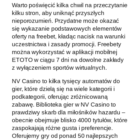
Warto poświęcić kilka chwil na przeczytanie
kilku stron, aby uniknąć przyszłych
nieporozumień. Przydatne może okazać
się wykazanie podstawowych elementów
oferty na freebet, kładąc nacisk na warunki
uczestnictwa i zasady promocji. Freebety
można wykorzystać w aplikacji mobilnej
ETOTO w ciągu 7 dni na dowolne zakłady
z wyłączeniem sportów wirtualnych.
NV Casino to kilka tysięcy automatów do
gier, które dzielą się na wiele kategorii i
podkategorii, oferując zróżnicowaną
zabawę. Biblioteka gier w NV Casino to
prawdziwy skarb dla miłośników hazardu –
obecnie obejmuje blisko 4000 tytułów, które
zaspokajają różne gusta i preferencje.
Oferujemy gry od ponad 50 najlepszych