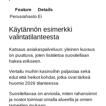
Feature
Details
Perusrahasto
Ei
Käytännön esimerkki
valintatilanteesta
Katsaus asiakaspalveluun: yleinen kuvaus
on puuttuva, joten lisätietoa suositellaan
hakea erikseen.
Vertailu muihin kasinoihin paljastaa sekä
edut että heikot kohdat, jotka ovat tärkeä
huomio 2026 tilanteessa
Suositeltavaa on arvioida, miten rahansiirrot
ja nostot toimivat omalla alueella ja omien
tarpeiden mukaan.