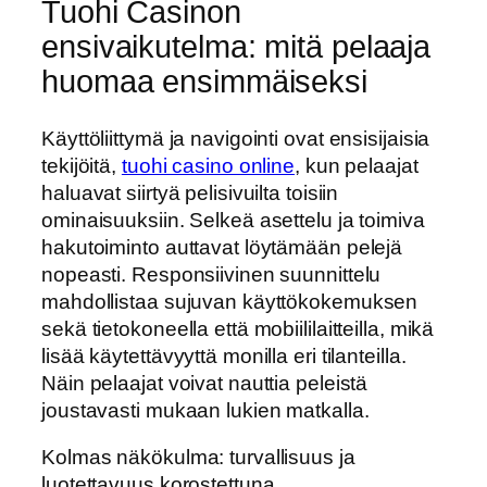
Tuohi Casinon
ensivaikutelma: mitä pelaaja
huomaa ensimmäiseksi
Käyttöliittymä ja navigointi ovat ensisijaisia
tekijöitä,
tuohi casino online
, kun pelaajat
haluavat siirtyä pelisivuilta toisiin
ominaisuuksiin. Selkeä asettelu ja toimiva
hakutoiminto auttavat löytämään pelejä
nopeasti. Responsiivinen suunnittelu
mahdollistaa sujuvan käyttökokemuksen
sekä tietokoneella että mobiililaitteilla, mikä
lisää käytettävyyttä monilla eri tilanteilla.
Näin pelaajat voivat nauttia peleistä
joustavasti mukaan lukien matkalla.
Kolmas näkökulma: turvallisuus ja
luotettavuus korostettuna