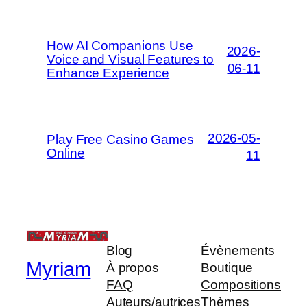
How AI Companions Use
2026-
Voice and Visual Features to
06-11
Enhance Experience
2026-05-
Play Free Casino Games
Online
11
Blog
Évènements
Myriam
À propos
Boutique
FAQ
Compositions
Auteurs/autrices
Thèmes