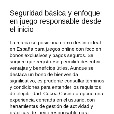
Seguridad básica y enfoque
en juego responsable desde
el inicio
La marca se posiciona como destino ideal
en España para juegos online con foco en
bonos exclusivos y pagos seguros. Se
sugiere que registrarse permitirá descubrir
ventajas y beneficios útiles. Aunque se
destaca un bono de bienvenida
significativo, es prudente consultar términos
y condiciones para entender los requisitos
de elegibilidad. Cocoa Casino propone una
experiencia centrada en el usuario, con
herramientas de gestión de actividad y
prácticas de juego responsable para