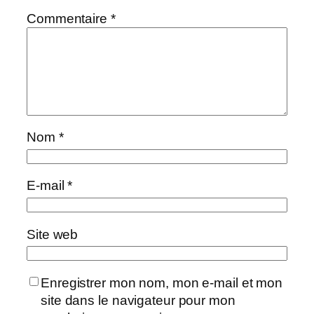
Commentaire
*
Nom
*
E-mail
*
Site web
Enregistrer mon nom, mon e-mail et mon
site dans le navigateur pour mon