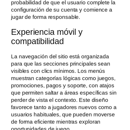
probabilidad de que el usuario complete la
configuración de su cuenta y comience a
jugar de forma responsable.
Experiencia móvil y
compatibilidad
La navegación del sitio está organizada
para que las secciones principales sean
visibles con clics mínimos. Los menús
muestran categorías lógicas como juegos,
promociones, pagos y soporte, con atajos
que permiten saltar a áreas específicas sin
perder de vista el contexto. Este diseño
favorece tanto a jugadores nuevos como a
usuarios habituales, que pueden moverse
de forma eficiente mientras exploran
oportunidades de juego.