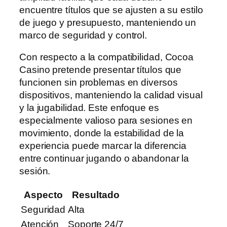
encuentre títulos que se ajusten a su estilo
de juego y presupuesto, manteniendo un
marco de seguridad y control.
Con respecto a la compatibilidad, Cocoa
Casino pretende presentar títulos que
funcionen sin problemas en diversos
dispositivos, manteniendo la calidad visual
y la jugabilidad. Este enfoque es
especialmente valioso para sesiones en
movimiento, donde la estabilidad de la
experiencia puede marcar la diferencia
entre continuar jugando o abandonar la
sesión.
Aspecto
Resultado
Seguridad
Alta
Atención
Soporte 24/7