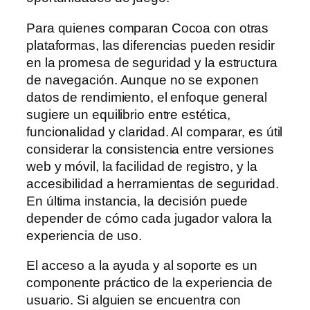
Para quienes comparan Cocoa con otras
plataformas, las diferencias pueden residir
en la promesa de seguridad y la estructura
de navegación. Aunque no se exponen
datos de rendimiento, el enfoque general
sugiere un equilibrio entre estética,
funcionalidad y claridad. Al comparar, es útil
considerar la consistencia entre versiones
web y móvil, la facilidad de registro, y la
accesibilidad a herramientas de seguridad.
En última instancia, la decisión puede
depender de cómo cada jugador valora la
experiencia de uso.
El acceso a la ayuda y al soporte es un
componente práctico de la experiencia de
usuario. Si alguien se encuentra con