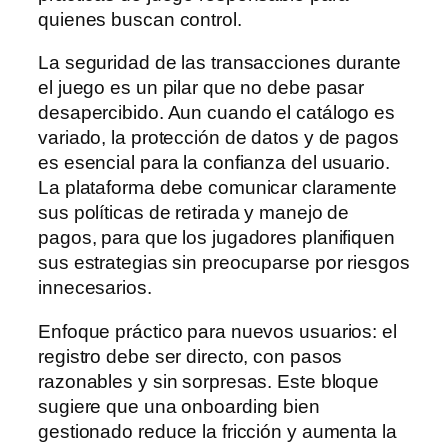
quienes buscan control.
La seguridad de las transacciones durante
el juego es un pilar que no debe pasar
desapercibido. Aun cuando el catálogo es
variado, la protección de datos y de pagos
es esencial para la confianza del usuario.
La plataforma debe comunicar claramente
sus políticas de retirada y manejo de
pagos, para que los jugadores planifiquen
sus estrategias sin preocuparse por riesgos
innecesarios.
Enfoque práctico para nuevos usuarios: el
registro debe ser directo, con pasos
razonables y sin sorpresas. Este bloque
sugiere que una onboarding bien
gestionado reduce la fricción y aumenta la