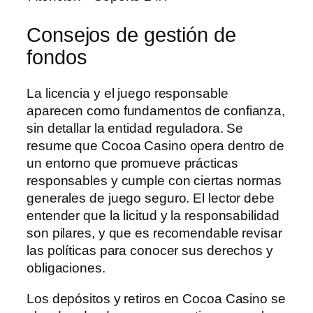
Consejos de gestión de
fondos
La licencia y el juego responsable
aparecen como fundamentos de confianza,
sin detallar la entidad reguladora. Se
resume que Cocoa Casino opera dentro de
un entorno que promueve prácticas
responsables y cumple con ciertas normas
generales de juego seguro. El lector debe
entender que la licitud y la responsabilidad
son pilares, y que es recomendable revisar
las políticas para conocer sus derechos y
obligaciones.
Los depósitos y retiros en Cocoa Casino se