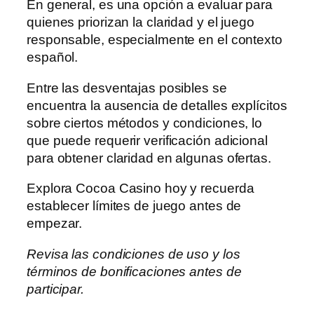
En general, es una opción a evaluar para
quienes priorizan la claridad y el juego
responsable, especialmente en el contexto
español.
Entre las desventajas posibles se
encuentra la ausencia de detalles explícitos
sobre ciertos métodos y condiciones, lo
que puede requerir verificación adicional
para obtener claridad en algunas ofertas.
Explora Cocoa Casino hoy y recuerda
establecer límites de juego antes de
empezar.
Revisa las condiciones de uso y los
términos de bonificaciones antes de
participar.