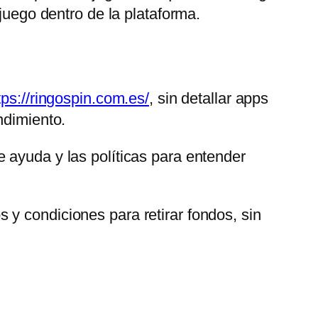
juego dentro de la plataforma.
tps://ringospin.com.es/
, sin detallar apps
ndimiento.
 ayuda y las políticas para entender
y condiciones para retirar fondos, sin