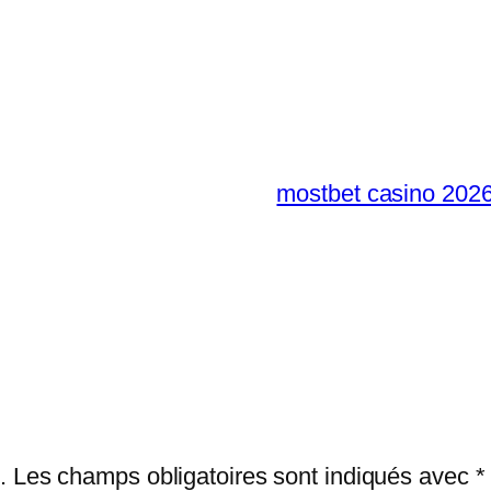
mostbet casino 2026
.
Les champs obligatoires sont indiqués avec
*