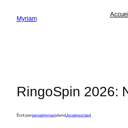
Accuei
Myriam
RingoSpin 2026: 
Écrit par
gargatmyriam
dans
Uncategorized