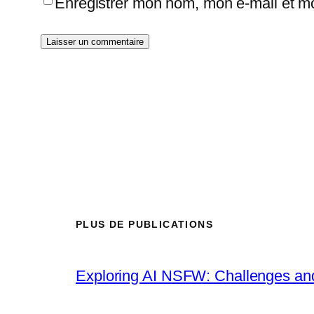
Enregistrer mon nom, mon e-mail et mo
PLUS DE PUBLICATIONS
Exploring AI NSFW: Challenges a