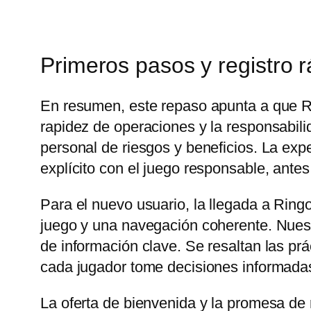
Primeros pasos y registro r
En resumen, este repaso apunta a que Ri
rapidez de operaciones y la responsabili
personal de riesgos y beneficios. La exp
explícito con el juego responsable, antes 
Para el nuevo usuario, la llegada a Rin
juego y una navegación coherente. Nuestr
de información clave. Se resaltan las pr
cada jugador tome decisiones informadas
La oferta de bienvenida y la promesa de r