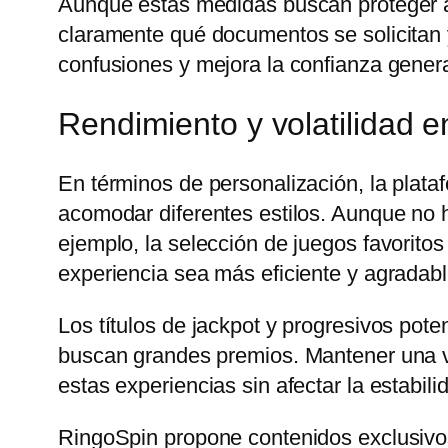
Aunque estas medidas buscan proteger al 
claramente qué documentos se solicitan y
confusiones y mejora la confianza general
Rendimiento y volatilidad 
En términos de personalización, la plata
acomodar diferentes estilos. Aunque no ha
ejemplo, la selección de juegos favoritos
experiencia sea más eficiente y agradabl
Los títulos de jackpot y progresivos pot
buscan grandes premios. Mantener una vis
estas experiencias sin afectar la estabili
RingoSpin propone contenidos exclusivos