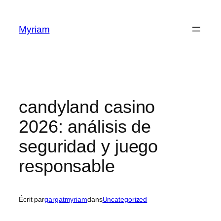
Myriam
candyland casino
2026: análisis de
seguridad y juego
responsable
Écrit par
gargatmyriam
dans
Uncategorized