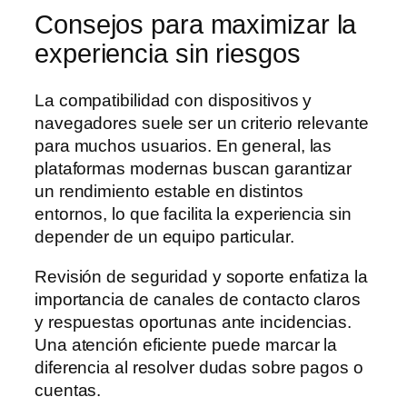
Consejos para maximizar la
experiencia sin riesgos
La compatibilidad con dispositivos y
navegadores suele ser un criterio relevante
para muchos usuarios. En general, las
plataformas modernas buscan garantizar
un rendimiento estable en distintos
entornos, lo que facilita la experiencia sin
depender de un equipo particular.
Revisión de seguridad y soporte enfatiza la
importancia de canales de contacto claros
y respuestas oportunas ante incidencias.
Una atención eficiente puede marcar la
diferencia al resolver dudas sobre pagos o
cuentas.