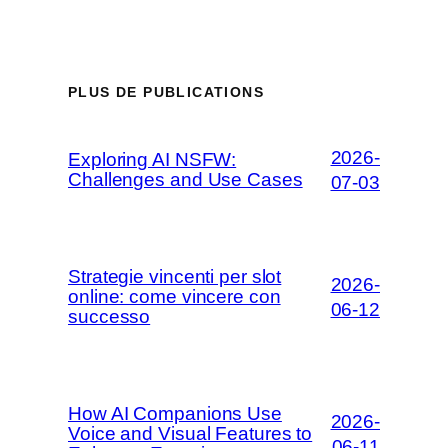
PLUS DE PUBLICATIONS
2026-
Exploring AI NSFW:
Challenges and Use Cases
07-03
Strategie vincenti per slot
2026-
online: come vincere con
06-12
successo
How AI Companions Use
2026-
Voice and Visual Features to
06-11