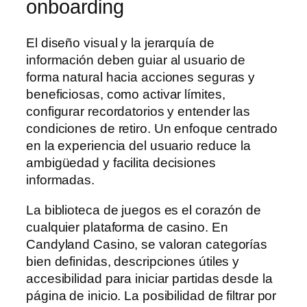
onboarding
El diseño visual y la jerarquía de
información deben guiar al usuario de
forma natural hacia acciones seguras y
beneficiosas, como activar límites,
configurar recordatorios y entender las
condiciones de retiro. Un enfoque centrado
en la experiencia del usuario reduce la
ambigüedad y facilita decisiones
informadas.
La biblioteca de juegos es el corazón de
cualquier plataforma de casino. En
Candyland Casino, se valoran categorías
bien definidas, descripciones útiles y
accesibilidad para iniciar partidas desde la
página de inicio. La posibilidad de filtrar por