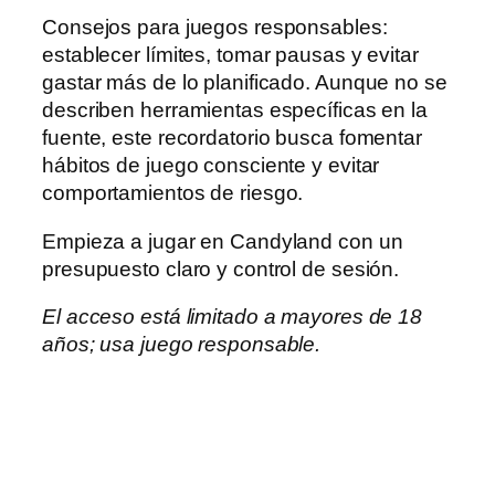
Consejos para juegos responsables:
establecer límites, tomar pausas y evitar
gastar más de lo planificado. Aunque no se
describen herramientas específicas en la
fuente, este recordatorio busca fomentar
hábitos de juego consciente y evitar
comportamientos de riesgo.
Empieza a jugar en Candyland con un
presupuesto claro y control de sesión.
El acceso está limitado a mayores de 18
años; usa juego responsable.