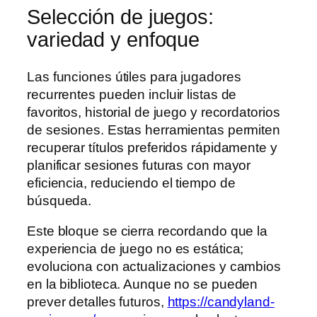
Selección de juegos:
variedad y enfoque
Las funciones útiles para jugadores
recurrentes pueden incluir listas de
favoritos, historial de juego y recordatorios
de sesiones. Estas herramientas permiten
recuperar títulos preferidos rápidamente y
planificar sesiones futuras con mayor
eficiencia, reduciendo el tiempo de
búsqueda.
Este bloque se cierra recordando que la
experiencia de juego no es estática;
evoluciona con actualizaciones y cambios
en la biblioteca. Aunque no se pueden
prever detalles futuros,
https://candyland-