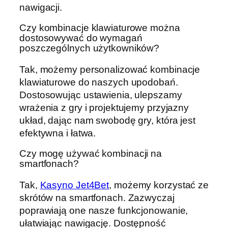
nawigacji.
Czy kombinacje klawiaturowe można
dostosowywać do wymagań
poszczególnych użytkowników?
Tak, możemy personalizować kombinacje
klawiaturowe do naszych upodobań.
Dostosowując ustawienia, ulepszamy
wrażenia z gry i projektujemy przyjazny
układ, dając nam swobodę gry, która jest
efektywna i łatwa.
Czy mogę używać kombinacji na
smartfonach?
Tak,
Kasyno Jet4Bet
, możemy korzystać ze
skrótów na smartfonach. Zazwyczaj
poprawiają one nasze funkcjonowanie,
ułatwiając nawigację. Dostępność