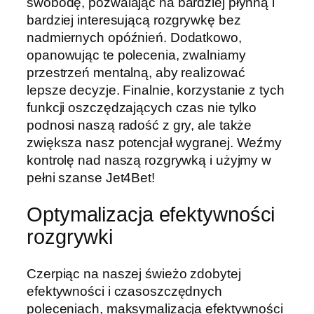
swobodę, pozwalając na bardziej płynną i
bardziej interesującą rozgrywkę bez
nadmiernych opóźnień. Dodatkowo,
opanowując te polecenia, zwalniamy
przestrzeń mentalną, aby realizować
lepsze decyzje. Finalnie, korzystanie z tych
funkcji oszczędzających czas nie tylko
podnosi naszą radość z gry, ale także
zwiększa nasz potencjał wygranej. Weźmy
kontrolę nad naszą rozgrywką i użyjmy w
pełni szanse Jet4Bet!
Optymalizacja efektywności
rozgrywki
Czerpiąc na naszej świeżo zdobytej
efektywności i czasoszczędnych
poleceniach, maksymalizacja efektywności