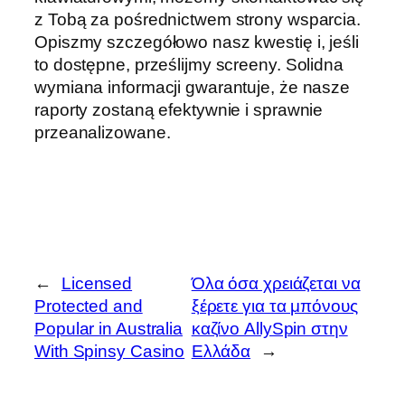
z Tobą za pośrednictwem strony wsparcia.
Opiszmy szczegółowo nasz kwestię i, jeśli
to dostępne, prześlijmy screeny. Solidna
wymiana informacji gwarantuje, że nasze
raporty zostaną efektywnie i sprawnie
przeanalizowane.
←
Licensed
Όλα όσα χρειάζεται να
Protected and
ξέρετε για τα μπόνους
Popular in Australia
καζίνο AllySpin στην
With Spinsy Casino
Ελλάδα
→