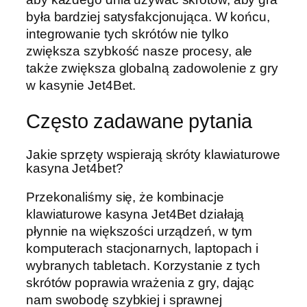
była bardziej satysfakcjonująca. W końcu,
integrowanie tych skrótów nie tylko
zwiększa szybkość nasze procesy, ale
także zwiększa globalną zadowolenie z gry
w kasynie Jet4Bet.
Często zadawane pytania
Jakie sprzęty wspierają skróty klawiaturowe
kasyna Jet4bet?
Przekonaliśmy się, że kombinacje
klawiaturowe kasyna Jet4Bet działają
płynnie na większości urządzeń, w tym
komputerach stacjonarnych, laptopach i
wybranych tabletach. Korzystanie z tych
skrótów poprawia wrażenia z gry, dając
nam swobodę szybkiej i sprawnej