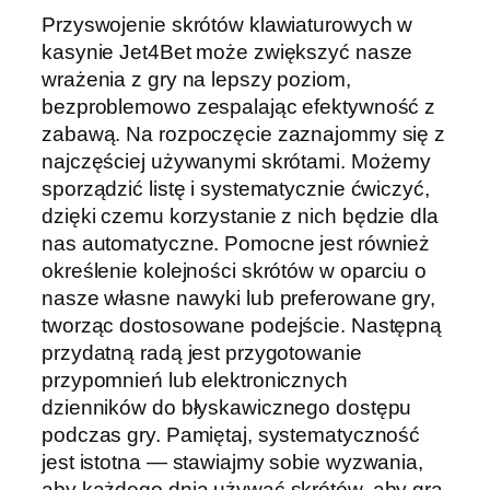
Przyswojenie skrótów klawiaturowych w
kasynie Jet4Bet może zwiększyć nasze
wrażenia z gry na lepszy poziom,
bezproblemowo zespalając efektywność z
zabawą. Na rozpoczęcie zaznajommy się z
najczęściej używanymi skrótami. Możemy
sporządzić listę i systematycznie ćwiczyć,
dzięki czemu korzystanie z nich będzie dla
nas automatyczne. Pomocne jest również
określenie kolejności skrótów w oparciu o
nasze własne nawyki lub preferowane gry,
tworząc dostosowane podejście. Następną
przydatną radą jest przygotowanie
przypomnień lub elektronicznych
dzienników do błyskawicznego dostępu
podczas gry. Pamiętaj, systematyczność
jest istotna — stawiajmy sobie wyzwania,
aby każdego dnia używać skrótów, aby gra