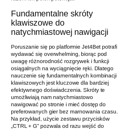
Fundamentalne skróty
klawiszowe do
natychmiastowej nawigacji
Poruszanie się po platformie Jet4Bet potrafi
wydawać się overwhelming, biorąc pod
uwagę różnorodność rozgrywek i funkcji
osiągalnych na wyciągnięcie ręki. Dlatego
nauczenie się fundamentalnych kombinacji
klawiszowych jest kluczowe dla bardziej
efektywnego doświadczenia. Skróty te
umożliwiają nam natychmiastowo
nawigować po stronie i mieć dostęp do
preferowanych gier bez marnowania czasu.
Na przykład, użycie zestawu przycisków
„CTRL + G” pozwala od razu wejść do