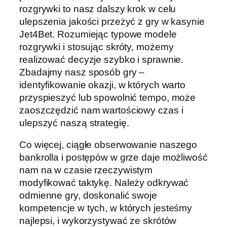
rozgrywki to nasz dalszy krok w celu
ulepszenia jakości przeżyć z gry w kasynie
Jet4Bet. Rozumiejąc typowe modele
rozgrywki i stosując skróty, możemy
realizować decyzje szybko i sprawnie.
Zbadajmy nasz sposób gry –
identyfikowanie okazji, w których warto
przyspieszyć lub spowolnić tempo, może
zaoszczędzić nam wartościowy czas i
ulepszyć naszą strategię.
Co więcej, ciągłe obserwowanie naszego
bankrolla i postępów w grze daje możliwość
nam na w czasie rzeczywistym
modyfikować taktykę. Należy odkrywać
odmienne gry, doskonalić swoje
kompetencje w tych, w których jesteśmy
najlepsi, i wykorzystywać ze skrótów