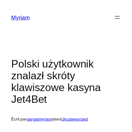
Myriam
Polski użytkownik
znalazł skróty
klawiszowe kasyna
Jet4Bet
Écrit par
gargatmyriam
dans
Uncategorized