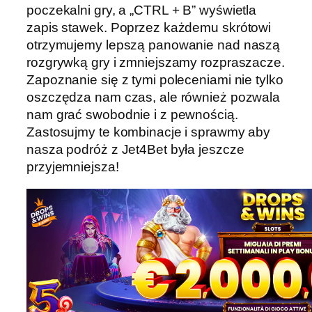
poczekalni gry, a „CTRL + B” wyświetla
zapis stawek. Poprzez każdemu skrótowi
otrzymujemy lepszą panowanie nad naszą
rozgrywką gry i zmniejszamy rozpraszacze.
Zapoznanie się z tymi poleceniami nie tylko
oszczędza nam czas, ale również pozwala
nam grać swobodnie i z pewnością.
Zastosujmy te kombinacje i sprawmy aby
nasza podróż z Jet4Bet była jeszcze
przyjemniejsza!