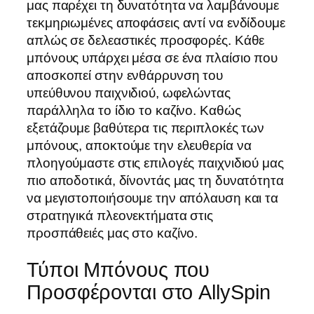
μας παρέχει τη δυνατότητα να λαμβάνουμε
τεκμηριωμένες αποφάσεις αντί να ενδίδουμε
απλώς σε δελεαστικές προσφορές. Κάθε
μπόνους υπάρχει μέσα σε ένα πλαίσιο που
αποσκοπεί στην ενθάρρυνση του
υπεύθυνου παιχνιδιού, ωφελώντας
παράλληλα το ίδιο το καζίνο. Καθώς
εξετάζουμε βαθύτερα τις περιπλοκές των
μπόνους, αποκτούμε την ελευθερία να
πλοηγούμαστε στις επιλογές παιχνιδιού μας
πιο αποδοτικά, δίνοντάς μας τη δυνατότητα
να μεγιστοποιήσουμε την απόλαυση και τα
στρατηγικά πλεονεκτήματα στις
προσπάθειές μας στο καζίνο.
Τύποι Μπόνους που
Προσφέρονται στο AllySpin