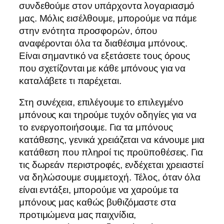
συνδεθούμε στον υπάρχοντα λογαριασμό
μας. Μόλις εισέλθουμε, μπορούμε να πάμε
στην ενότητα προσφορών, όπου
αναφέρονται όλα τα διαθέσιμα μπόνους.
Είναι σημαντικό να εξετάσετε τους όρους
που σχετίζονται με κάθε μπόνους για να
καταλάβετε τι παρέχεται.
Στη συνέχεια, επιλέγουμε το επιλεγμένο
μπόνους και τηρούμε τυχόν οδηγίες για να
το ενεργοποιήσουμε. Για τα μπόνους
κατάθεσης, γενικά χρειάζεται να κάνουμε μια
κατάθεση που πληροί τις προϋποθέσεις. Για
τις δωρεάν περιστροφές, ενδέχεται χρειαστεί
να δηλώσουμε συμμετοχή. Τέλος, όταν όλα
είναι εντάξει, μπορούμε να χαρούμε τα
μπόνους μας καθώς βυθιζόμαστε στα
προτιμώμενα μας παιχνίδια,