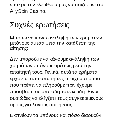
έπακρο την ελευθερία μας να παίζουμε στο
AllySpin Casino.
Συχνές ερωτήσεις
Μπορώ να κάνω ανάληψη των χρημάτων
μπόνους άμεσα μετά την κατάθεση της
αίτησης;
Δεν μπορούμε να κάνουμε ανάληψη των
χρημάτων μπόνους αμέσως μετά την
απαίτησή τους. Γενικά, αυτά τα χρήματα
έρχονται από απαιτήσεις στοιχηματισμού
που πρέπει να πληρούμε πριν έχουμε
πρόσβαση σε οποιαδήποτε κέρδη. Είναι
ουσιώδες να ελέγξετε τους συγκεκριμένους
όρους για λόγους σαφήνειας.
Εκπνέουν τα μπόνους και πόσο διαρκούν;