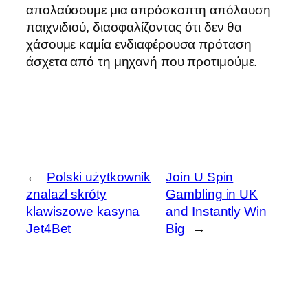
απολαύσουμε μια απρόσκοπτη απόλαυση
παιχνιδιού, διασφαλίζοντας ότι δεν θα
χάσουμε καμία ενδιαφέρουσα πρόταση
άσχετα από τη μηχανή που προτιμούμε.
←
Polski użytkownik
Join U Spin
znalazł skróty
Gambling in UK
klawiszowe kasyna
and Instantly Win
Jet4Bet
Big
→