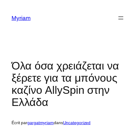
Myriam
Όλα όσα χρειάζεται να
ξέρετε για τα μπόνους
καζίνο AllySpin στην
Ελλάδα
Écrit par
gargatmyriam
dans
Uncategorized