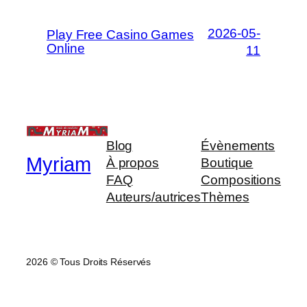
2026-05-
Play Free Casino Games
Online
11
Blog
Évènements
Myriam
À propos
Boutique
FAQ
Compositions
Auteurs/autrices
Thèmes
2026 © Tous Droits Réservés