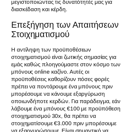
μεγιστοποιώντας τις δυνατότητές μας για
διασκέδαση και κέρδη.
Επεξήγηση των Απαιτήσεων
Στοιχηματισμού
Η αντίληψη των προϋποθέσεων
στοιχηματισμού είναι ζωτικής σημασίας για
εμάς καθώς πλοηγούμαστε στον κόσμο των
μπόνους online καζίνο. Αυτές οι
προϋποθέσεις καθορίζουν πόσες φορές
πρέπει να ποντάρουμε ένα μπόνους πριν
μπορέσουμε να κάνουμε εξαργύρωση
οποιωνδήποτε κερδών. Για παράδειγμα, εάν
λάβουμε ένα μπόνους €100 με προϋπόθεση
στοιχηματισμού 30x, θα πρέπει να
στοιχηματίσουμε €3.000 πριν μπορέσουμε
να εξαργυρώσουμε. Είναι σημαντικό να