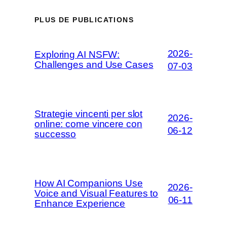
PLUS DE PUBLICATIONS
2026-
Exploring AI NSFW:
Challenges and Use Cases
07-03
Strategie vincenti per slot
2026-
online: come vincere con
06-12
successo
How AI Companions Use
2026-
Voice and Visual Features to
06-11
Enhance Experience