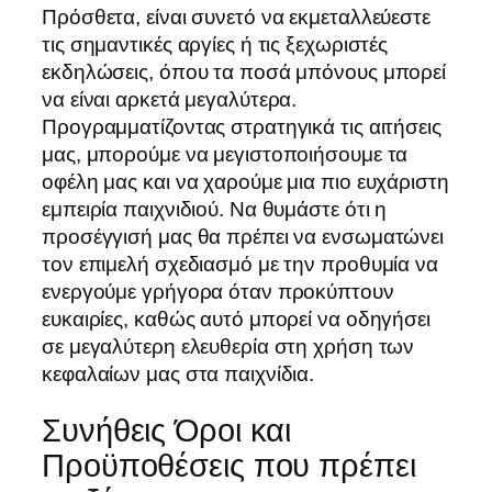
Πρόσθετα, είναι συνετό να εκμεταλλεύεστε
τις σημαντικές αργίες ή τις ξεχωριστές
εκδηλώσεις, όπου τα ποσά μπόνους μπορεί
να είναι αρκετά μεγαλύτερα.
Προγραμματίζοντας στρατηγικά τις αιτήσεις
μας, μπορούμε να μεγιστοποιήσουμε τα
οφέλη μας και να χαρούμε μια πιο ευχάριστη
εμπειρία παιχνιδιού. Να θυμάστε ότι η
προσέγγισή μας θα πρέπει να ενσωματώνει
τον επιμελή σχεδιασμό με την προθυμία να
ενεργούμε γρήγορα όταν προκύπτουν
ευκαιρίες, καθώς αυτό μπορεί να οδηγήσει
σε μεγαλύτερη ελευθερία στη χρήση των
κεφαλαίων μας στα παιχνίδια.
Συνήθεις Όροι και
Προϋποθέσεις που πρέπει