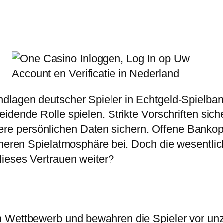
dlagen deutscher Spieler in Echtgeld-Spielbank
eidende Rolle spielen. Strikte Vorschriften si
 persönlichen Daten sichern. Offene Bankopti
icheren Spielatmosphäre bei. Doch die wesentli
dieses Vertrauen weiter?
iren Wettbewerb und bewahren die Spieler vor u