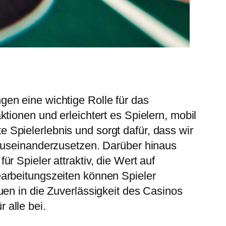
en eine wichtige Rolle für das
tionen und erleichtert es Spielern, mobil
Spielerlebnis und sorgt dafür, dass wir
 auseinanderzusetzen. Darüber hinaus
 Spieler attraktiv, die Wert auf
arbeitungszeiten können Spieler
uen in die Zuverlässigkeit des Casinos
 alle bei.