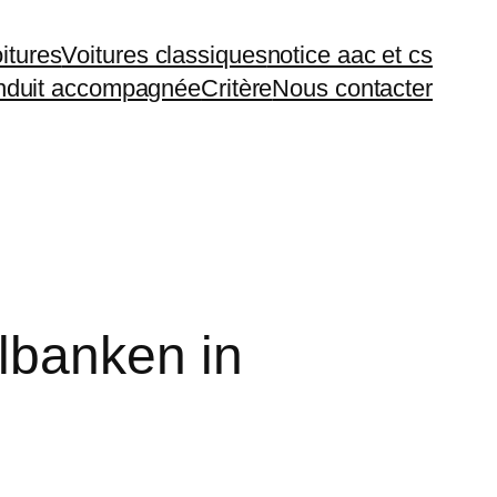
itures
Voitures classiques
notice aac et cs
duit accompagnée
Critère
Nous contacter
lbanken in