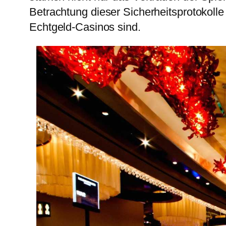
Betrachtung dieser Sicherheitsprotokolle w
Echtgeld-Casinos sind.