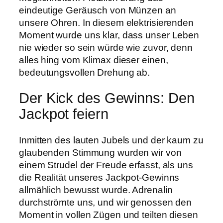
eindeutige Geräusch von Münzen an
unsere Ohren. In diesem elektrisierenden
Moment wurde uns klar, dass unser Leben
nie wieder so sein würde wie zuvor, denn
alles hing vom Klimax dieser einen,
bedeutungsvollen Drehung ab.
Der Kick des Gewinns: Den
Jackpot feiern
Inmitten des lauten Jubels und der kaum zu
glaubenden Stimmung wurden wir von
einem Strudel der Freude erfasst, als uns
die Realität unseres Jackpot-Gewinns
allmählich bewusst wurde. Adrenalin
durchströmte uns, und wir genossen den
Moment in vollen Zügen und teilten diesen