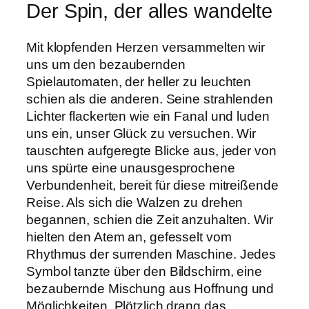
Der Spin, der alles wandelte
Mit klopfenden Herzen versammelten wir
uns um den bezaubernden
Spielautomaten, der heller zu leuchten
schien als die anderen. Seine strahlenden
Lichter flackerten wie ein Fanal und luden
uns ein, unser Glück zu versuchen. Wir
tauschten aufgeregte Blicke aus, jeder von
uns spürte eine unausgesprochene
Verbundenheit, bereit für diese mitreißende
Reise. Als sich die Walzen zu drehen
begannen, schien die Zeit anzuhalten. Wir
hielten den Atem an, gefesselt vom
Rhythmus der surrenden Maschine. Jedes
Symbol tanzte über den Bildschirm, eine
bezaubernde Mischung aus Hoffnung und
Möglichkeiten. Plötzlich drang das