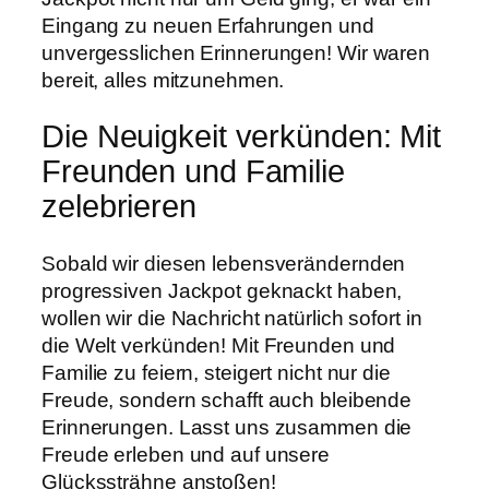
Eingang zu neuen Erfahrungen und
unvergesslichen Erinnerungen! Wir waren
bereit, alles mitzunehmen.
Die Neuigkeit verkünden: Mit
Freunden und Familie
zelebrieren
Sobald wir diesen lebensverändernden
progressiven Jackpot geknackt haben,
wollen wir die Nachricht natürlich sofort in
die Welt verkünden! Mit Freunden und
Familie zu feiern, steigert nicht nur die
Freude, sondern schafft auch bleibende
Erinnerungen. Lasst uns zusammen die
Freude erleben und auf unsere
Glückssträhne anstoßen!