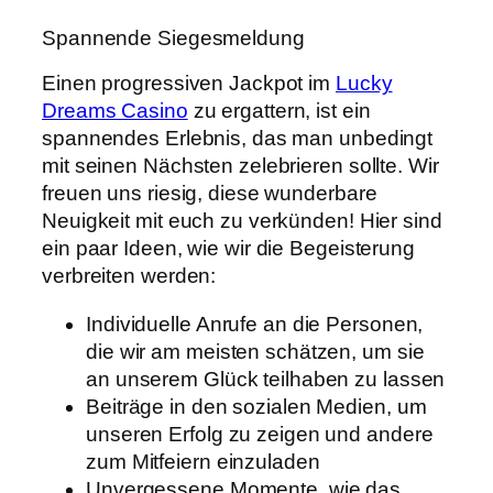
Spannende Siegesmeldung
Einen progressiven Jackpot im
Lucky
Dreams Casino
zu ergattern, ist ein
spannendes Erlebnis, das man unbedingt
mit seinen Nächsten zelebrieren sollte. Wir
freuen uns riesig, diese wunderbare
Neuigkeit mit euch zu verkünden! Hier sind
ein paar Ideen, wie wir die Begeisterung
verbreiten werden:
Individuelle Anrufe an die Personen,
die wir am meisten schätzen, um sie
an unserem Glück teilhaben zu lassen
Beiträge in den sozialen Medien, um
unseren Erfolg zu zeigen und andere
zum Mitfeiern einzuladen
Unvergessene Momente, wie das