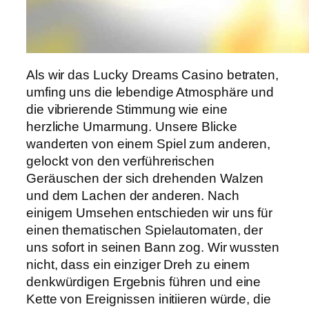
Als wir das Lucky Dreams Casino betraten,
umfing uns die lebendige Atmosphäre und
die vibrierende Stimmung wie eine
herzliche Umarmung. Unsere Blicke
wanderten von einem Spiel zum anderen,
gelockt von den verführerischen
Geräuschen der sich drehenden Walzen
und dem Lachen der anderen. Nach
einigem Umsehen entschieden wir uns für
einen thematischen Spielautomaten, der
uns sofort in seinen Bann zog. Wir wussten
nicht, dass ein einziger Dreh zu einem
denkwürdigen Ergebnis führen und eine
Kette von Ereignissen initiieren würde, die