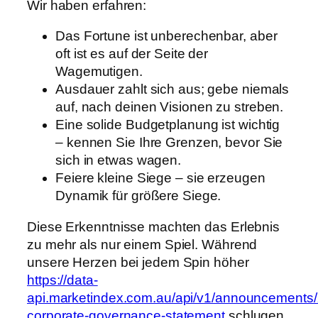
Wir haben erfahren:
Das Fortune ist unberechenbar, aber
oft ist es auf der Seite der
Wagemutigen.
Ausdauer zahlt sich aus; gebe niemals
auf, nach deinen Visionen zu streben.
Eine solide Budgetplanung ist wichtig
– kennen Sie Ihre Grenzen, bevor Sie
sich in etwas wagen.
Feiere kleine Siege – sie erzeugen
Dynamik für größere Siege.
Diese Erkenntnisse machten das Erlebnis
zu mehr als nur einem Spiel. Während
unsere Herzen bei jedem Spin höher
https://data-
api.marketindex.com.au/api/v1/announcements
corporate-governance-statement
schlugen,