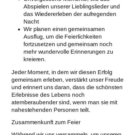
Abspielen unserer Lieblingslieder und
das Wiedererleben der aufregenden
Nacht
Wir planen einen gemeinsamen
Ausflug, um die Feierlichkeiten
fortzusetzen und gemeinsam noch
mehr wundervolle Erinnerungen zu
kreieren.
Jeder Moment, in dem wir diesen Erfolg
gemeinsam erleben, verstärkt unser Freude
und erinnert uns daran, dass die schönsten
Erlebnisse des Lebens noch
atemberaubender sind, wenn man sie mit
nahestehenden Personen teilt.
Zusammenkunft zum Feier
Während wir uns versammeln, um unseren