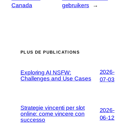
Canada
gebruikers
→
PLUS DE PUBLICATIONS
2026-
Exploring AI NSFW:
Challenges and Use Cases
07-03
Strategie vincenti per slot
2026-
online: come vincere con
06-12
successo