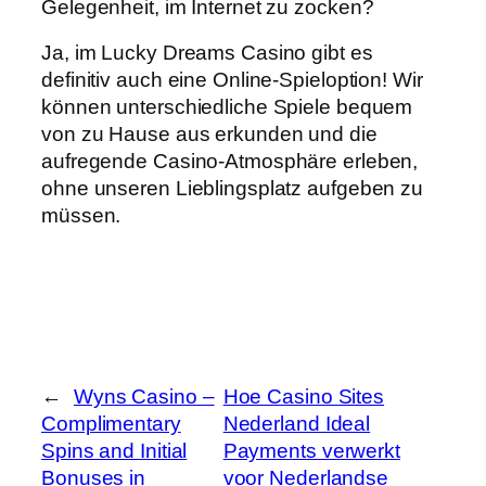
Gelegenheit, im Internet zu zocken?
Ja, im Lucky Dreams Casino gibt es
definitiv auch eine Online-Spieloption! Wir
können unterschiedliche Spiele bequem
von zu Hause aus erkunden und die
aufregende Casino-Atmosphäre erleben,
ohne unseren Lieblingsplatz aufgeben zu
müssen.
←
Wyns Casino –
Hoe Casino Sites
Complimentary
Nederland Ideal
Spins and Initial
Payments verwerkt
Bonuses in
voor Nederlandse