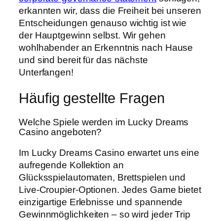
erkannten wir, dass die Freiheit bei unseren
Entscheidungen genauso wichtig ist wie
der Hauptgewinn selbst. Wir gehen
wohlhabender an Erkenntnis nach Hause
und sind bereit für das nächste
Unterfangen!
Häufig gestellte Fragen
Welche Spiele werden im Lucky Dreams
Casino angeboten?
Im Lucky Dreams Casino erwartet uns eine
aufregende Kollektion an
Glücksspielautomaten, Brettspielen und
Live-Croupier-Optionen. Jedes Game bietet
einzigartige Erlebnisse und spannende
Gewinnmöglichkeiten – so wird jeder Trip