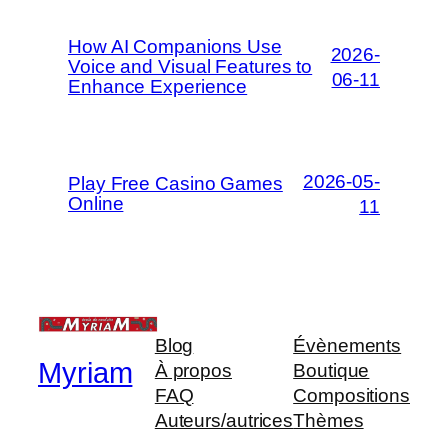
How AI Companions Use
2026-
Voice and Visual Features to
06-11
Enhance Experience
2026-05-
Play Free Casino Games
Online
11
Blog
Évènements
Myriam
À propos
Boutique
FAQ
Compositions
Auteurs/autrices
Thèmes