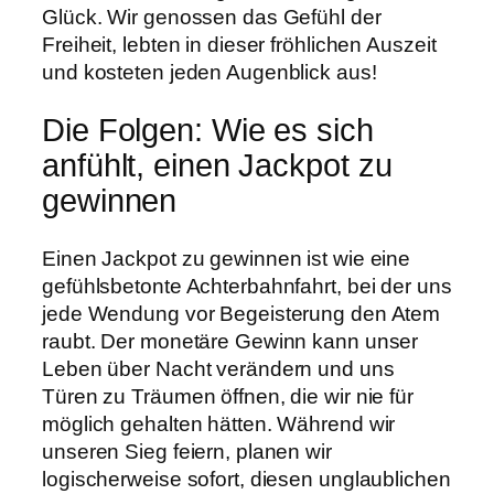
Glück. Wir genossen das Gefühl der
Freiheit, lebten in dieser fröhlichen Auszeit
und kosteten jeden Augenblick aus!
Die Folgen: Wie es sich
anfühlt, einen Jackpot zu
gewinnen
Einen Jackpot zu gewinnen ist wie eine
gefühlsbetonte Achterbahnfahrt, bei der uns
jede Wendung vor Begeisterung den Atem
raubt. Der monetäre Gewinn kann unser
Leben über Nacht verändern und uns
Türen zu Träumen öffnen, die wir nie für
möglich gehalten hätten. Während wir
unseren Sieg feiern, planen wir
logischerweise sofort, diesen unglaublichen