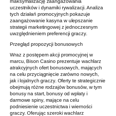
maksymalizację zaangażowania
uczestników i dynamiki rywalizacji. Analiza
tych działań promocyjnych pokazuje
zaangażowanie kasyna w ulepszanie
strategii marketingowej z jednoczesnym
uwzględnieniem preferencji graczy.
Przegląd propozycji bonusowych
Wraz z postępem akcji promocyjnej w
marcu, Bison Casino prezentuje wachlarz
atrakcyjnych ofert bonusowych, mających
na celu przyciągnięcie zarówno nowych,
jak i lojalnych graczy. Oferty te strategicznie
obejmują różne rodzajów bonusów, w tym
bonusy na start, bonusy od wpłaty i
darmowe spiny, mające na celu
podniesienie uczestnictwa i wierności
graczy. Oferując szeroki wachlarz