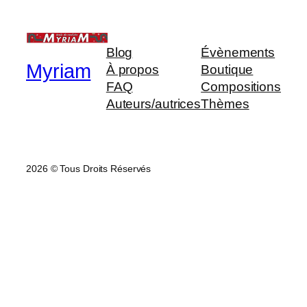
Blog
Évènements
Myriam
À propos
Boutique
FAQ
Compositions
Auteurs/autrices
Thèmes
2026 © Tous Droits Réservés