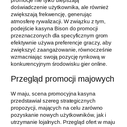
promocje nie tylko ulepszają
doświadczenie użytkownika, ale również
zwiększają frekwencję, generując
atmosferę rywalizacji. W związku z tym,
podejście kasyna Bison do promocji
przeznaczonych dla specyficznym grom
efektywnie używa preferencje graczy, aby
zwiększyć zaangażowanie, równocześnie
wzmacniając swoją pozycję rynkową w
konkurencyjnym środowisku gier online.
Przegląd promocji majowych
W maju, scena promocyjna kasyna
przedstawiał szereg strategicznych
propozycji, mających na celu zarówno
pozyskanie nowych użytkowników, jak i
utrzymanie lojalnych. Przegląd ofert w maju