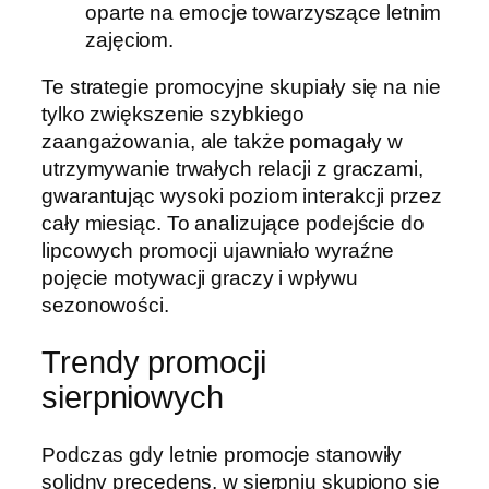
oparte na emocje towarzyszące letnim
zajęciom.
Te strategie promocyjne skupiały się na nie
tylko zwiększenie szybkiego
zaangażowania, ale także pomagały w
utrzymywanie trwałych relacji z graczami,
gwarantując wysoki poziom interakcji przez
cały miesiąc. To analizujące podejście do
lipcowych promocji ujawniało wyraźne
pojęcie motywacji graczy i wpływu
sezonowości.
Trendy promocji
sierpniowych
Podczas gdy letnie promocje stanowiły
solidny precedens, w sierpniu skupiono się