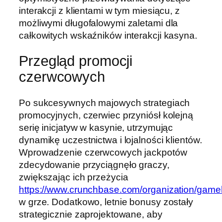
interakcji z klientami w tym miesiącu, z
możliwymi długofalowymi zaletami dla
całkowitych wskaźników interakcji kasyna.
Przegląd promocji
czerwcowych
Po sukcesywnych majowych strategiach
promocyjnych, czerwiec przyniósł kolejną
serię inicjatyw w kasynie, utrzymując
dynamikę uczestnictwa i lojalności klientów.
Wprowadzenie czerwcowych jackpotów
zdecydowanie przyciągnęło graczy,
zwiększając ich przeżycia
https://www.crunchbase.com/organization/gam
w grze. Dodatkowo, letnie bonusy zostały
strategicznie zaprojektowane, aby