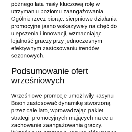
późnego lata miały kluczową rolę w
utrzymaniu poziomu zaangażowania.
Ogólnie rzecz biorąc, sierpniowe działania
promocyjne jasno wskazywały na chęć do
ulepszenia i innowacji, wzmacniając
lojalność graczy przy jednoczesnym
efektywnym zastosowaniu trendów
sezonowych.
Podsumowanie ofert
wrześniowych
Wrześniowe promocje umożliwiły kasynu
Bison zastosować dynamikę stworzoną
przez całe lato, wprowadzając pakiet
strategii promocyjnych mających na celu
zachowanie zaangażowania graczy.