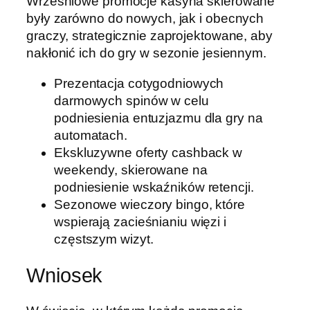
Wrześniowe promocje kasyna skierowane
były zarówno do nowych, jak i obecnych
graczy, strategicznie zaprojektowane, aby
nakłonić ich do gry w sezonie jesiennym.
Prezentacja cotygodniowych
darmowych spinów w celu
podniesienia entuzjazmu dla gry na
automatach.
Ekskluzywne oferty cashback w
weekendy, skierowane na
podniesienie wskaźników retencji.
Sezonowe wieczory bingo, które
wspierają zacieśnianiu więzi i
częstszym wizyt.
Wniosek