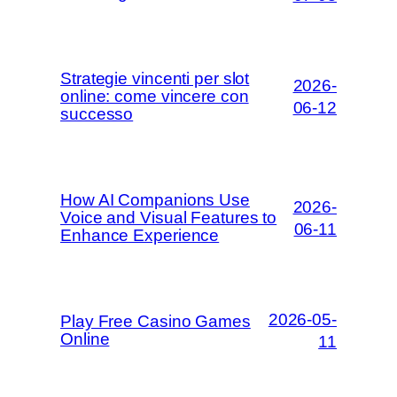
Strategie vincenti per slot
2026-
online: come vincere con
06-12
successo
How AI Companions Use
2026-
Voice and Visual Features to
06-11
Enhance Experience
2026-05-
Play Free Casino Games
Online
11