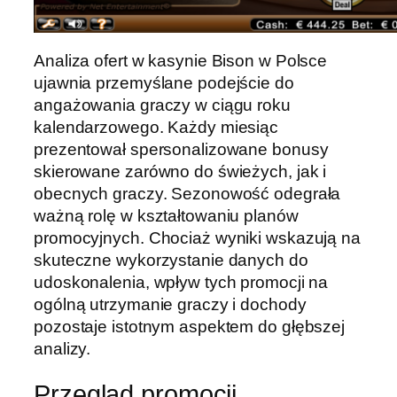
Analiza ofert w kasynie Bison w Polsce
ujawnia przemyślane podejście do
angażowania graczy w ciągu roku
kalendarzowego. Każdy miesiąc
prezentował spersonalizowane bonusy
skierowane zarówno do świeżych, jak i
obecnych graczy. Sezonowość odegrała
ważną rolę w kształtowaniu planów
promocyjnych. Chociaż wyniki wskazują na
skuteczne wykorzystanie danych do
udoskonalenia, wpływ tych promocji na
ogólną utrzymanie graczy i dochody
pozostaje istotnym aspektem do głębszej
analizy.
Przegląd promocji