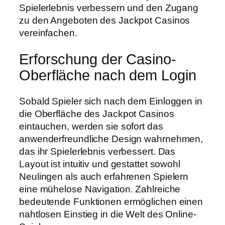
Spielerlebnis verbessern und den Zugang
zu den Angeboten des Jackpot Casinos
vereinfachen.
Erforschung der Casino-
Oberfläche nach dem Login
Sobald Spieler sich nach dem Einloggen in
die Oberfläche des Jackpot Casinos
eintauchen, werden sie sofort das
anwenderfreundliche Design wahrnehmen,
das ihr Spielerlebnis verbessert. Das
Layout ist intuitiv und gestattet sowohl
Neulingen als auch erfahrenen Spielern
eine mühelose Navigation. Zahlreiche
bedeutende Funktionen ermöglichen einen
nahtlosen Einstieg in die Welt des Online-