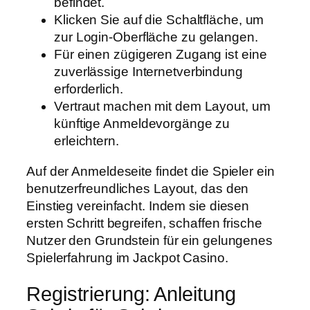
befindet.
Klicken Sie auf die Schaltfläche, um
zur Login-Oberfläche zu gelangen.
Für einen zügigeren Zugang ist eine
zuverlässige Internetverbindung
erforderlich.
Vertraut machen mit dem Layout, um
künftige Anmeldevorgänge zu
erleichtern.
Auf der Anmeldeseite findet die Spieler ein
benutzerfreundliches Layout, das den
Einstieg vereinfacht. Indem sie diesen
ersten Schritt begreifen, schaffen frische
Nutzer den Grundstein für ein gelungenes
Spielerfahrung im Jackpot Casino.
Registrierung: Anleitung