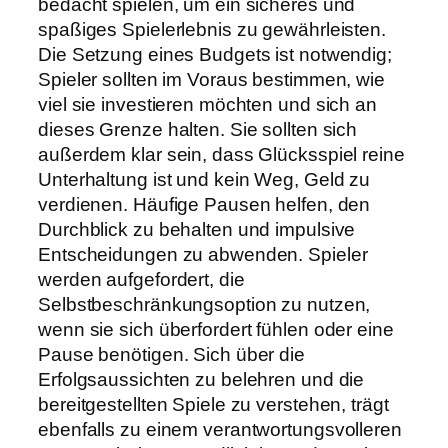
bedacht spielen, um ein sicheres und
spaßiges Spielerlebnis zu gewährleisten.
Die Setzung eines Budgets ist notwendig;
Spieler sollten im Voraus bestimmen, wie
viel sie investieren möchten und sich an
dieses Grenze halten. Sie sollten sich
außerdem klar sein, dass Glücksspiel reine
Unterhaltung ist und kein Weg, Geld zu
verdienen. Häufige Pausen helfen, den
Durchblick zu behalten und impulsive
Entscheidungen zu abwenden. Spieler
werden aufgefordert, die
Selbstbeschränkungsoption zu nutzen,
wenn sie sich überfordert fühlen oder eine
Pause benötigen. Sich über die
Erfolgsaussichten zu belehren und die
bereitgestellten Spiele zu verstehen, trägt
ebenfalls zu einem verantwortungsvolleren