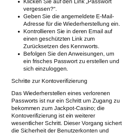
Klicken Sie auf den Link „Passwort
vergessen?“.
Geben Sie die angemeldete E-Mail-
Adresse für die Wiederherstellung ein.
Kontrollieren Sie in deren Email auf
einen geschützten Link zum
Zurücksetzen des Kennworts.
Befolgen Sie den Anweisungen, um
ein frisches Passwort zu erstellen und
sich einzuloggen.
Schritte zur Kontoverifizierung
Das Wiederherstellen eines verlorenen
Passworts ist nur ein Schritt um Zugang zu
bekommen zum Jackpot-Casino; die
Kontoverifizierung ist ein weiterer
wesentlicher Schritt. Dieser Vorgang sichert
die Sicherheit der Benutzerkonten und