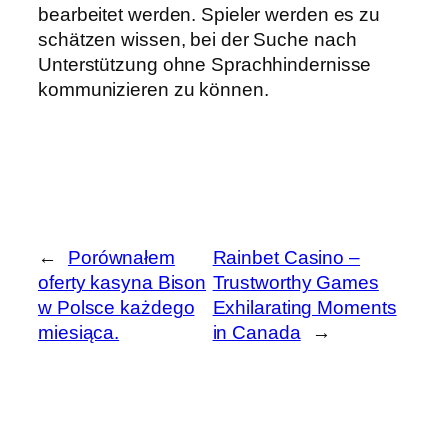
bearbeitet werden. Spieler werden es zu
schätzen wissen, bei der Suche nach
Unterstützung ohne Sprachhindernisse
kommunizieren zu können.
←
Porównałem
Rainbet Casino –
oferty kasyna Bison
Trustworthy Games
w Polsce każdego
Exhilarating Moments
miesiąca.
in Canada
→