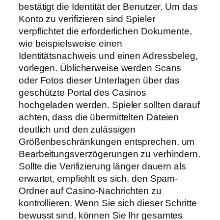
bestätigt die Identität der Benutzer. Um das
Konto zu verifizieren sind Spieler
verpflichtet die erforderlichen Dokumente,
wie beispielsweise einen
Identitätsnachweis und einen Adressbeleg,
vorlegen. Üblicherweise werden Scans
oder Fotos dieser Unterlagen über das
geschützte Portal des Casinos
hochgeladen werden. Spieler sollten darauf
achten, dass die übermittelten Dateien
deutlich und den zulässigen
Größenbeschränkungen entsprechen, um
Bearbeitungsverzögerungen zu verhindern.
Sollte die Verifizierung länger dauern als
erwartet, empfiehlt es sich, den Spam-
Ordner auf Casino-Nachrichten zu
kontrollieren. Wenn Sie sich dieser Schritte
bewusst sind, können Sie Ihr gesamtes