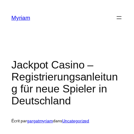
Myriam
Jackpot Casino –
Registrierungsanleitun
g für neue Spieler in
Deutschland
Écrit par
gargatmyriam
dans
Uncategorized