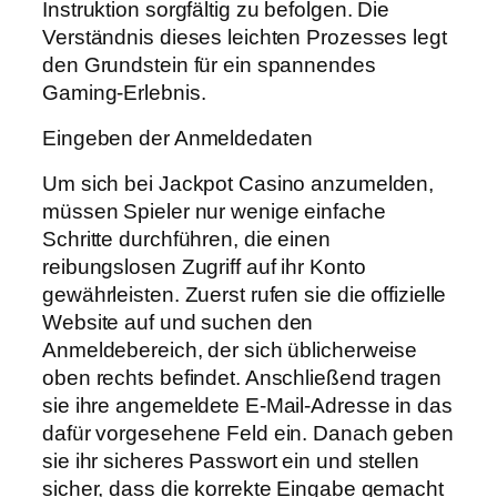
Instruktion sorgfältig zu befolgen. Die
Verständnis dieses leichten Prozesses legt
den Grundstein für ein spannendes
Gaming-Erlebnis.
Eingeben der Anmeldedaten
Um sich bei Jackpot Casino anzumelden,
müssen Spieler nur wenige einfache
Schritte durchführen, die einen
reibungslosen Zugriff auf ihr Konto
gewährleisten. Zuerst rufen sie die offizielle
Website auf und suchen den
Anmeldebereich, der sich üblicherweise
oben rechts befindet. Anschließend tragen
sie ihre angemeldete E-Mail-Adresse in das
dafür vorgesehene Feld ein. Danach geben
sie ihr sicheres Passwort ein und stellen
sicher, dass die korrekte Eingabe gemacht