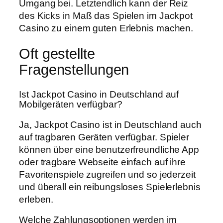
Umgang bei. Letztendlich kann der Reiz
des Kicks in Maß das Spielen im Jackpot
Casino zu einem guten Erlebnis machen.
Oft gestellte
Fragenstellungen
Ist Jackpot Casino in Deutschland auf
Mobilgeräten verfügbar?
Ja, Jackpot Casino ist in Deutschland auch
auf tragbaren Geräten verfügbar. Spieler
können über eine benutzerfreundliche App
oder tragbare Webseite einfach auf ihre
Favoritenspiele zugreifen und so jederzeit
und überall ein reibungsloses Spielerlebnis
erleben.
Welche Zahlungsoptionen werden im