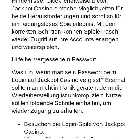
Hindernisse. Glücklicherweise bietet
Jackpot Casino einfache Möglichkeiten für
beide Herausforderungen und sorgt so für
ein reibungsloses Spielerlebnis. Mit den
korrekten Schritten können Spieler rasch
wieder Zugriff auf ihre Accounts erlangen
und weiterspielen.
Hilfe bei vergessenem Passwort
Was tun, wenn man sein Passwort beim
Login auf Jackpot Casino vergisst? Erstmal
sollte man nicht in Panik geraten, denn die
Wiederherstellung ist unkompliziert. Nutzer
sollten folgende Schritte einhalten, um
wieder Zugang zu erhalten:
Besuchen die Login-Seite von Jackpot
Casino.