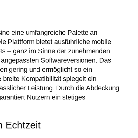
sino eine umfangreiche Palette an
 Plattform bietet ausführliche mobile
lets – ganz im Sinne der zunehmenden
 angepassten Softwareversionen. Das
en gering und ermöglicht so ein
reite Kompatibilität spiegelt ein
rlässlicher Leistung. Durch die Abdeckung
rantiert Nutzern ein stetiges
 Echtzeit