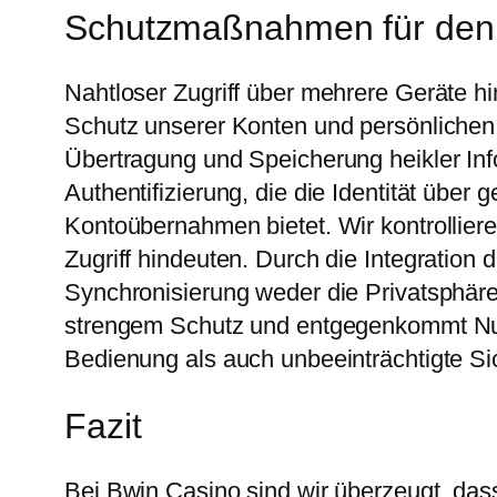
Schutzmaßnahmen für den Z
Nahtloser Zugriff über mehrere Geräte 
Schutz unserer Konten und persönlichen 
Übertragung und Speicherung heikler Inf
Authentifizierung, die die Identität übe
Kontoübernahmen bietet. Wir kontrollier
Zugriff hindeuten. Durch die Integration
Synchronisierung weder die Privatsphäre
strengem Schutz und entgegenkommt Nutz
Bedienung als auch unbeeinträchtigte Si
Fazit
Bei Bwin Casino sind wir überzeugt, das