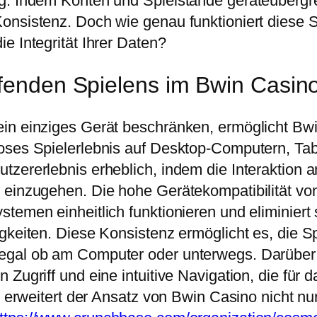
g. Indem Konten und Spielstände geräteübergrei
onsistenz. Doch wie genau funktioniert diese 
e Integrität Ihrer Daten?
ifenden Spielens im Bwin Casin
ein einziges Gerät beschränken, ermöglicht Bw
loses Spielerlebnis auf Desktop-Computern, Ta
zererlebnis erheblich, indem die Interaktion a
 einzugehen. Die hohe Gerätekompatibilität von
temen einheitlich funktionieren und eliminiert 
gkeiten. Diese Konsistenz ermöglicht es, die Sp
egal ob am Computer oder unterwegs. Darüber 
 Zugriff und eine intuitive Navigation, die für
h erweitert der Ansatz von Bwin Casino nicht nur