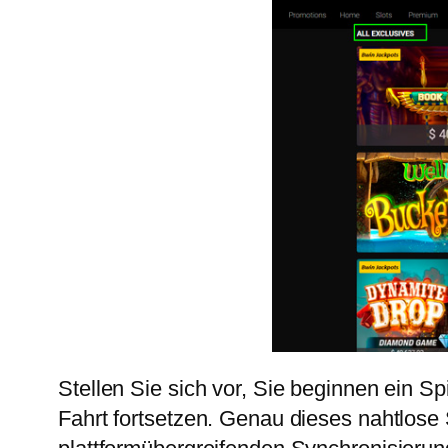
Stellen Sie sich vor, Sie beginnen ein 
Fahrt fortsetzen. Genau dieses nahtlose 