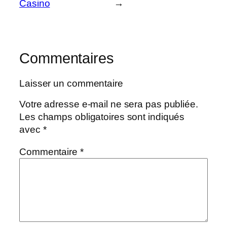
Casino
→
Commentaires
Laisser un commentaire
Votre adresse e-mail ne sera pas publiée.
Les champs obligatoires sont indiqués
avec
*
Commentaire
*