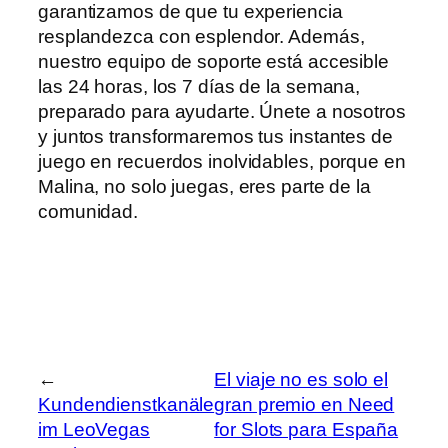
garantizamos de que tu experiencia
resplandezca con esplendor. Además,
nuestro equipo de soporte está accesible
las 24 horas, los 7 días de la semana,
preparado para ayudarte. Únete a nosotros
y juntos transformaremos tus instantes de
juego en recuerdos inolvidables, porque en
Malina, no solo juegas, eres parte de la
comunidad.
←
El viaje no es solo el
Kundendienstkanäle
gran premio en Need
im LeoVegas
for Slots para España