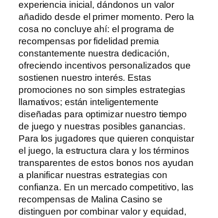
experiencia inicial, dándonos un valor
añadido desde el primer momento. Pero la
cosa no concluye ahí: el programa de
recompensas por fidelidad premia
constantemente nuestra dedicación,
ofreciendo incentivos personalizados que
sostienen nuestro interés. Estas
promociones no son simples estrategias
llamativos; están inteligentemente
diseñadas para optimizar nuestro tiempo
de juego y nuestras posibles ganancias.
Para los jugadores que quieren conquistar
el juego, la estructura clara y los términos
transparentes de estos bonos nos ayudan
a planificar nuestras estrategias con
confianza. En un mercado competitivo, las
recompensas de Malina Casino se
distinguen por combinar valor y equidad,