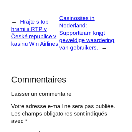
Casinosites in
←
Hrajte s top
Nederland:
hrami s RTP v
Supportteam krijgt
České republice v
geweldige waardering
kasinu Win Airlines
van gebruikers.
→
Commentaires
Laisser un commentaire
Votre adresse e-mail ne sera pas publiée.
Les champs obligatoires sont indiqués
avec
*