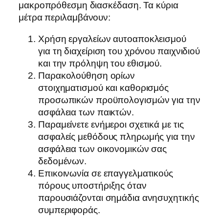
μακροπρόθεσμη διασκέδαση. Τα κύρια
μέτρα περιλαμβάνουν:
Χρήση εργαλείων αυτοαποκλεισμού
για τη διαχείριση του χρόνου παιχνιδιού
και την πρόληψη του εθισμού.
Παρακολούθηση ορίων
στοιχηματισμού και καθορισμός
προσωπικών προϋπολογισμών για την
ασφάλεια των παικτών.
Παραμείνετε ενήμεροι σχετικά με τις
ασφαλείς μεθόδους πληρωμής για την
ασφάλεια των οικονομικών σας
δεδομένων.
Επικοινωνία σε επαγγελματικούς
πόρους υποστήριξης όταν
παρουσιάζονται σημάδια ανησυχητικής
συμπεριφοράς.