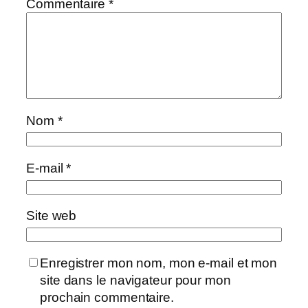
Commentaire
*
Nom
*
E-mail
*
Site web
Enregistrer mon nom, mon e-mail et mon
site dans le navigateur pour mon
prochain commentaire.