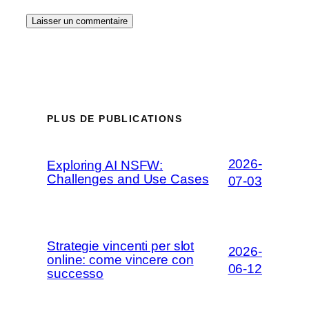
PLUS DE PUBLICATIONS
2026-
Exploring AI NSFW:
Challenges and Use Cases
07-03
Strategie vincenti per slot
2026-
online: come vincere con
06-12
successo