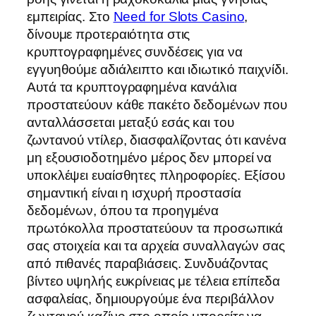
εμπειρίας. Στο
Need for Slots Casino
,
δίνουμε προτεραιότητα στις
κρυπτογραφημένες συνδέσεις για να
εγγυηθούμε αδιάλειπτο και ιδιωτικό παιχνίδι.
Αυτά τα κρυπτογραφημένα κανάλια
προστατεύουν κάθε πακέτο δεδομένων που
ανταλλάσσεται μεταξύ εσάς και του
ζωντανού ντίλερ, διασφαλίζοντας ότι κανένα
μη εξουσιοδοτημένο μέρος δεν μπορεί να
υποκλέψει ευαίσθητες πληροφορίες. Εξίσου
σημαντική είναι η ισχυρή προστασία
δεδομένων, όπου τα προηγμένα
πρωτόκολλα προστατεύουν τα προσωπικά
σας στοιχεία και τα αρχεία συναλλαγών σας
από πιθανές παραβιάσεις. Συνδυάζοντας
βίντεο υψηλής ευκρίνειας με τέλεια επίπεδα
ασφαλείας, δημιουργούμε ένα περιβάλλον