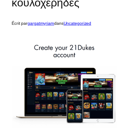
κουλοχέρηδες
Écrit par
gargatmyriam
dans
Uncategorized