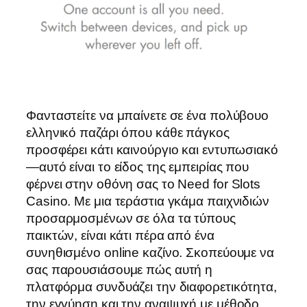
Φανταστείτε να μπαίνετε σε ένα πολύβουο
ελληνικό παζάρι όπου κάθε πάγκος
προσφέρει κάτι καινούργιο και εντυπωσιακό
—αυτό είναι το είδος της εμπειρίας που
φέρνει στην οθόνη σας το Need for Slots
Casino. Με μια τεράστια γκάμα παιχνιδιών
προσαρμοσμένων σε όλα τα τύπους
παικτών, είναι κάτι πέρα από ένα
συνηθισμένο online καζίνο. Σκοπεύουμε να
σας παρουσιάσουμε πώς αυτή η
πλατφόρμα συνδυάζει την διαφορετικότητα,
την εγγύηση και την αναψυχή με μέθοδο