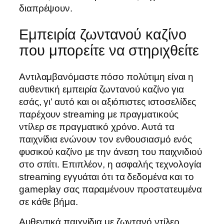
διαπρέψουν.
Εμπειρία ζωντανού καζίνο
που μπορείτε να στηριχθείτε
Αντιλαμβανόμαστε πόσο πολύτιμη είναι η
αυθεντική εμπειρία ζωντανού καζίνο για
εσάς, γι’ αυτό και οι αξιόπιστες ιστοσελίδες
παρέχουν streaming με πραγματικούς
ντίλερ σε πραγματικό χρόνο. Αυτά τα
παιχνίδια ενώνουν τον ενθουσιασμό ενός
φυσικού καζίνο με την άνεση του παιχνιδιού
στο σπίτι. Επιπλέον, η ασφαλής τεχνολογία
streaming εγγυάται ότι τα δεδομένα και το
gameplay σας παραμένουν προστατευμένα
σε κάθε βήμα.
Αυθεντικά παιχνίδια με ζωντανό ντίλερ