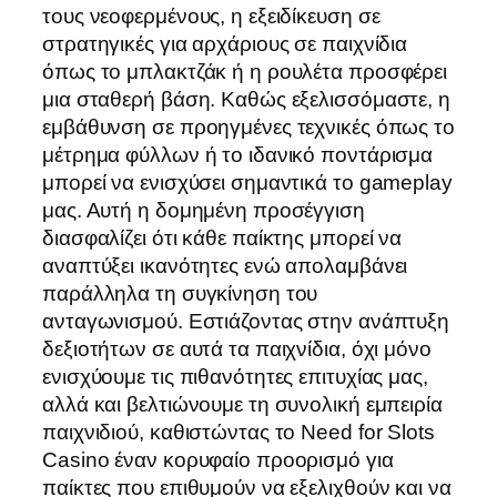
τους νεοφερμένους, η εξειδίκευση σε
στρατηγικές για αρχάριους σε παιχνίδια
όπως το μπλακτζάκ ή η ρουλέτα προσφέρει
μια σταθερή βάση. Καθώς εξελισσόμαστε, η
εμβάθυνση σε προηγμένες τεχνικές όπως το
μέτρημα φύλλων ή το ιδανικό ποντάρισμα
μπορεί να ενισχύσει σημαντικά το gameplay
μας. Αυτή η δομημένη προσέγγιση
διασφαλίζει ότι κάθε παίκτης μπορεί να
αναπτύξει ικανότητες ενώ απολαμβάνει
παράλληλα τη συγκίνηση του
ανταγωνισμού. Εστιάζοντας στην ανάπτυξη
δεξιοτήτων σε αυτά τα παιχνίδια, όχι μόνο
ενισχύουμε τις πιθανότητες επιτυχίας μας,
αλλά και βελτιώνουμε τη συνολική εμπειρία
παιχνιδιού, καθιστώντας το Need for Slots
Casino έναν κορυφαίο προορισμό για
παίκτες που επιθυμούν να εξελιχθούν και να