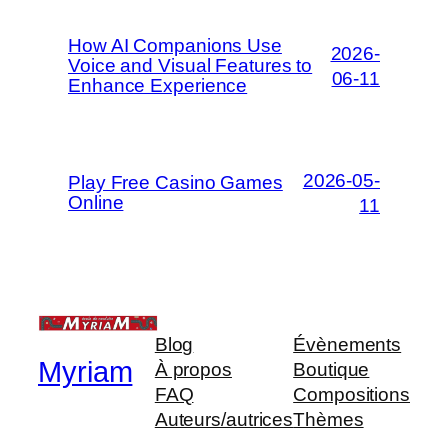
How AI Companions Use
2026-
Voice and Visual Features to
06-11
Enhance Experience
2026-05-
Play Free Casino Games
Online
11
Blog
Évènements
Myriam
À propos
Boutique
FAQ
Compositions
Auteurs/autrices
Thèmes