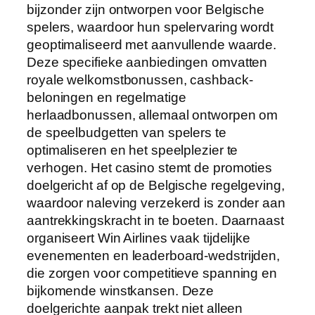
bijzonder zijn ontworpen voor Belgische
spelers, waardoor hun spelervaring wordt
geoptimaliseerd met aanvullende waarde.
Deze specifieke aanbiedingen omvatten
royale welkomstbonussen, cashback-
beloningen en regelmatige
herlaadbonussen, allemaal ontworpen om
de speelbudgetten van spelers te
optimaliseren en het speelplezier te
verhogen. Het casino stemt de promoties
doelgericht af op de Belgische regelgeving,
waardoor naleving verzekerd is zonder aan
aantrekkingskracht in te boeten. Daarnaast
organiseert Win Airlines vaak tijdelijke
evenementen en leaderboard-wedstrijden,
die zorgen voor competitieve spanning en
bijkomende winstkansen. Deze
doelgerichte aanpak trekt niet alleen