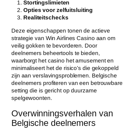
Stortingslimieten
Opties voor zelfuitsluiting
Realiteitschecks
Deze eigenschappen tonen de actieve
strategie van Win Airlines Casino aan om
veilig gokken te bevorderen. Door
deelnemers beheertools te bieden,
waarborgt het casino het amusement en
minimaliseert het de risico’s die gekoppeld
zijn aan verslavingsproblemen. Belgische
deelnemers profiteren van een betrouwbare
setting die is gericht op duurzame
spelgewoonten.
Overwinningsverhalen van
Belgische deelnemers