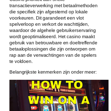
transactieverwerking met betaalmethoden
die specifiek zijn afgestemd op lokale
voorkeuren. Dit garandeert een vlot
spelverloop en verkort de wachttijden,
waardoor de algehele gebruikerservaring
wordt geoptimaliseerd. Het casino maakt
gebruik van betrouwbare en doeltreffende
betaaloplossingen die zijn ontworpen om
rap aan de verwachtingen van de spelers
te voldoen.
Belangrijkste kenmerken zijn onder meer: