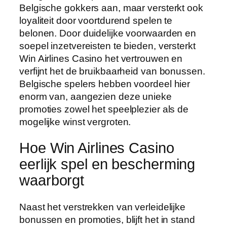
Belgische gokkers aan, maar versterkt ook
loyaliteit door voortdurend spelen te
belonen. Door duidelijke voorwaarden en
soepel inzetvereisten te bieden, versterkt
Win Airlines Casino het vertrouwen en
verfijnt het de bruikbaarheid van bonussen.
Belgische spelers hebben voordeel hier
enorm van, aangezien deze unieke
promoties zowel het speelplezier als de
mogelijke winst vergroten.
Hoe Win Airlines Casino
eerlijk spel en bescherming
waarborgt
Naast het verstrekken van verleidelijke
bonussen en promoties, blijft het in stand