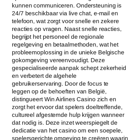
kunnen communiceren. Ondersteuning is
24/7 beschikbaar via live chat, e-mail en
telefoon, wat zorgt voor snelle en zekere
reacties op vragen. Naast snelle reacties,
begrijpt het personeel de regionale
regelgeving en betaalmethoden, wat het
probleemoplossing in de unieke Belgische
gokomgeving vereenvoudigt. Deze
gespecialiseerde aanpak schept zekerheid
en verbetert de algehele
gebruikerservaring. Door de focus te
leggen op de behoeften van België,
distingueert Win Airlines Casino zich en
zorgt het ervoor dat spelers doeltreffende,
cultureel afgestemde hulp krijgen wanneer
dat nodig is. Deze inzet weerspiegelt de
dedicatie van het casino om een soepele,
spelersgerichte omgeving te creëren waarin