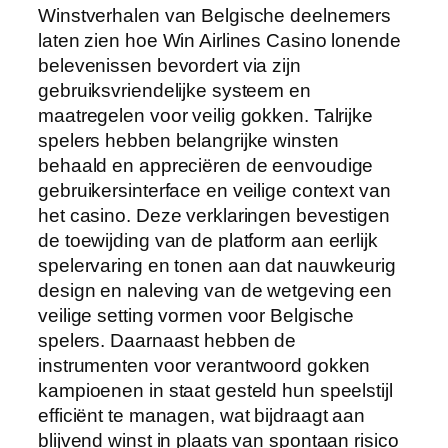
Winstverhalen van Belgische deelnemers
laten zien hoe Win Airlines Casino lonende
belevenissen bevordert via zijn
gebruiksvriendelijke systeem en
maatregelen voor veilig gokken. Talrijke
spelers hebben belangrijke winsten
behaald en appreciëren de eenvoudige
gebruikersinterface en veilige context van
het casino. Deze verklaringen bevestigen
de toewijding van de platform aan eerlijk
spelervaring en tonen aan dat nauwkeurig
design en naleving van de wetgeving een
veilige setting vormen voor Belgische
spelers. Daarnaast hebben de
instrumenten voor verantwoord gokken
kampioenen in staat gesteld hun speelstijl
efficiënt te managen, wat bijdraagt aan
blijvend winst in plaats van spontaan risico