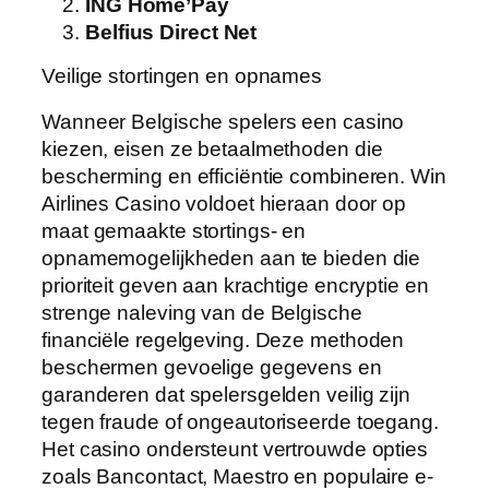
ING Home’Pay
Belfius Direct Net
Veilige stortingen en opnames
Wanneer Belgische spelers een casino
kiezen, eisen ze betaalmethoden die
bescherming en efficiëntie combineren. Win
Airlines Casino voldoet hieraan door op
maat gemaakte stortings- en
opnamemogelijkheden aan te bieden die
prioriteit geven aan krachtige encryptie en
strenge naleving van de Belgische
financiële regelgeving. Deze methoden
beschermen gevoelige gegevens en
garanderen dat spelersgelden veilig zijn
tegen fraude of ongeautoriseerde toegang.
Het casino ondersteunt vertrouwde opties
zoals Bancontact, Maestro en populaire e-