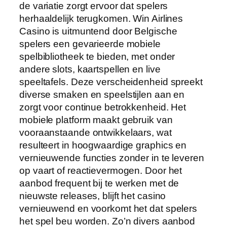
de variatie zorgt ervoor dat spelers
herhaaldelijk terugkomen. Win Airlines
Casino is uitmuntend door Belgische
spelers een gevarieerde mobiele
spelbibliotheek te bieden, met onder
andere slots, kaartspellen en live
speeltafels. Deze verscheidenheid spreekt
diverse smaken en speelstijlen aan en
zorgt voor continue betrokkenheid. Het
mobiele platform maakt gebruik van
vooraanstaande ontwikkelaars, wat
resulteert in hoogwaardige graphics en
vernieuwende functies zonder in te leveren
op vaart of reactievermogen. Door het
aanbod frequent bij te werken met de
nieuwste releases, blijft het casino
vernieuwend en voorkomt het dat spelers
het spel beu worden. Zo’n divers aanbod