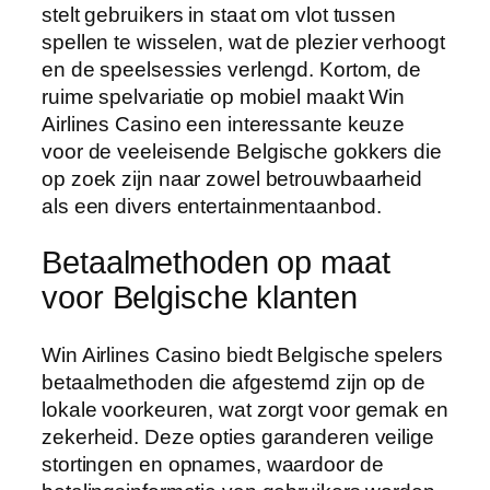
stelt gebruikers in staat om vlot tussen
spellen te wisselen, wat de plezier verhoogt
en de speelsessies verlengd. Kortom, de
ruime spelvariatie op mobiel maakt Win
Airlines Casino een interessante keuze
voor de veeleisende Belgische gokkers die
op zoek zijn naar zowel betrouwbaarheid
als een divers entertainmentaanbod.
Betaalmethoden op maat
voor Belgische klanten
Win Airlines Casino biedt Belgische spelers
betaalmethoden die afgestemd zijn op de
lokale voorkeuren, wat zorgt voor gemak en
zekerheid. Deze opties garanderen veilige
stortingen en opnames, waardoor de