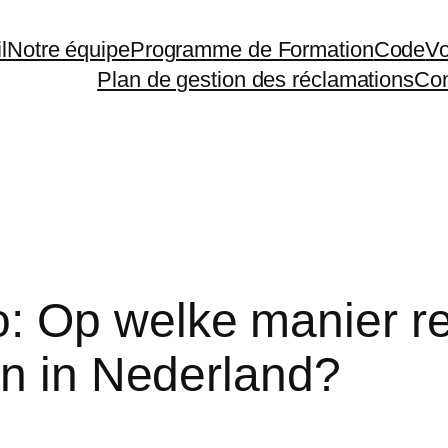
l
Notre équipe
Programme de Formation
Code
Vo
Plan de gestion des réclamations
Con
 Op welke manier reg
en in Nederland?