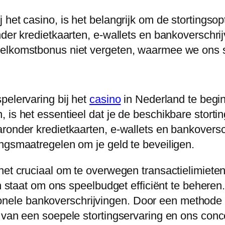
het casino, is het belangrijk om de stortingsop
nder kredietkaarten, e-wallets en bankoverschr
welkomstbonus niet vergeten, waarmee we ons s
pelervaring bij het
casino
in Nederland te beginn
 is het essentieel dat je de beschikbare storti
aronder kredietkaarten, e-wallets en bankovers
ngsmaatregelen om je geld te beveiligen.
het cruciaal om te overwegen transactielimieten
in staat om ons speelbudget efficiënt te beheren
itionele bankoverschrijvingen. Door een methode t
 van een soepele stortingservaring en ons conc