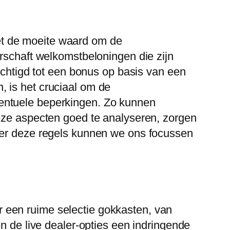
et de moeite waard om de
erschaft welkomstbeloningen die zijn
echtigd tot een bonus op basis van een
 is het cruciaal om de
entuele beperkingen. Zo kunnen
deze aspecten goed te analyseren, zorgen
over deze regels kunnen we ons focussen
 een ruime selectie gokkasten, van
n de live dealer-opties een indringende