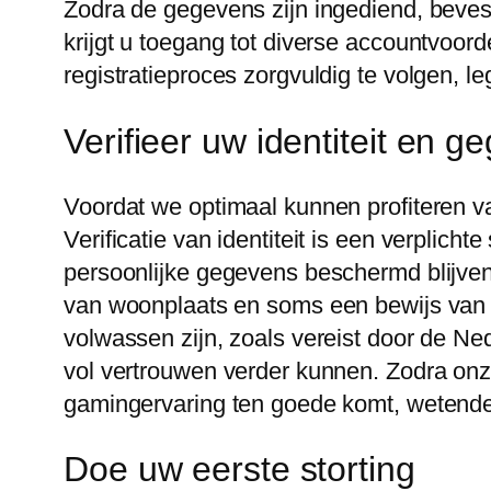
Zodra de gegevens zijn ingediend, beves
krijgt u toegang tot diverse accountvoo
registratieproces zorgvuldig te volgen, 
Verifieer uw identiteit en g
Voordat we optimaal kunnen profiteren va
Verificatie van identiteit is een verplich
persoonlijke gegevens beschermd blijven
van woonplaats en soms een bewijs van
volwassen zijn, zoals vereist door de Ne
vol vertrouwen verder kunnen. Zodra onz
gamingervaring ten goede komt, wetende
Doe uw eerste storting