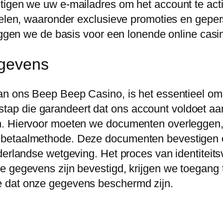
tigen we uw e-mailadres om het account te act
rdelen, waaronder exclusieve promoties en gepe
leggen we de basis voor een lonende online casi
egevens
n ons Beep Beep Casino, is het essentieel om o
te stap die garandeert dat ons account voldoet a
. Hiervoor moeten we documenten overleggen, z
 betaalmethode. Deze documenten bevestigen 
derlandse wetgeving. Het proces van identiteitsv
e gegevens zijn bevestigd, krijgen we toegang 
 dat onze gegevens beschermd zijn.