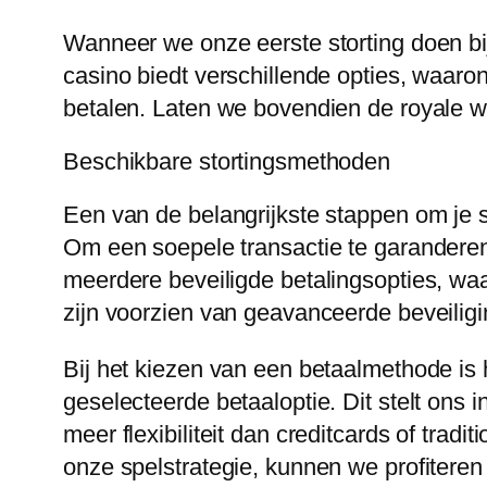
Wanneer we onze eerste storting doen bij 
casino biedt verschillende opties, waaro
betalen. Laten we bovendien de royale 
Beschikbare stortingsmethoden
Een van de belangrijkste stappen om je s
Om een soepele transactie te garanderen,
meerdere beveiligde betalingsopties, wa
zijn voorzien van geavanceerde beveiligi
Bij het kiezen van een betaalmethode is 
geselecteerde betaaloptie. Dit stelt ons 
meer flexibiliteit dan creditcards of trad
onze spelstrategie, kunnen we profiteren