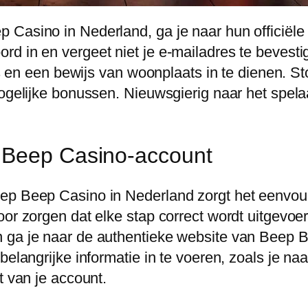
asino in Nederland, ga je naar hun officiële we
d in en vergeet niet je e-mailadres te bevestig
ijs en een bewijs van woonplaats in te dienen. 
 mogelijke bonussen. Nieuwsgierig naar het spe
 Beep Casino-account
ep Beep Casino in Nederland zorgt het eenvoud
oor zorgen dat elke stap correct wordt uitgevoe
 ga je naar de authentieke website van Beep B
 belangrijke informatie in te voeren, zoals je 
t van je account.