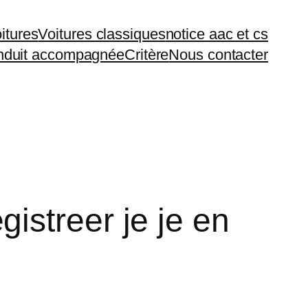
itures
Voitures classiques
notice aac et cs
duit accompagnée
Critère
Nous contacter
istreer je je en