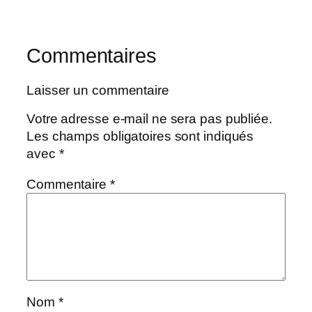
Commentaires
Laisser un commentaire
Votre adresse e-mail ne sera pas publiée.
Les champs obligatoires sont indiqués
avec
*
Commentaire
*
Nom
*