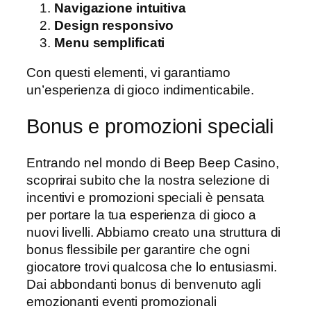
Navigazione intuitiva
Design responsivo
Menu semplificati
Con questi elementi, vi garantiamo
un’esperienza di gioco indimenticabile.
Bonus e promozioni speciali
Entrando nel mondo di Beep Beep Casino,
scoprirai subito che la nostra selezione di
incentivi e promozioni speciali è pensata
per portare la tua esperienza di gioco a
nuovi livelli. Abbiamo creato una struttura di
bonus flessibile per garantire che ogni
giocatore trovi qualcosa che lo entusiasmi.
Dai abbondanti bonus di benvenuto agli
emozionanti eventi promozionali