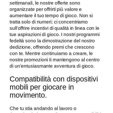
settimanali, le nostre offerte sono
organizzate per offrirti più valore e
aumentare il tuo tempo di gioco. Non si
tratta solo di numeri; ci concentriamo
sull’offrire incentivi di qualità in linea con le
tue aspirazioni di gioco. I nostri programmi
fedeltà sono la dimostrazione del nostro
dedizione, offrendo premi che crescono
con te. Mentre continuiamo a creare, le
nostre promozioni ti mantengono al centro
di un’entusiasmante avventura di gioco.
Compatibilità con dispositivi
mobili per giocare in
movimento.
Che tu stia andando al lavoro o