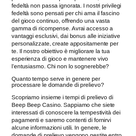
fedeltà non passa ignorata. I nostri privilegi
fedeltà sono pensati per chi ama il fascino
del gioco continuo, offrendo una vasta
gamma di ricompense. Avrai accesso a
vantaggi esclusivi, dai bonus alle iniziative
personalizzate, create appositamente per
te. Il nostro obiettivo è migliorare la tua
esperienza di gioco e mantenere vivo
l’entusiasmo. Chi non lo sognerebbe?
Quanto tempo serve in genere per
processare le domande di prelievo?
Scopriamo insieme i tempi di prelievo di
Beep Beep Casino. Sappiamo che siete
interessati di conoscere la tempestività dei
pagamenti e saremo contenti di fornirvi
alcune informazioni utili. In genere, le
domande di prelievo vengono gestite entro