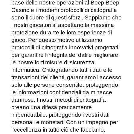
base delle nostre operazioni al Beep Beep
Casino e i moderni protocolli di crittografia
sono il cuore di questi sforzi. Sappiamo che
i nostri giocatori si aspettano la massima
protezione durante le loro esperienze di
gioco. Per questo motivo utilizziamo
protocolli di crittografia innovativi progettati
per garantire l’integrità dei dati e migliorare
le nostre forti misure di sicurezza
informatica. Crittografando tutti i dati e le
transazioni dei clienti, garantiamo l’accesso
solo alle persone consentite, proteggendo
le informazioni confidenziali da minacce
dannose. I nostri metodi di crittografia
creano una difesa praticamente
impenetrabile, proteggendo i vostri dati
personali e monetari. Con un impegno per
l’eccellenza in tutto ciò che facciamo,