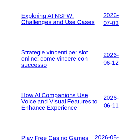
2026-
Exploring AI NSFW:
Challenges and Use Cases
07-03
Strategie vincenti per slot
2026-
online: come vincere con
06-12
successo
How AI Companions Use
2026-
Voice and Visual Features to
06-11
Enhance Experience
2026-05-
Play Free Casino Games