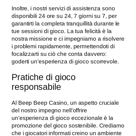
Inoltre, i nostri servizi di assistenza sono
disponibili 24 ore su 24, 7 giorni su 7, per
garantirti la completa tranquillità durante le
tue sessioni di gioco. La tua felicità è la
nostra missione e ci impegniamo a risolvere
i problemi rapidamente, permettendoti di
focalizzarti su ciò che conta davvero:
goderti un’esperienza di gioco scorrevole.
Pratiche di gioco
responsabile
Al Beep Beep Casino, un aspetto cruciale
del nostro impegno nell’offrire
un’esperienza di gioco eccezionale è la
promozione del gioco sostenibile. Crediamo
che i giocatori informati creino un ambiente