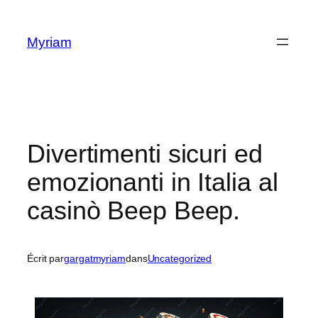
Myriam
Divertimenti sicuri ed
emozionanti in Italia al
casinò Beep Beep.
Écrit par
gargatmyriam
dans
Uncategorized