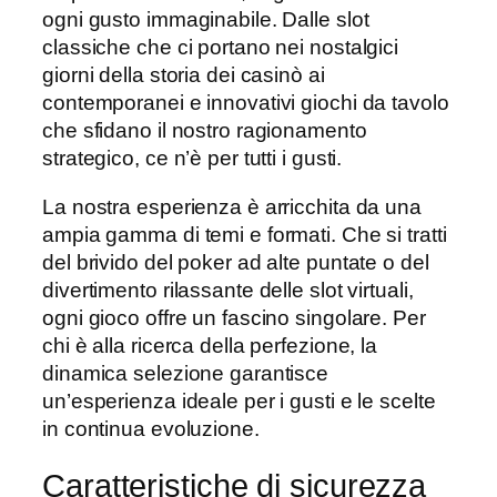
ogni gusto immaginabile. Dalle slot
classiche che ci portano nei nostalgici
giorni della storia dei casinò ai
contemporanei e innovativi giochi da tavolo
che sfidano il nostro ragionamento
strategico, ce n’è per tutti i gusti.
La nostra esperienza è arricchita da una
ampia gamma di temi e formati. Che si tratti
del brivido del poker ad alte puntate o del
divertimento rilassante delle slot virtuali,
ogni gioco offre un fascino singolare. Per
chi è alla ricerca della perfezione, la
dinamica selezione garantisce
un’esperienza ideale per i gusti e le scelte
in continua evoluzione.
Caratteristiche di sicurezza