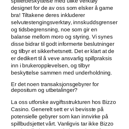
spillerbeskyttelse med ulike verktøy
designet for de av oss som elsker å game
bra! Tiltakene deres inkluderer
selvutestengingsverktøy, innskuddsgrenser
og tidsbegrensning, noe som gir en
balanse mellom moro og styring. Vi synes
disse bidrar til godt informerte beslutninger
og tilbyr et sikkerhetsnett. Det er klart at de
er dedikert til å veve ansvarlig spillpraksis
inn i brukeropplevelsen, og tilbyr
beskyttelse sammen med underholdning.
Er det noen transaksjonsgebyrer for
depositum og utbetalinger?
La oss utforske avgiftsstrukturen hos Bizzo
Casino. Generelt sett er vi bevisste på
potensielle gebyrer som kan innvirke på
spillbudsjettet vårt. Vanligvis tar ikke Bizzo