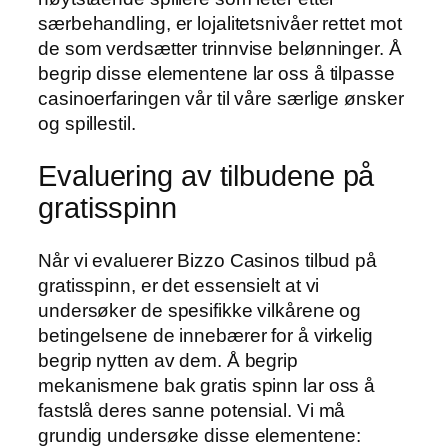
særbehandling, er lojalitetsnivåer rettet mot
de som verdsætter trinnvise belønninger. Å
begrip disse elementene lar oss å tilpasse
casinoerfaringen vår til våre særlige ønsker
og spillestil.
Evaluering av tilbudene på
gratisspinn
Når vi evaluerer Bizzo Casinos tilbud på
gratisspinn, er det essensielt at vi
undersøker de spesifikke vilkårene og
betingelsene de innebærer for å virkelig
begrip nytten av dem. Å begrip
mekanismene bak gratis spinn lar oss å
fastslå deres sanne potensial. Vi må
grundig undersøke disse elementene: