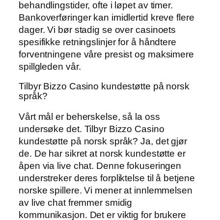
behandlingstider, ofte i løpet av timer.
Bankoverføringer kan imidlertid kreve flere
dager. Vi bør stadig se over casinoets
spesifikke retningslinjer for å håndtere
forventningene våre presist og maksimere
spillgleden vår.
Tilbyr Bizzo Casino kundestøtte på norsk
språk?
Vårt mål er beherskelse, så la oss
undersøke det. Tilbyr Bizzo Casino
kundestøtte på norsk språk? Ja, det gjør
de. De har sikret at norsk kundestøtte er
åpen via live chat. Denne fokuseringen
understreker deres forpliktelse til å betjene
norske spillere. Vi mener at innlemmelsen
av live chat fremmer smidig
kommunikasjon. Det er viktig for brukere