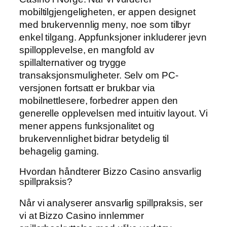
mobiltilgjengeligheten, er appen designet
med brukervennlig meny, noe som tilbyr
enkel tilgang. Appfunksjoner inkluderer jevn
spillopplevelse, en mangfold av
spillalternativer og trygge
transaksjonsmuligheter. Selv om PC-
versjonen fortsatt er brukbar via
mobilnettlesere, forbedrer appen den
generelle opplevelsen med intuitiv layout. Vi
mener appens funksjonalitet og
brukervennlighet bidrar betydelig til
behagelig gaming.
Hvordan håndterer Bizzo Casino ansvarlig
spillpraksis?
Når vi analyserer ansvarlig spillpraksis, ser
vi at Bizzo Casino innlemmer