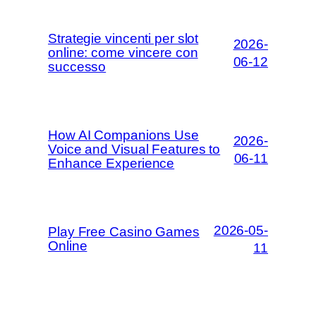
Strategie vincenti per slot
2026-
online: come vincere con
06-12
successo
How AI Companions Use
2026-
Voice and Visual Features to
06-11
Enhance Experience
2026-05-
Play Free Casino Games
Online
11