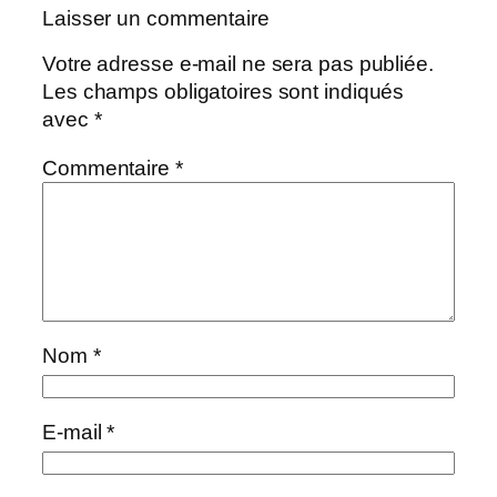
Laisser un commentaire
Votre adresse e-mail ne sera pas publiée.
Les champs obligatoires sont indiqués
avec
*
Commentaire
*
Nom
*
E-mail
*