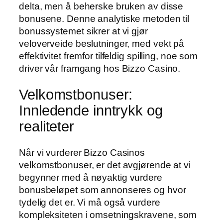
delta, men å beherske bruken av disse
bonusene. Denne analytiske metoden til
bonussystemet sikrer at vi gjør
veloverveide beslutninger, med vekt på
effektivitet fremfor tilfeldig spilling, noe som
driver vår framgang hos Bizzo Casino.
Velkomstbonuser:
Innledende inntrykk og
realiteter
Når vi vurderer Bizzo Casinos
velkomstbonuser, er det avgjørende at vi
begynner med å nøyaktig vurdere
bonusbeløpet som annonseres og hvor
tydelig det er. Vi må også vurdere
kompleksiteten i omsetningskravene, som