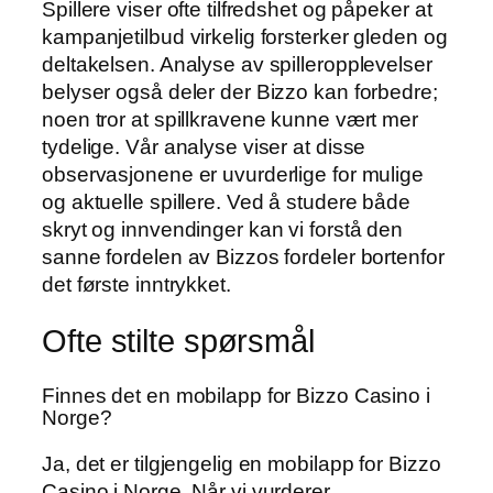
Spillere viser ofte tilfredshet og påpeker at
kampanjetilbud virkelig forsterker gleden og
deltakelsen. Analyse av spilleropplevelser
belyser også deler der Bizzo kan forbedre;
noen tror at spillkravene kunne vært mer
tydelige. Vår analyse viser at disse
observasjonene er uvurderlige for mulige
og aktuelle spillere. Ved å studere både
skryt og innvendinger kan vi forstå den
sanne fordelen av Bizzos fordeler bortenfor
det første inntrykket.
Ofte stilte spørsmål
Finnes det en mobilapp for Bizzo Casino i
Norge?
Ja, det er tilgjengelig en mobilapp for Bizzo
Casino i Norge. Når vi vurderer