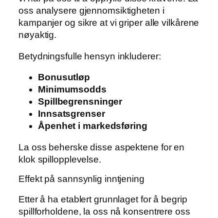
oss analysere gjennomsiktigheten i
kampanjer og sikre at vi griper alle vilkårene
nøyaktig.
Betydningsfulle hensyn inkluderer:
Bonusutløp
Minimumsodds
Spillbegrensninger
Innsatsgrenser
Åpenhet i markedsføring
La oss beherske disse aspektene for en
klok spillopplevelse.
Effekt på sannsynlig inntjening
Etter å ha etablert grunnlaget for å begrip
spillforholdene, la oss nå konsentrere oss