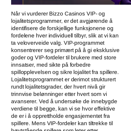
Når vi vurderer Bizzo Casinos VIP- og
lojalitetsprogrammer, er det avgjørende å
identifisere de forskjellige funksjonene og
fordelene hver individuell tilbyr, slik at vi kan
ta veloverveide valg. VIP-programmet
konsentrerer seg primært på å gi eksklusive
goder og VIP-fordeler til brukere med store
innsatser, med sikte på forbedre
spillopplevelsen og sikre lojalitet fra spillere.
Lojalitetsprogrammet er derimot strukturert
rundt lojalitetsgrader, der hvert nivå gir
trinnvise belønninger etter hvert som vi
avanserer. Ved å undersøke de innebygde
verdiene til begge, kan vi se hvor effektive
de er i å opprettholde engasjementet fra
spillere. Mens VIP-fordeler kan tiltrekke til
høytstående spillere som leter etter