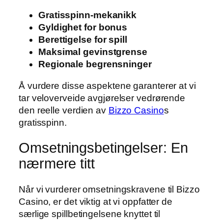
Gratisspinn-mekanikk
Gyldighet for bonus
Berettigelse for spill
Maksimal gevinstgrense
Regionale begrensninger
Å vurdere disse aspektene garanterer at vi
tar veloverveide avgjørelser vedrørende
den reelle verdien av
Bizzo Casino
s
gratisspinn.
Omsetningsbetingelser: En
nærmere titt
Når vi vurderer omsetningskravene til Bizzo
Casino, er det viktig at vi oppfatter de
særlige spillbetingelsene knyttet til