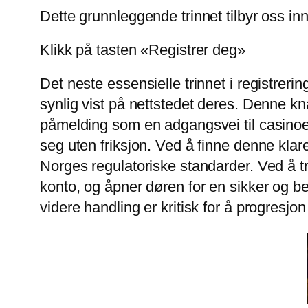
Dette grunnleggende trinnet tilbyr oss inn
Klikk på tasten «Registrer deg»
Det neste essensielle trinnet i registre
synlig vist på nettstedet deres. Denne kn
påmelding som en adgangsvei til casinoets
seg uten friksjon. Ved å finne denne klare
Norges regulatoriske standarder. Ved å try
konto, og åpner døren for en sikker og b
videre handling er kritisk for å progresj