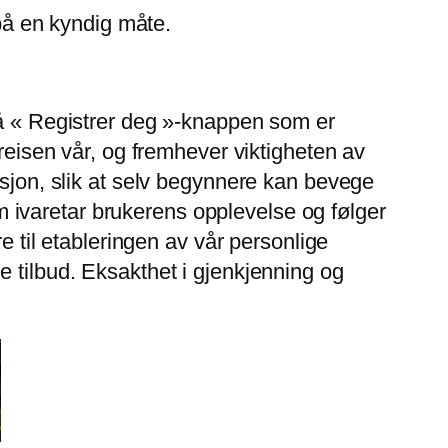
 på en kyndig måte.
på « Registrer deg »-knappen som er
sreisen vår, og fremhever viktigheten av
isjon, slik at selv begynnere kan bevege
som ivaretar brukerens opplevelse og følger
e til etableringen av vår personlige
e tilbud. Eksakthet i gjenkjenning og