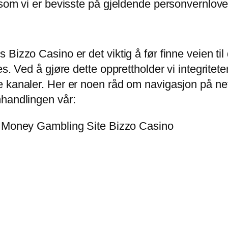
 som vi er bevisste på gjeldende personvernlove
Bizzo Casino er det viktig å før finne veien til
s. Ved å gjøre dette opprettholder vi integriteten
 kanaler. Her er noen råd om navigasjon på net
mhandlingen vår: