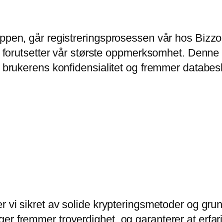
appen, går registreringsprosessen vår hos Bizzo
om forutsetter vår største oppmerksomhet. Denne
r brukerens konfidensialitet og fremmer databesk
r vi sikret av solide krypteringsmetoder og grun
er fremmer troverdighet, og garanterer at erfar