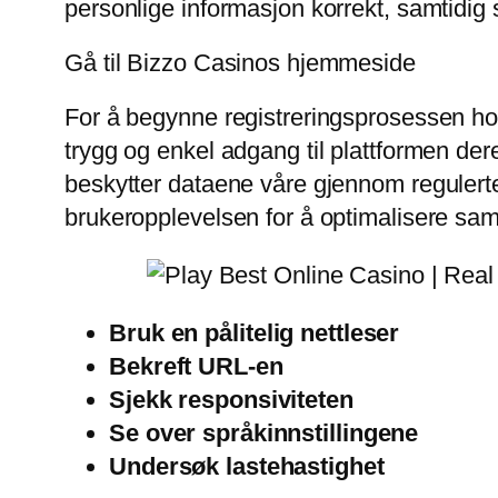
personlige informasjon korrekt, samtidig
Gå til Bizzo Casinos hjemmeside
For å begynne registreringsprosessen hos 
trygg og enkel adgang til plattformen dere
beskytter dataene våre gjennom regulerte
brukeropplevelsen for å optimalisere sa
Bruk en pålitelig nettleser
Bekreft URL-en
Sjekk responsiviteten
Se over språkinnstillingene
Undersøk lastehastighet