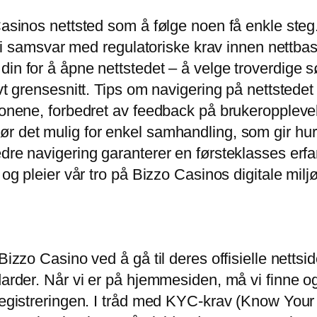
Casinos nettsted som å følge noen få enkle steg.
, i samsvar med regulatoriske krav innen nettbaser
din for å åpne nettstedet – å velge troverdige 
ivt grensesnitt. Tips om navigering på nettstede
sjonene, forbedret av feedback på brukeropplev
r det mulig for enkel samhandling, som gir hurt
edre navigering garanterer en førsteklasses erf
 og pleier vår tro på Bizzo Casinos digitale miljø
izzo Casino ved å gå til deres offisielle nettsid
darder. Når vi er på hjemmesiden, må vi finne o
registreringen. I tråd med KYC-krav (Know Your 