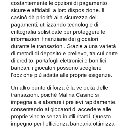
costantemente le opzioni di pagamento
sicure e affidabili a loro disposizione. Il
casinò dà priorità alla sicurezza dei
pagamenti, utilizzando tecnologie di
crittografia sofisticate per proteggere le
informazioni finanziarie dei giocatori
durante le transazioni. Grazie a una varietà
di metodi di deposito e prelievo, tra cui carte
di credito, portafogli elettronici e bonifici
bancari, i giocatori possono scegliere
l’opzione più adatta alle proprie esigenze.
Un altro punto di forza è la velocità delle
transazioni, poiché Malina Casino si
impegna a elaborare i prelievi rapidamente,
consentendo ai giocatori di accedere alle
proprie vincite senza inutili ritardi. Questo
impegno per l’efficienza bancaria ottimizza