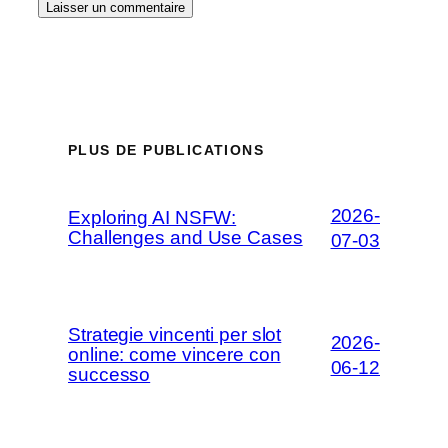
PLUS DE PUBLICATIONS
2026-
Exploring AI NSFW:
Challenges and Use Cases
07-03
Strategie vincenti per slot
2026-
online: come vincere con
06-12
successo