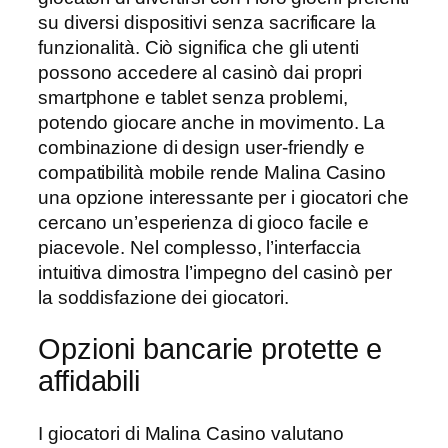
su diversi dispositivi senza sacrificare la
funzionalità. Ciò significa che gli utenti
possono accedere al casinò dai propri
smartphone e tablet senza problemi,
potendo giocare anche in movimento. La
combinazione di design user-friendly e
compatibilità mobile rende Malina Casino
una opzione interessante per i giocatori che
cercano un’esperienza di gioco facile e
piacevole. Nel complesso, l’interfaccia
intuitiva dimostra l’impegno del casinò per
la soddisfazione dei giocatori.
Opzioni bancarie protette e
affidabili
I giocatori di Malina Casino valutano