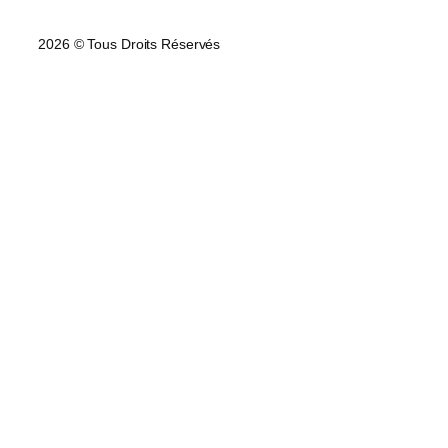
2026 © Tous Droits Réservés