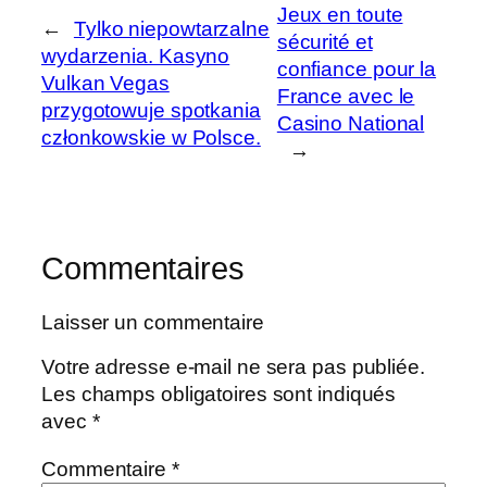
Jeux en toute
←
Tylko niepowtarzalne
sécurité et
wydarzenia. Kasyno
confiance pour la
Vulkan Vegas
France avec le
przygotowuje spotkania
Casino National
członkowskie w Polsce.
→
Commentaires
Laisser un commentaire
Votre adresse e-mail ne sera pas publiée.
Les champs obligatoires sont indiqués
avec
*
Commentaire
*