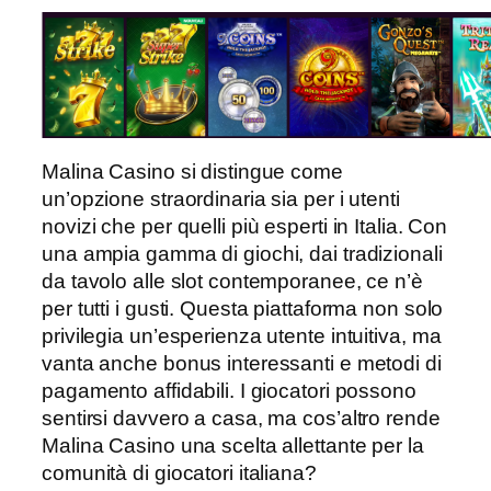
Malina Casino si distingue come
un’opzione straordinaria sia per i utenti
novizi che per quelli più esperti in Italia. Con
una ampia gamma di giochi, dai tradizionali
da tavolo alle slot contemporanee, ce n’è
per tutti i gusti. Questa piattaforma non solo
privilegia un’esperienza utente intuitiva, ma
vanta anche bonus interessanti e metodi di
pagamento affidabili. I giocatori possono
sentirsi davvero a casa, ma cos’altro rende
Malina Casino una scelta allettante per la
comunità di giocatori italiana?