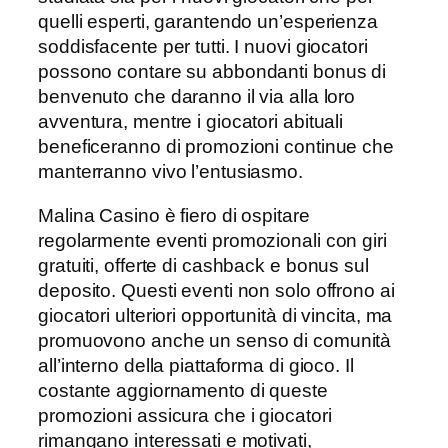
quelli esperti, garantendo un’esperienza
soddisfacente per tutti. I nuovi giocatori
possono contare su abbondanti bonus di
benvenuto che daranno il via alla loro
avventura, mentre i giocatori abituali
beneficeranno di promozioni continue che
manterranno vivo l’entusiasmo.
Malina Casino è fiero di ospitare
regolarmente eventi promozionali con giri
gratuiti, offerte di cashback e bonus sul
deposito. Questi eventi non solo offrono ai
giocatori ulteriori opportunità di vincita, ma
promuovono anche un senso di comunità
all’interno della piattaforma di gioco. Il
costante aggiornamento di queste
promozioni assicura che i giocatori
rimangano interessati e motivati,