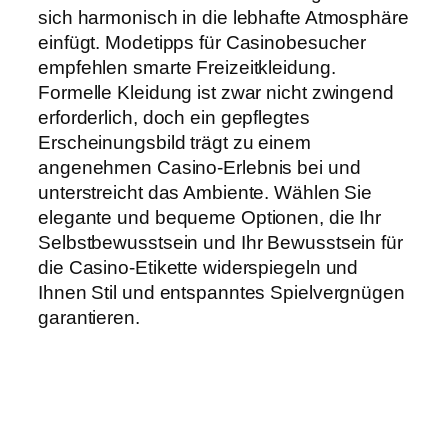
sich harmonisch in die lebhafte Atmosphäre
einfügt. Modetipps für Casinobesucher
empfehlen smarte Freizeitkleidung.
Formelle Kleidung ist zwar nicht zwingend
erforderlich, doch ein gepflegtes
Erscheinungsbild trägt zu einem
angenehmen Casino-Erlebnis bei und
unterstreicht das Ambiente. Wählen Sie
elegante und bequeme Optionen, die Ihr
Selbstbewusstsein und Ihr Bewusstsein für
die Casino-Etikette widerspiegeln und
Ihnen Stil und entspanntes Spielvergnügen
garantieren.