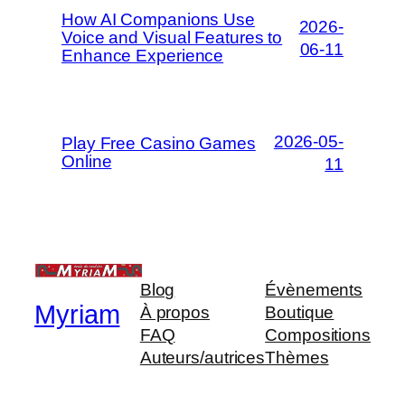
How AI Companions Use
2026-
Voice and Visual Features to
06-11
Enhance Experience
2026-05-
Play Free Casino Games
Online
11
Blog
Évènements
Myriam
À propos
Boutique
FAQ
Compositions
Auteurs/autrices
Thèmes