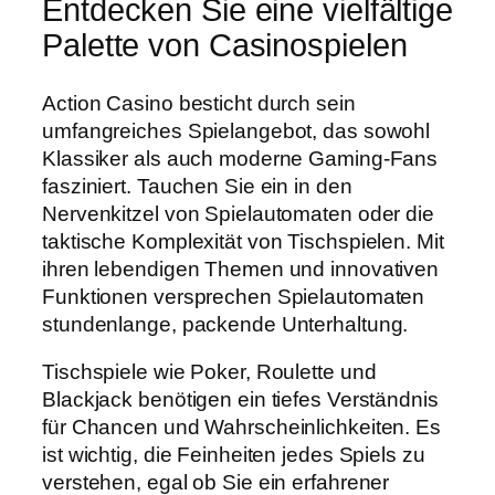
Entdecken Sie eine vielfältige
Palette von Casinospielen
Action Casino besticht durch sein
umfangreiches Spielangebot, das sowohl
Klassiker als auch moderne Gaming-Fans
fasziniert. Tauchen Sie ein in den
Nervenkitzel von Spielautomaten oder die
taktische Komplexität von Tischspielen. Mit
ihren lebendigen Themen und innovativen
Funktionen versprechen Spielautomaten
stundenlange, packende Unterhaltung.
Tischspiele wie Poker, Roulette und
Blackjack benötigen ein tiefes Verständnis
für Chancen und Wahrscheinlichkeiten. Es
ist wichtig, die Feinheiten jedes Spiels zu
verstehen, egal ob Sie ein erfahrener