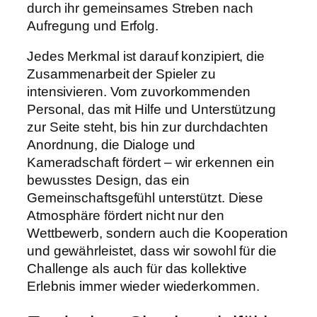
durch ihr gemeinsames Streben nach
Aufregung und Erfolg.
Jedes Merkmal ist darauf konzipiert, die
Zusammenarbeit der Spieler zu
intensivieren. Vom zuvorkommenden
Personal, das mit Hilfe und Unterstützung
zur Seite steht, bis hin zur durchdachten
Anordnung, die Dialoge und
Kameradschaft fördert – wir erkennen ein
bewusstes Design, das ein
Gemeinschaftsgefühl unterstützt. Diese
Atmosphäre fördert nicht nur den
Wettbewerb, sondern auch die Kooperation
und gewährleistet, dass wir sowohl für die
Challenge als auch für das kollektive
Erlebnis immer wieder wiederkommen.