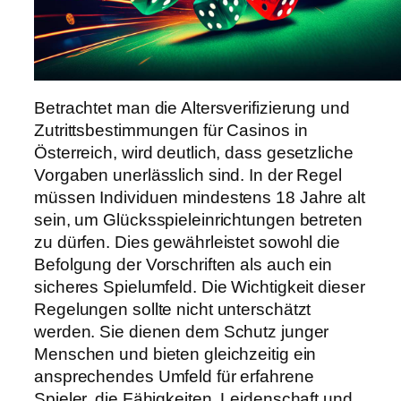
Betrachtet man die Altersverifizierung und
Zutrittsbestimmungen für Casinos in
Österreich, wird deutlich, dass gesetzliche
Vorgaben unerlässlich sind. In der Regel
müssen Individuen mindestens 18 Jahre alt
sein, um Glücksspieleinrichtungen betreten
zu dürfen. Dies gewährleistet sowohl die
Befolgung der Vorschriften als auch ein
sicheres Spielumfeld. Die Wichtigkeit dieser
Regelungen sollte nicht unterschätzt
werden. Sie dienen dem Schutz junger
Menschen und bieten gleichzeitig ein
ansprechendes Umfeld für erfahrene
Spieler, die Fähigkeiten, Leidenschaft und