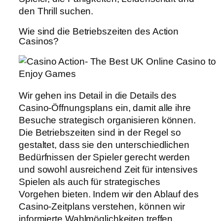
den Thrill suchen.
Wie sind die Betriebszeiten des Action
Casinos?
Wir gehen ins Detail in die Details des
Casino-Öffnungsplans ein, damit alle ihre
Besuche strategisch organisieren können.
Die Betriebszeiten sind in der Regel so
gestaltet, dass sie den unterschiedlichen
Bedürfnissen der Spieler gerecht werden
und sowohl ausreichend Zeit für intensives
Spielen als auch für strategisches
Vorgehen bieten. Indem wir den Ablauf des
Casino-Zeitplans verstehen, können wir
informierte Wahlmöglichkeiten treffen,