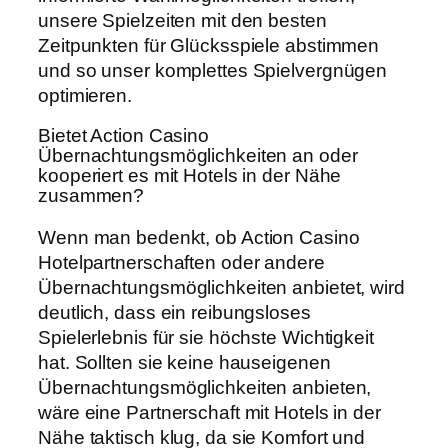
unsere Spielzeiten mit den besten
Zeitpunkten für Glücksspiele abstimmen
und so unser komplettes Spielvergnügen
optimieren.
Bietet Action Casino
Übernachtungsmöglichkeiten an oder
kooperiert es mit Hotels in der Nähe
zusammen?
Wenn man bedenkt, ob Action Casino
Hotelpartnerschaften oder andere
Übernachtungsmöglichkeiten anbietet, wird
deutlich, dass ein reibungsloses
Spielerlebnis für sie höchste Wichtigkeit
hat. Sollten sie keine hauseigenen
Übernachtungsmöglichkeiten anbieten,
wäre eine Partnerschaft mit Hotels in der
Nähe taktisch klug, da sie Komfort und