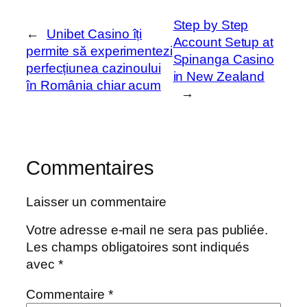
Step by Step
←
Unibet Casino îți
Account Setup at
permite să experimentezi
Spinanga Casino
perfecțiunea cazinoului
in New Zealand
în România chiar acum
→
Commentaires
Laisser un commentaire
Votre adresse e-mail ne sera pas publiée.
Les champs obligatoires sont indiqués
avec
*
Commentaire
*