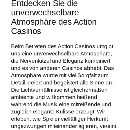
Entdecken Sie die
unverwechselbare
Atmosphäre des Action
Casinos
Beim Betreten des Action Casinos umgibt
uns eine unverwechselbare Atmosphäre,
die Nervenkitzel und Eleganz kombiniert
und es von anderen Casinos abhebt. Das
Atmosphäre wurde mit viel Sorgfalt zum
Detail kreiert und begeistert alle Sinne an.
Die Lichtverhältnisse ist gleichermaßen
ambiente und willkommen heißend,
während die Musik eine mitreißende und
zugleich elegante Kulisse erzeugt. Wir
erleben, wie Spieler vielfältiger Herkunft
ungezwungen miteinander agieren, vereint