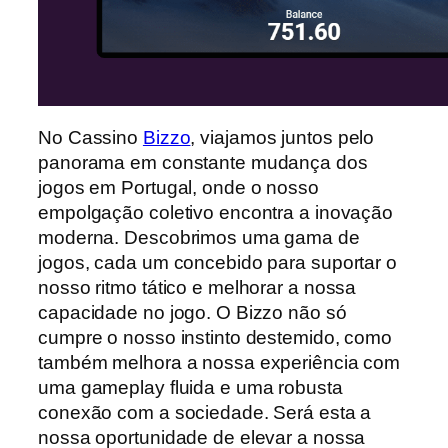
No Cassino
Bizzo
, viajamos juntos pelo
panorama em constante mudança dos
jogos em Portugal, onde o nosso
empolgação coletivo encontra a inovação
moderna. Descobrimos uma gama de
jogos, cada um concebido para suportar o
nosso ritmo tático e melhorar a nossa
capacidade no jogo. O Bizzo não só
cumpre o nosso instinto destemido, como
também melhora a nossa experiência com
uma gameplay fluida e uma robusta
conexão com a sociedade. Será esta a
nossa oportunidade de elevar a nossa