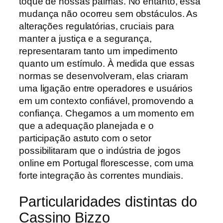
toque de nossas palmas. No entanto, essa
mudança não ocorreu sem obstáculos. As
alterações regulatórias, cruciais para
manter a justiça e a segurança,
representaram tanto um impedimento
quanto um estímulo. À medida que essas
normas se desenvolveram, elas criaram
uma ligação entre operadores e usuários
em um contexto confiável, promovendo a
confiança. Chegamos a um momento em
que a adequação planejada e o
participação astuto com o setor
possibilitaram que o indústria de jogos
online em Portugal florescesse, com uma
forte integração às correntes mundiais.
Particularidades distintas do
Cassino Bizzo