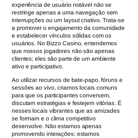
experiência de usuário notável não se
restringe apenas a uma navegação sem
interrupções ou um layout criativo. Trata-se
a promover o engajamento da comunidade
e estabelecer vínculos sólidas com os
usuários. No Bizzo Casino, entendemos
que nossos jogadores não são apenas
clientes; eles são parte de um ambiente
ativo e participativo.
Ao utilizar recursos de bate-papo, fóruns e
sessões ao vivo, criamos locais comuns
para que os participantes conversem,
discutam estratégias e festejem vitórias. É
nesses locais vibrantes que as amizades
se formam e o clima competitivo
desenvolve. Não estamos apenas
promovendo interações; estamos