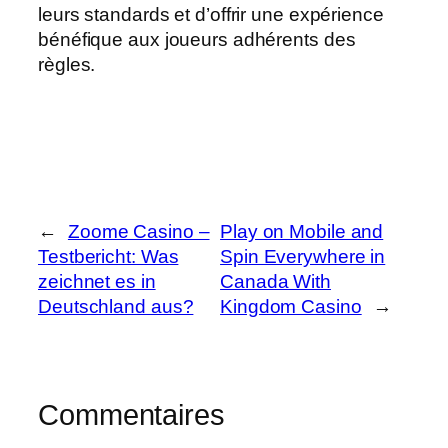
leurs standards et d’offrir une expérience
bénéfique aux joueurs adhérents des
règles.
←
Zoome Casino –
Play on Mobile and
Testbericht: Was
Spin Everywhere in
zeichnet es in
Canada With
Deutschland aus?
Kingdom Casino
→
Commentaires