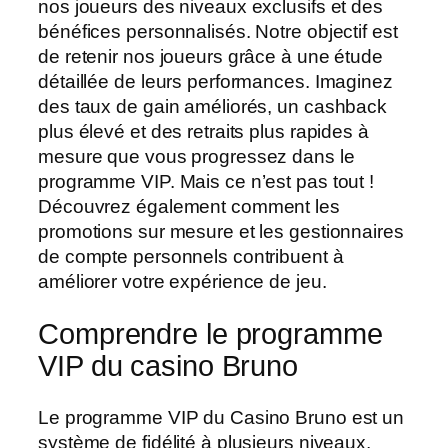
nos joueurs des niveaux exclusifs et des
bénéfices personnalisés. Notre objectif est
de retenir nos joueurs grâce à une étude
détaillée de leurs performances. Imaginez
des taux de gain améliorés, un cashback
plus élevé et des retraits plus rapides à
mesure que vous progressez dans le
programme VIP. Mais ce n’est pas tout !
Découvrez également comment les
promotions sur mesure et les gestionnaires
de compte personnels contribuent à
améliorer votre expérience de jeu.
Comprendre le programme
VIP du casino Bruno
Le programme VIP du Casino Bruno est un
système de fidélité à plusieurs niveaux,