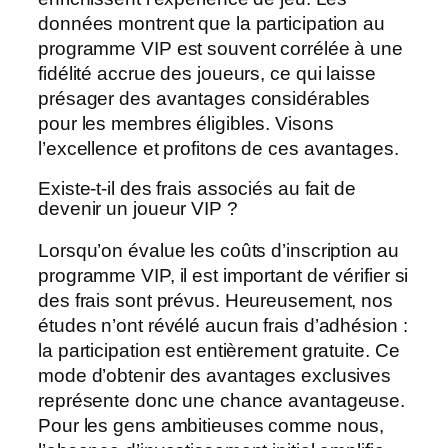
données montrent que la participation au
programme VIP est souvent corrélée à une
fidélité accrue des joueurs, ce qui laisse
présager des avantages considérables
pour les membres éligibles. Visons
l’excellence et profitons de ces avantages.
Existe-t-il des frais associés au fait de
devenir un joueur VIP ?
Lorsqu’on évalue les coûts d’inscription au
programme VIP, il est important de vérifier si
des frais sont prévus. Heureusement, nos
études n’ont révélé aucun frais d’adhésion :
la participation est entièrement gratuite. Ce
mode d’obtenir des avantages exclusives
représente donc une chance avantageuse.
Pour les gens ambitieuses comme nous,