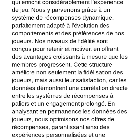
qui enrichit considérablement l’expérience
de jeu. Nous y parvenons grâce à un
système de récompenses dynamique,
parfaitement adapté à l’évolution des
comportements et des préférences de nos
joueurs. Nos niveaux de fidélité sont
conçus pour retenir et motiver, en offrant
des avantages croissants à mesure que les
membres progressent. Cette structure
améliore non seulement la fidélisation des
joueurs, mais aussi leur satisfaction, car les
données démontrent une corrélation directe
entre les systèmes de récompenses à
paliers et un engagement prolongé. En
analysant en permanence les données des
joueurs, nous optimisons nos offres de
récompenses, garantissant ainsi des
expériences personnalisées et une