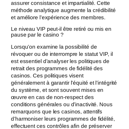
assurer consistance et impartialité. Cette
méthode analytique augmente la crédibilité
et améliore l’expérience des membres.
Le niveau VIP peut-il être retiré ou mis en
pause par le casino ?
Lorsqu’on examine la possibilité de
révoquer ou de interrompre le statut VIP, il
est essentiel d’analyser les politiques de
retrait des programmes de fidélité des
casinos. Ces politiques visent
généralement à garantir l’équité et l’intégrité
du système, et sont souvent mises en
œuvre en cas de non-respect des
conditions générales ou d’inactivité. Nous
remarquons que les casinos, attentifs
d’harmoniser leurs programmes de fidélité,
effectuent ces contrôles afin de préserver