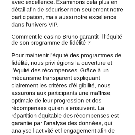
avec excellence. Examinons cela plus en
détail afin de sécuriser non seulement notre
participation, mais aussi notre excellence
dans l’univers VIP.
Comment le casino Bruno garantit-il l’équité
de son programme de fidélité ?
Pour maintenir l’équité des programmes de
fidélité, nous privilégions la ouverture et
l’équité des récompenses. Grâce à un
mécanisme transparent expliquant
clairement les critères d’éligibilité, nous
assurons aux participants une maîtrise
optimale de leur progression et des
récompenses qui en s’ensuivent. La
répartition équitable des récompenses est
garantie par l’analyse des données, qui
analyse l’activité et l’engagement afin de