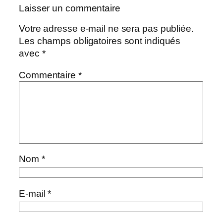
Laisser un commentaire
Votre adresse e-mail ne sera pas publiée.
Les champs obligatoires sont indiqués
avec
*
Commentaire
*
Nom
*
E-mail
*