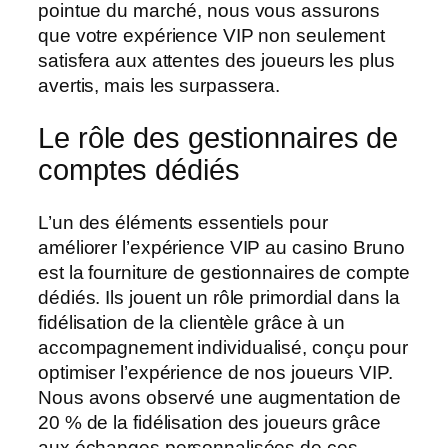
pointue du marché, nous vous assurons
que votre expérience VIP non seulement
satisfera aux attentes des joueurs les plus
avertis, mais les surpassera.
Le rôle des gestionnaires de
comptes dédiés
L’un des éléments essentiels pour
améliorer l’expérience VIP au casino Bruno
est la fourniture de gestionnaires de compte
dédiés. Ils jouent un rôle primordial dans la
fidélisation de la clientèle grâce à un
accompagnement individualisé, conçu pour
optimiser l’expérience de nos joueurs VIP.
Nous avons observé une augmentation de
20 % de la fidélisation des joueurs grâce
aux échanges personnalisées de ces